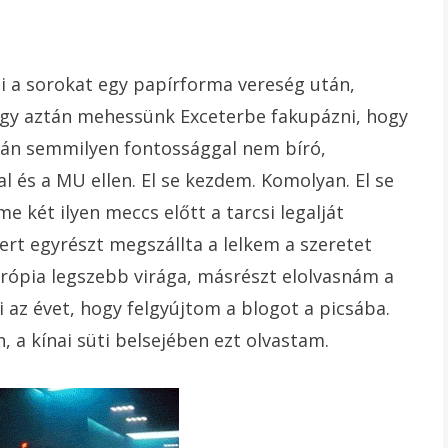
i a sorokat egy papírforma vereség után,
ogy aztán mehessünk Exceterbe fakupázni, hogy
lán semmilyen fontossággal nem bíró,
l és a MU ellen. El se kezdem. Komolyan. El se
 két ilyen meccs előtt a tarcsi legalját
rt egyrészt megszállta a lelkem a szeretet
trópia legszebb virága, másrészt elolvasnám a
az évet, hogy felgyújtom a blogot a picsába.
 a kínai süti belsejében ezt olvastam.