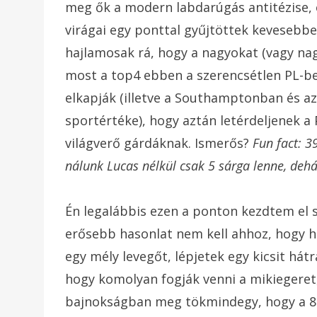
meg ők a modern labdarúgás antitézise, é
virágai egy ponttal gyűjtöttek kevesebbe
hajlamosak rá, hogy a nagyokat (vagy nag
most a top4 ebben a szerencsétlen PL-ben
elkapják (illetve a Southamptonban és az
sportértéke), hogy aztán letérdeljenek 
világverő gárdáknak. Ismerős?
Fun fact: 3
nálunk Lucas nélkül csak 5 sárga lenne, dehá
Én legalábbis ezen a ponton kezdtem el 
erősebb hasonlat nem kell ahhoz, hogy h
egy mély levegőt, lépjetek egy kicsit hátr
hogy komolyan fogják venni a mikiegeret,
bajnokságban meg tökmindegy, hogy a 8-1