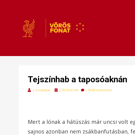
VÖRÖSFONAT
VÖRÖS FONAT
Tejszínhab a taposóaknán
Posted
|
mcallister
|
2016-01-04
|
1066 komment
on
Mert a lónak a hátúszás már uncsi volt egy
sajnos azonban nem zsákbanfutásban, fe