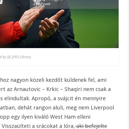
 by IJG JPEG Library
hoz nagyon közeli kezdőt küldenek fel, ami
rt az Arnautovic – Krkic – Shaqiri nem csak a
is elindultak. Apropó, a svájcit én mennyire
atban, dehát rangon aluli, meg nem Liverpool
Klopp egy ilyen kiváló West Ham elleni
 Visszaülteti a srácokat a lóra,
aki befejelte