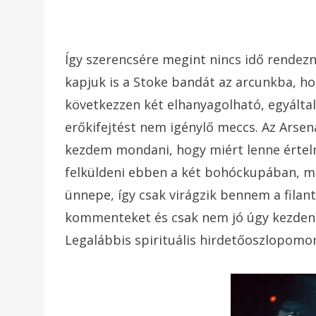
Így szerencsére megint nincs idő rendezn
kapjuk is a Stoke bandát az arcunkba, h
következzen két elhanyagolható, egyálta
erőkifejtést nem igénylő meccs. Az Arsena
kezdem mondani, hogy miért lenne értelme
felküldeni ebben a két bohóckupában, me
ünnepe, így csak virágzik bennem a filan
kommenteket és csak nem jó úgy kezdeni 
Legalábbis spirituális hirdetőoszlopomon,