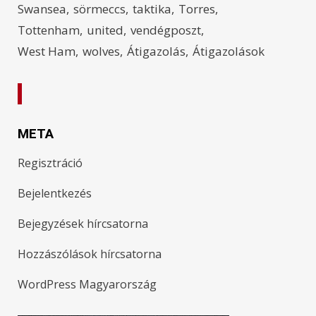
Swansea
sörmeccs
taktika
Torres
Tottenham
united
vendégposzt
West Ham
wolves
Átigazolás
Átigazolások
META
Regisztráció
Bejelentkezés
Bejegyzések hírcsatorna
Hozzászólások hírcsatorna
WordPress Magyarország