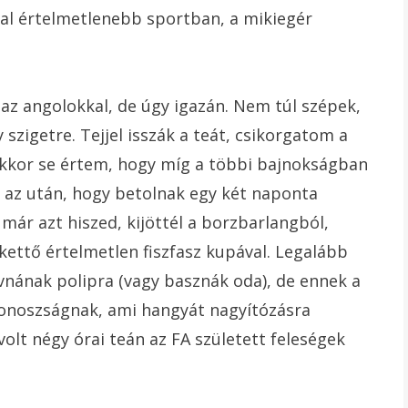
al értelmetlenebb sportban, a mikiegér
 az angolokkal, de úgy igazán. Nem túl szépek,
szigetre. Tejjel isszák a teát, csikorgatom a
kkor se értem, hogy míg a többi bajnokságban
t az után, hogy betolnak egy két naponta
ár azt hiszed, kijöttél a borzbarlangból,
ttő értelmetlen fiszfasz kupával. Legalább
vnának polipra (vagy basznák oda), de ennek a
gonoszságnak, ami hangyát nagyítózásra
olt négy órai teán az FA született feleségek