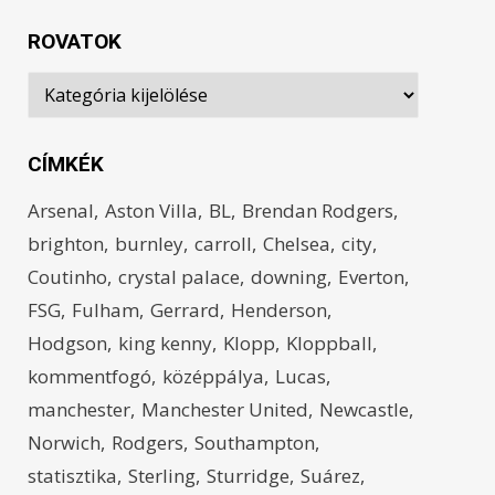
ROVATOK
Rovatok
CÍMKÉK
Arsenal
Aston Villa
BL
Brendan Rodgers
brighton
burnley
carroll
Chelsea
city
Coutinho
crystal palace
downing
Everton
FSG
Fulham
Gerrard
Henderson
Hodgson
king kenny
Klopp
Kloppball
kommentfogó
középpálya
Lucas
manchester
Manchester United
Newcastle
Norwich
Rodgers
Southampton
statisztika
Sterling
Sturridge
Suárez