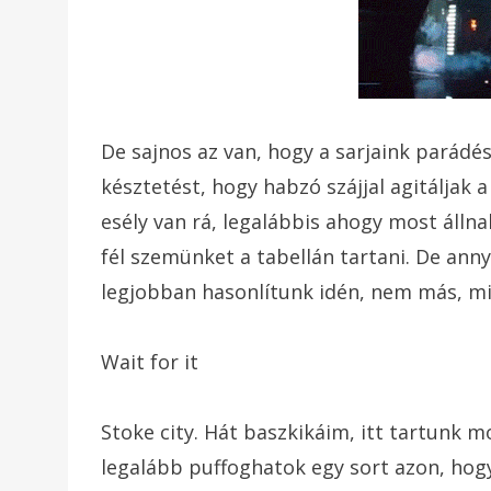
De sajnos az van, hogy a sarjaink pará
késztetést, hogy habzó szájjal agitáljak 
esély van rá, legalábbis ahogy most állna
fél szemünket a tabellán tartani. De anny
legjobban hasonlítunk idén, nem más, mi
Wait for it
Stoke city. Hát baszkikáim, itt tartunk 
legalább puffoghatok egy sort azon, hogy