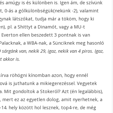
s amúgy is és különben is. Igen ám, de szívünk
t, 0-ás a gólkülönbségük(nekünk -2), valamint
ynak látszókat, tudja már a tököm, hogy ki
), pl. a Shittyt a Dinamót, vagy a MU-t
 Everton ellen beszedett 3 pontnak is van
a Palacknak, a WBA-nak, a Sünciknek meg hasonló
9 sárgánk van, nekik 29, igaz, nekik van 4 piros. Igaz,
t akkor is.
sírva röhögni kínomban azon, hogy ennél
ová is juthatunk a mikiegerezéssel. Vegyetek
a. Mit gondoltok a Stokeról? Azt (én legalábbis),
 mert ez az egyetlen dolog, amit nyerhetnek, a
4. hely között hol lesznek, top4-re, de még