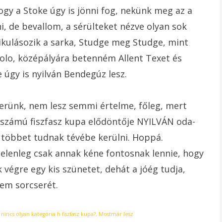
gy a Stoke úgy is jönni fog, nekünk meg az a
ni, de bevallom, a sérülteket nézve olyan sok
kulásozik a sarka, Studge meg Studge, mint
olo, középályára betenném Allent Texet és
úgy is nyilván Bendegúz lesz.
erünk, nem lesz semmi értelme, főleg, mert
s számú fiszfasz kupa elődöntője NYILVÁN oda-
 többet tudnak tévébe kerülni. Hoppá.
jelenleg csak annak kéne fontosnak lennie, hogy
k végre egy kis szünetet, dehát a jóég tudja,
em sorcserét.
 nincs olyan kategória h fiszfasz kupa?
,
Mostmár lesz