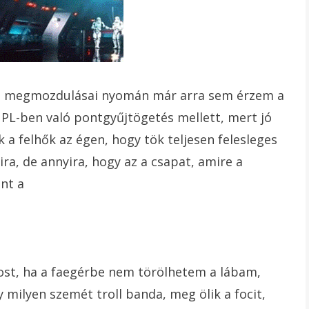
dés megmozdulásai nyomán már arra sem érzem a
a PL-ben való pontgyűjtögetés mellett, mert jó
k a felhők az égen, hogy tök teljesen felesleges
ira, de annyira, hogy az a csapat, amire a
nt a
most, ha a faegérbe nem törölhetem a lábam,
 milyen szemét troll banda, meg ölik a focit,