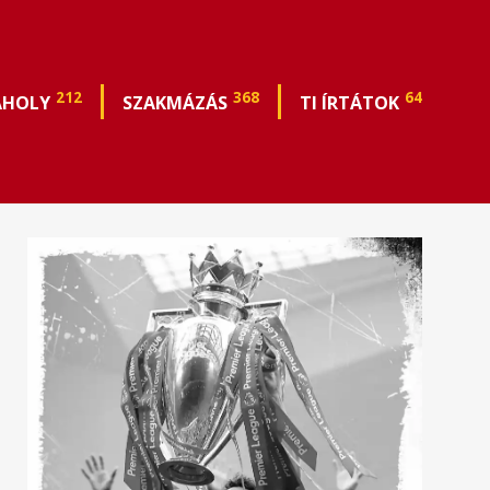
212
368
64
ÁHOLY
SZAKMÁZÁS
TI ÍRTÁTOK