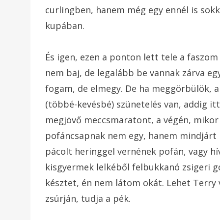
curlingben, hanem még egy ennél is sokk
kupában.
És igen, ezen a ponton lett tele a faszom
nem baj, de legalább be vannak zárva egy 
fogam, de elmegy. De ha meggörbülök, a
(többé-kevésbé) szünetelés van, addig it
megjövő meccsmaratont, a végén, mikor m
pofáncsapnak nem egy, hanem mindjárt ke
pácolt heringgel vernének pofán, vagy hí
kisgyermek lelkéből felbukkanó zsigeri 
késztet, én nem látom okát. Lehet Terry v
zsúrján, tudja a pék.