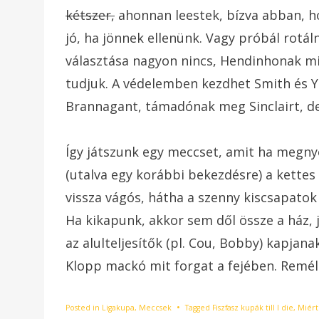
kétszer,
ahonnan leestek, bízva abban, ho
jó, ha jönnek ellenünk. Vagy próbál rotál
választása nagyon nincs, Hendinhonak mi
tudjuk. A védelemben kezdhet Smith és Y
Brannagant, támadónak meg Sinclairt, de 
Így játszunk egy meccset, amit ha megny
(utalva egy korábbi bekezdésre) a kette
vissza vágós, hátha a szenny kiscsapatok
Ha kikapunk, akkor sem dől össze a ház, 
az alulteljesítők (pl. Cou, Bobby) kapjana
Klopp mackó mit forgat a fejében. Remél
Posted in
Ligakupa
,
Meccsek
Tagged
Fiszfasz kupák till I die
,
Miért