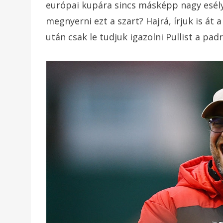
európai kupára sincs másképp nagy esélyü
megnyerni ezt a szart? Hajrá, írjuk is át 
után csak le tudjuk igazolni Pullist a padr