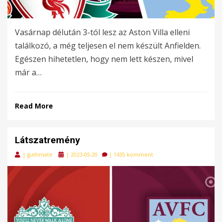
Vasárnap délután 3-tól lesz az Aston Villa elleni
találkozó, a még teljesen el nem készült Anfielden.
Egészen hihetetlen, hogy nem lett készen, mivel
már a…
Read More
Látszatremény
Posted
|
guthmate
|
2023-05-20
|
1435 komment
on