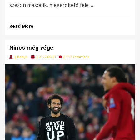
szezon második, megerőltető fele:…
Read More
Nincs még vége
Posted
|
benyo
|
2022-05-10
|
557 komment
on