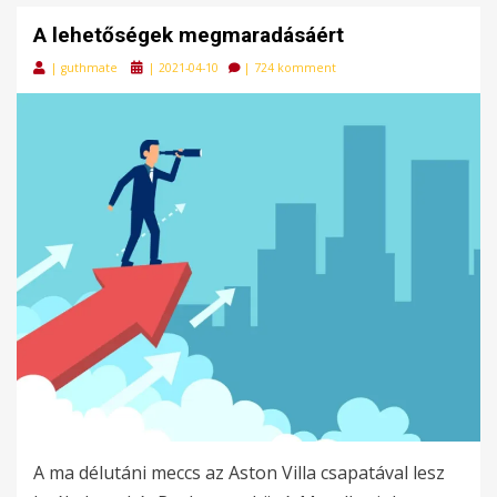
A lehetőségek megmaradásáért
Posted
|
guthmate
|
2021-04-10
|
724 komment
on
A ma délutáni meccs az Aston Villa csapatával lesz