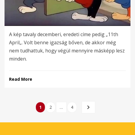
A kép tavaly decemberi, eredeti címe pedig „11th
April„. Volt benne igazság bőven, de akkor még
nem tudhattuk, hogy végül mennyire másképp lesz
minden.
Read More
Bejegyzések
PAGE
PAGE
PAGE
NEXT
1
2
…
4
lapozása
PAGE