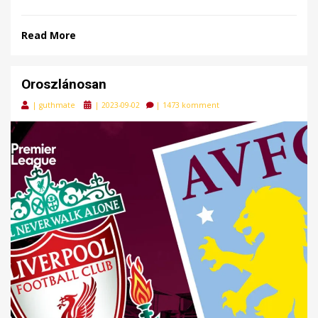
Read More
Oroszlánosan
Posted
|
guthmate
|
2023-09-02
|
1473 komment
on