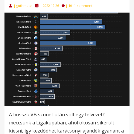
Posted
|
guthmate
|
2022-12-26
|
1011 komment
on
A hosszú VB szünet után volt egy felvezető
meccsünk a Ligakupában, ahol okosan sikerült
kiesni, így kezdődhet karácsonyi ajándék gyanánt a