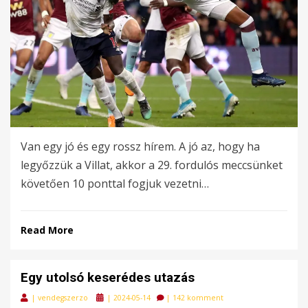
Van egy jó és egy rossz hírem. A jó az, hogy ha
legyőzzük a Villat, akkor a 29. fordulós meccsünket
követően 10 ponttal fogjuk vezetni…
Read More
Egy utolsó keserédes utazás
Posted
|
vendegszerzo
|
2024-05-14
|
142 komment
on