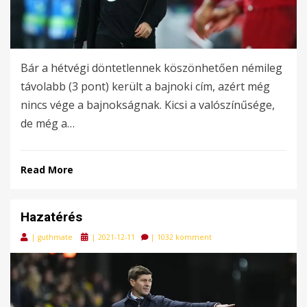
Bár a hétvégi döntetlennek köszönhetően némileg
távolabb (3 pont) került a bajnoki cím, azért még
nincs vége a bajnokságnak. Kicsi a valószínűsége,
de még a…
Read More
Hazatérés
Posted
|
guthmate
|
2021-12-11
|
1032 komment
on