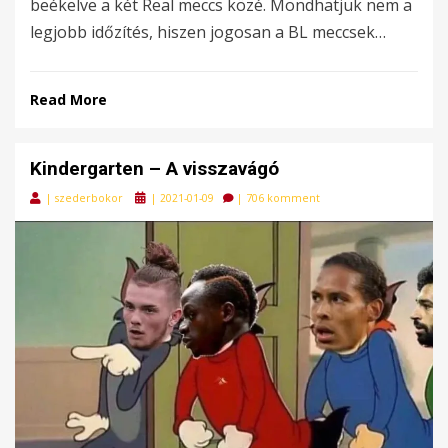
beékelve a két Real meccs közé. Mondhatjuk nem a
legjobb időzítés, hiszen jogosan a BL meccsek…
Read More
Kindergarten – A visszavágó
Posted
|
szederbokor
|
2021-01-09
|
706 komment
on