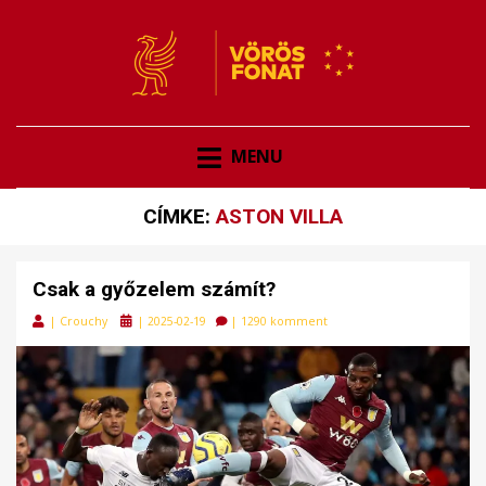
VÖRÖSFONAT
VÖRÖS FONAT
MENU
CÍMKE:
ASTON VILLA
Csak a győzelem számít?
Posted
|
Crouchy
|
2025-02-19
|
1290 komment
on