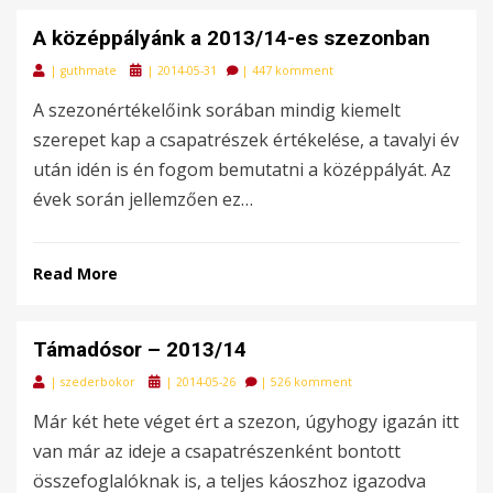
A középpályánk a 2013/14-es szezonban
Posted
|
guthmate
|
2014-05-31
|
447 komment
on
A szezonértékelőink sorában mindig kiemelt
szerepet kap a csapatrészek értékelése, a tavalyi év
után idén is én fogom bemutatni a középpályát. Az
évek során jellemzően ez…
Read More
Támadósor – 2013/14
Posted
|
szederbokor
|
2014-05-26
|
526 komment
on
Már két hete véget ért a szezon, úgyhogy igazán itt
van már az ideje a csapatrészenként bontott
összefoglalóknak is, a teljes káoszhoz igazodva