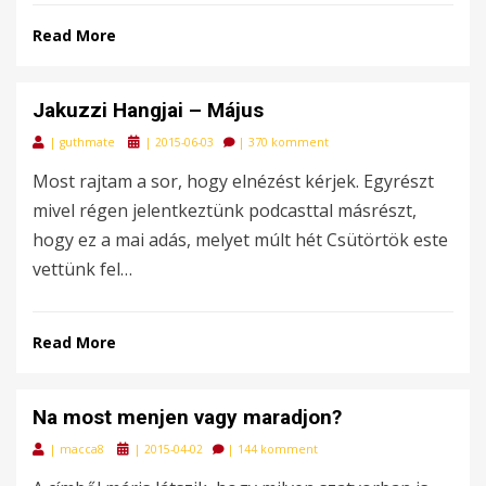
Read More
Jakuzzi Hangjai – Május
Posted
|
guthmate
|
2015-06-03
|
370 komment
on
Most rajtam a sor, hogy elnézést kérjek. Egyrészt
mivel régen jelentkeztünk podcasttal másrészt,
hogy ez a mai adás, melyet múlt hét Csütörtök este
vettünk fel…
Read More
Na most menjen vagy maradjon?
Posted
|
macca8
|
2015-04-02
|
144 komment
on