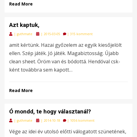
Read More
Azt kaptuk,
Posted
|
guthmate
|
2015-03-05
|
315 komment
on
amit kértünk. Hazai győzelem az egyik kiesőjelölt
ellen. Szép játék. Jó játék. Magabiztosság. Újabb
clean sheet. Öröm van és bódottá. Hendóval csk-
ként továbbra sem kapott…
Read More
Ó mondd, te hogy választanál?
Posted
|
guthmate
|
2014-10-18
|
1056 komment
on
Vége az idei év utolsó előtti válogatott szünetének,