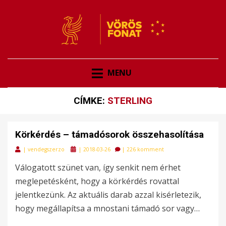
VÖRÖSFONAT
VÖRÖS FONAT
MENU
CÍMKE:
STERLING
Körkérdés – támadósorok összehasolítása
Posted
|
vendegszerzo
|
2018-03-26
|
226 komment
on
Válogatott szünet van, így senkit nem érhet
meglepetésként, hogy a körkérdés rovattal
jelentkezünk. Az aktuális darab azzal kisérletezik,
hogy megállapítsa a mnostani támadó sor vagy…