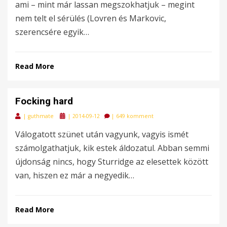
ami – mint már lassan megszokhatjuk – megint
nem telt el sérülés (Lovren és Markovic,
szerencsére egyik…
Read More
Focking hard
Posted
|
guthmate
|
2014-09-12
|
649 komment
on
Válogatott szünet után vagyunk, vagyis ismét
számolgathatjuk, kik estek áldozatul. Abban semmi
újdonság nincs, hogy Sturridge az elesettek között
van, hiszen ez már a negyedik…
Read More