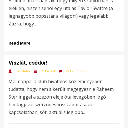
A címből máris látszik, hogy milyen szatyorban is
élek én, hiszen sehol egy utalás Taylor Swiftre (a
legnagyobb popsztár a világon!) vagy legalább
Zazra, hogy…
Read More
Viszlát, csődör!
Posted
|
mcallister
|
2015-04-01
|
293 komment
on
Mai nappal a klub hivatalos közleményében
tudatta, hogy nem sikerült megegyeznie Raheem
Sterlinggel a szezon eleje óta levegőben lógó
hímtagjával szerződéshosszabbításával
kapcsolatban, sőt, aktuális legjobb…