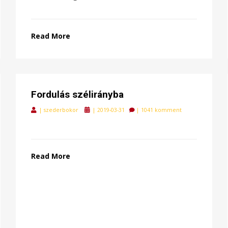
Read More
Fordulás szélirányba
Posted
|
szederbokor
|
2019-03-31
|
1041 komment
on
Read More