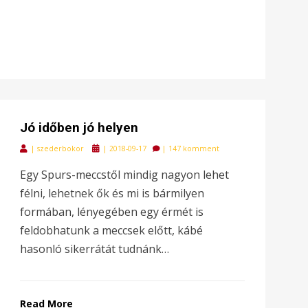
Jó időben jó helyen
Posted
|
szederbokor
|
2018-09-17
|
147 komment
on
Egy Spurs-meccstől mindig nagyon lehet
félni, lehetnek ők és mi is bármilyen
formában, lényegében egy érmét is
feldobhatunk a meccsek előtt, kábé
hasonló sikerrátát tudnánk…
Read More