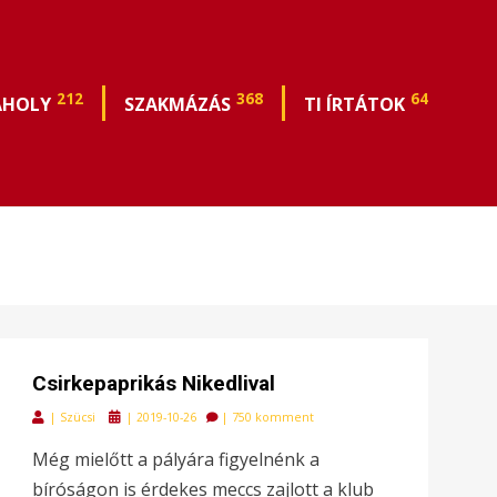
212
368
64
ÁHOLY
SZAKMÁZÁS
TI ÍRTÁTOK
Csirkepaprikás Nikedlival
Posted
|
Szücsi
|
2019-10-26
|
750 komment
on
Még mielőtt a pályára figyelnénk a
bíróságon is érdekes meccs zajlott a klub