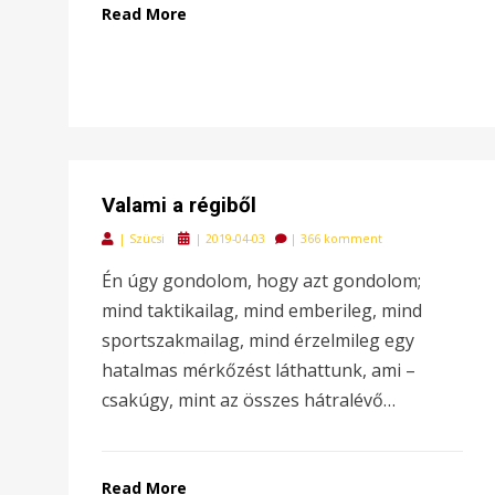
Read More
Valami a régiből
Posted
|
Szücsi
|
2019-04-03
|
366 komment
on
Én úgy gondolom, hogy azt gondolom;
mind taktikailag, mind emberileg, mind
sportszakmailag, mind érzelmileg egy
hatalmas mérkőzést láthattunk, ami –
csakúgy, mint az összes hátralévő…
Read More