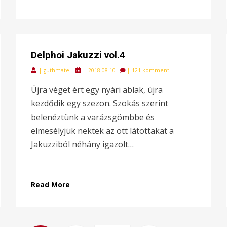
Delphoi Jakuzzi vol.4
Posted
|
guthmate
|
2018-08-10
|
121 komment
on
Újra véget ért egy nyári ablak, újra
kezdődik egy szezon. Szokás szerint
belenéztünk a varázsgömbbe és
elmesélyjük nektek az ott látottakat a
Jakuzziból néhány igazolt…
Read More