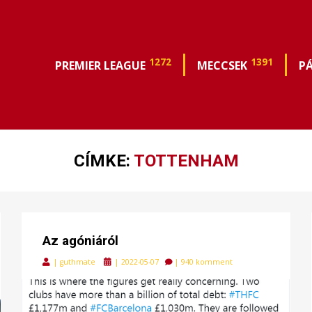
1272
1391
PREMIER LEAGUE
MECCSEK
P
CÍMKE:
TOTTENHAM
Az agóniáról
Posted
|
guthmate
|
2022-05-07
|
940 komment
on