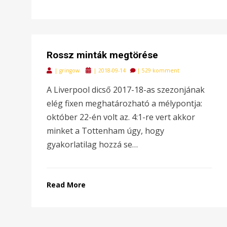
Rossz minták megtörése
Posted
|
gringow
|
2018-09-14
|
529 komment
on
A Liverpool dicső 2017-18-as szezonjának
elég fixen meghatározható a mélypontja:
október 22-én volt az. 4:1-re vert akkor
minket a Tottenham úgy, hogy
gyakorlatilag hozzá se…
Read More