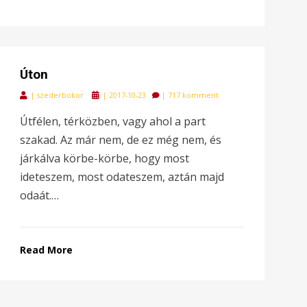
Úton
Posted
|
szederbokor
|
2017-10-23
|
717 komment
on
Útfélen, térközben, vagy ahol a part
szakad. Az már nem, de ez még nem, és
járkálva körbe-körbe, hogy most
ideteszem, most odateszem, aztán majd
odaát.…
Read More