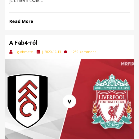
jól. Nem csak…
Read More
A Fab4-ról
Posted
|
guthmate
|
2020-12-13
|
1239 komment
on