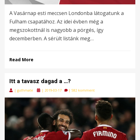
A Vasárnap esti meccsen Londonba látogatunk a
Fulham csapatához. Az idei évben még a
megszokottnál is nagyobb a pörgés, így
decemberben. A sérült listánk meg…
Read More
Itt a tavasz dagad a …?
Posted
|
guthmate
|
2019-03-17
|
582 komment
on