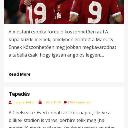
A mostani csonka forduló köszönhetően az FA
kupa küzdelmeinek, amelyben érintett a ManCity.
Ennek köszönhetően még jobban megkavarodhat
a tabella csak, hogy igazán angolos legyen.…
Read More
Tapadás
Posted
|
szederbokor
|
2018-11-10
|
999 komment
on
A Chelsea az Evertonnal tart kék napot, illetve a
bilikék stadion is városi derbire telik meg (ha
megtelik) most vasárnap, úgyhogy most van némi