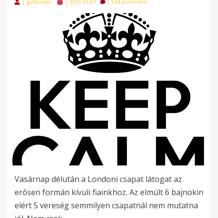
Posted
|
guthmate
|
2021-03-07
|
964 komment
on
Vasárnap délután a Londoni csapat látogat az
erősen formán kívüli fiainkhoz. Az elmúlt 6 bajnokin
elért 5 vereség semmilyen csapatnál nem mutatna