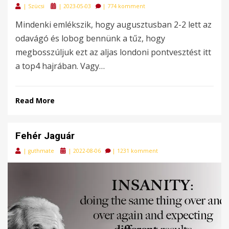
Posted
|
Szücsi
|
2023-05-03
|
774 komment
on
Mindenki emlékszik, hogy augusztusban 2-2 lett az
odavágó és lobog bennünk a tűz, hogy
megbosszúljuk ezt az aljas londoni pontvesztést itt
a top4 hajrában. Vagy…
Read More
Fehér Jaguár
Posted
|
guthmate
|
2022-08-06
|
1231 komment
on