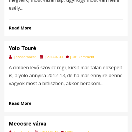
esély…
Read More
Yolo Touré
Posted
|
szederbokor
|
2014-02-13
|
401 komment
on
A címben lévő szóvicc régi, kicsit már talán elcsépelt
is, a yolo annyira 2012-13, de ha már ennyire benne
vagyok most a bitliszben, akkor berakom…
Read More
Meccsre várva
Posted