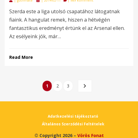
|
guthmate
|
2014-02-11
|
989 komment
on
Szerda este a liga utolsó csapatához látogatnak
fiaink. A hangulat remek, hiszen a hétvégén
fantasztikus eredményt értünk el az Arsenal ellen.
Az esélyeink jók, már…
Read More
Bejegyzések
PAGE
PAGE
PAGE
NEXT
1
2
3
lapozása
PAGE
Adatkezelési tájékoztató
Általános Szerződési Feltételek
© Copyright 2026 –
Vörös Fonat