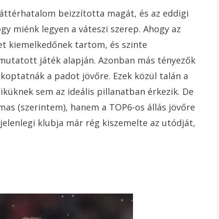
áttérhatalom beizzította magát, és az eddigi
gy miénk legyen a váteszi szerep. Ahogy az
et kiemelkedőnek tartom, és szinte
mutatott játék alapján. Azonban más tényezők
koptatnák a padot jövőre. Ezek közül talán a
iküknek sem az ideális pillanatban érkezik. De
lmas (szerintem), hanem a TOP6-os állás jövőre
jelenlegi klubja már rég kiszemelte az utódját,