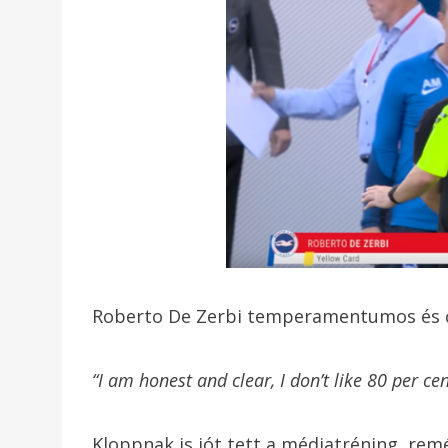
Roberto De Zerbi temperamentumos és ős
“I am honest and clear, I don’t like 80 per cen
Kloppnak is jót tett a médiatréning, remé