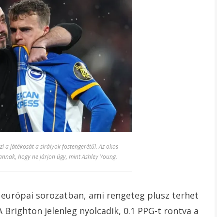
 a játékosát a sirályok fostengerétől. Az okos
annak, hogy ne járjon úgy, mint Ashley Young.
 európai sorozatban, ami rengeteg plusz terhet
A Brighton jelenleg nyolcadik, 0.1 PPG-t rontva a