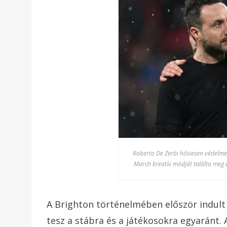
Roberto De Zerbi hősiesen védelmezi
March kreatív módját találta meg 
A Brighton történelmében először indult
tesz a stábra és a játékosokra egyaránt. 