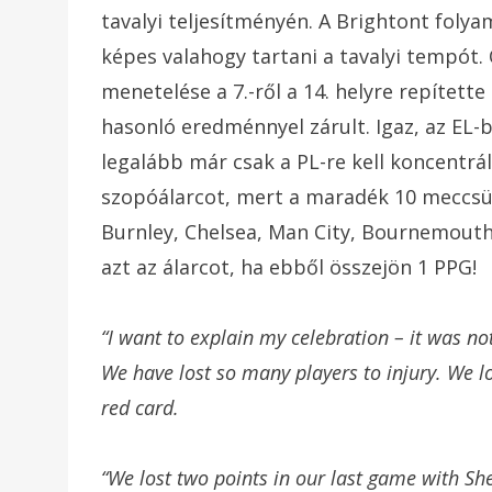
tavalyi teljesítményén. A Brightont folya
képes valahogy tartani a tavalyi tempót.
menetelése a 7.-ről a 14. helyre repítette
hasonló eredménnyel zárult. Igaz, az EL-
legalább már csak a PL-re kell koncentrá
szopóálarcot, mert a maradék 10 meccsük 
Burnley, Chelsea, Man City, Bournemouth
azt az álarcot, ha ebből összejön 1 PPG!
“I want to explain my celebration – it was no
We have lost so many players to injury. We lo
red card.
“We lost two points in our last game with She