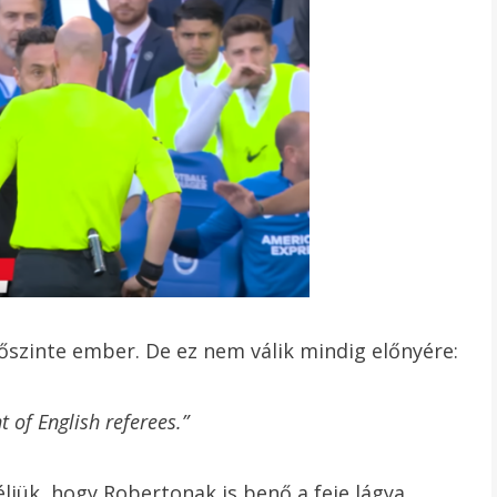
zinte ember. De ez nem válik mindig előnyére:
t of English referees.”
ljük, hogy Robertonak is benő a feje lágya.