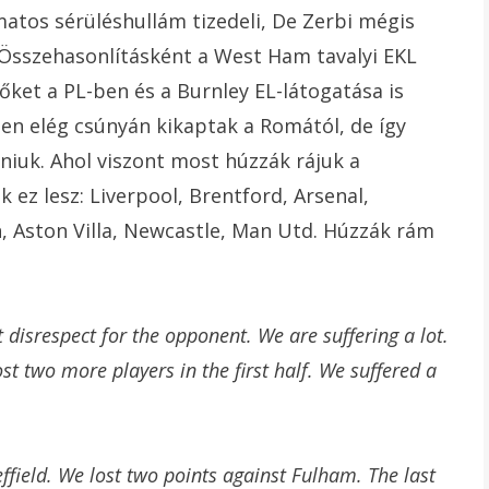
matos sérüléshullám tizedeli, De Zerbi mégis
 Összehasonlításként a West Ham tavalyi EKL
 őket a PL-ben és a Burnley EL-látogatása is
ben elég csúnyán kikaptak a Romától, de így
lniuk. Ahol viszont most húzzák rájuk a
ez lesz: Liverpool, Brentford, Arsenal,
, Aston Villa, Newcastle, Man Utd. Húzzák rám
t disrespect for the opponent. We are suffering a lot.
st two more players in the first half. We suffered a
ffield. We lost two points against Fulham. The last