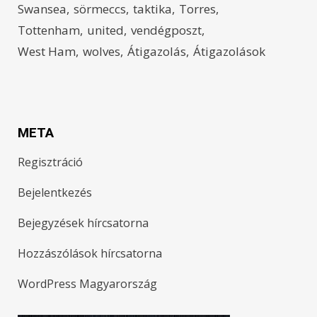
Swansea
sörmeccs
taktika
Torres
Tottenham
united
vendégposzt
West Ham
wolves
Átigazolás
Átigazolások
META
Regisztráció
Bejelentkezés
Bejegyzések hírcsatorna
Hozzászólások hírcsatorna
WordPress Magyarország