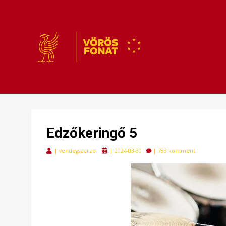
VÖRÖSFONAT
VÖRÖS FONAT
Edzőkeringő 5
Posted
|
vendegszerzo
|
2024-03-30
|
783 komment
on