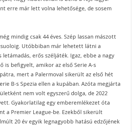
ént erre már lett volna lehetősége, de sosem
 még mindig csak 44 éves. Szép lassan mászott
assuoloig. Utóbbiban már lehetett látni a
s letámadás, erős széljáték. Igaz, ebbe a nagy
is befigyelt, amikor az első Serie A-s
átra, mert a Palermoval sikerült az első hét
Serie B-s Spezia ellen a kupában. Azóta megjárta
ületként nem volt egyszerű dolga, de 2022
vett. Gyakorlatilag egy emberemlékezet óta
t a Premier League-be. Ezekből sikerült
elmúlt 20 év egyik legnagyobb hatású edzőjének