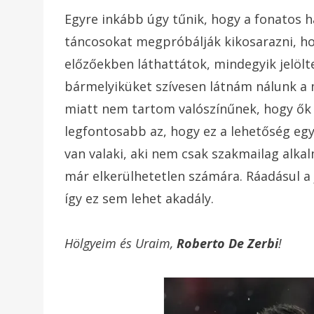
Egyre inkább úgy tűnik, hogy a fonatos h
táncosokat megpróbálják kikosarazni, ho
előzőekben láthattátok, mindegyik jelölt
bármelyiküket szívesen látnám nálunk a 
miatt nem tartom valószínűnek, hogy ők 
legfontosabb az, hogy ez a lehetőség egy
van valaki, aki nem csak szakmailag alka
már elkerülhetetlen számára. Ráadásul a 
így ez sem lehet akadály.
Hölgyeim és Uraim,
Roberto De Zerbi
!