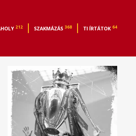
212
368
64
ÁHOLY
SZAKMÁZÁS
TI ÍRTÁTOK