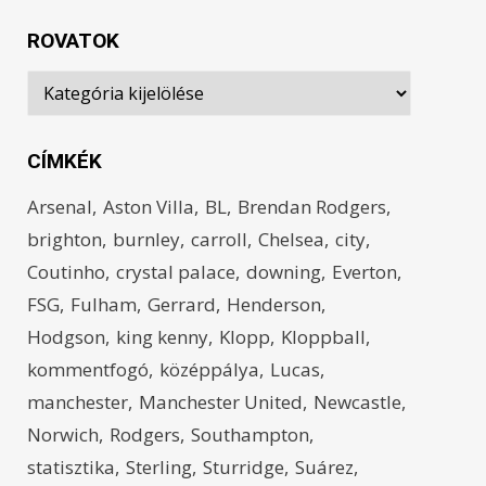
ROVATOK
Rovatok
CÍMKÉK
Arsenal
Aston Villa
BL
Brendan Rodgers
brighton
burnley
carroll
Chelsea
city
Coutinho
crystal palace
downing
Everton
FSG
Fulham
Gerrard
Henderson
Hodgson
king kenny
Klopp
Kloppball
kommentfogó
középpálya
Lucas
manchester
Manchester United
Newcastle
Norwich
Rodgers
Southampton
statisztika
Sterling
Sturridge
Suárez