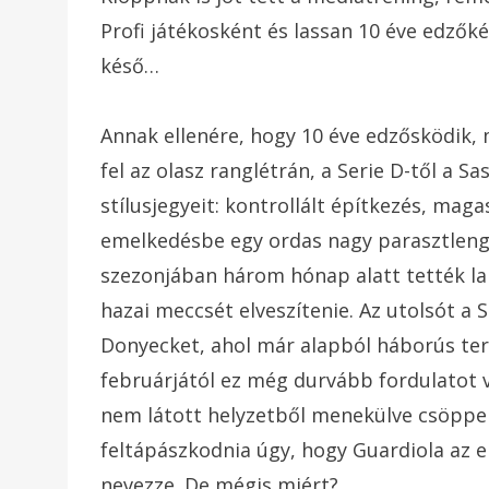
Profi játékosként és lassan 10 éve edzők
késő…
Annak ellenére, hogy 10 éve edzősködik,
fel az olasz ranglétrán, a Serie D-től a S
stílusjegyeit: kontrollált építkezés, maga
emelkedésbe egy ordas nagy parasztlengő 
szezonjában három hónap alatt tették lap
hazai meccsét elveszítenie. Az utolsót a 
Donyecket, ahol már alapból háborús ter
februárjától ez még durvább fordulatot 
nem látott helyzetből menekülve csöppen
feltápászkodnia úgy, hogy Guardiola az 
nevezze. De mégis miért?