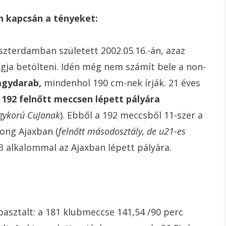
ch kapcsán a tényeket:
szterdamban született 2002.05.16.-án, azaz
ogja betölteni. Idén még nem számít bele a non-
nagydarab,
mindenhol 190 cm-nek írják. 21 éves
g 192 felnőtt meccsen lépett pályára
egykorú CuJonak
). Ebből a 192 meccsből 11-szer a
Jong Ajaxban (
felnőtt másodosztály, de u21-es
03 alkalommal az Ajaxban lépett pályára.
asztalt: a 181 klubmeccse 141,54 /90 perc