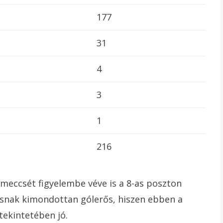
177
31
4
3
1
216
s meccsét figyelembe véve is a 8-as poszton
asnak kimondottan gólerős, hiszen ebben a
ekintetében jó.