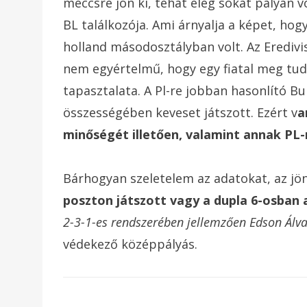
meccsre jön ki, tehát elég sokat pályán v
BL találkozója. Ami árnyalja a képet, hog
holland másodosztályban volt. Az Erediv
nem egyértelmű, hogy egy fiatal meg tud
tapasztalata. A Pl-re jobban hasonlító 
összességében keveset játszott. Ezért v
a
minőségét illetően, valamint annak PL-
Bárhogyan szeletelem az adatokat, az jön
poszton játszott vagy a dupla 6-osban 
2-3-1-es rendszerében jellemzően Edson Álva
védekező középpályás.