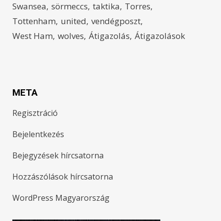
Swansea
sörmeccs
taktika
Torres
Tottenham
united
vendégposzt
West Ham
wolves
Átigazolás
Átigazolások
META
Regisztráció
Bejelentkezés
Bejegyzések hírcsatorna
Hozzászólások hírcsatorna
WordPress Magyarország