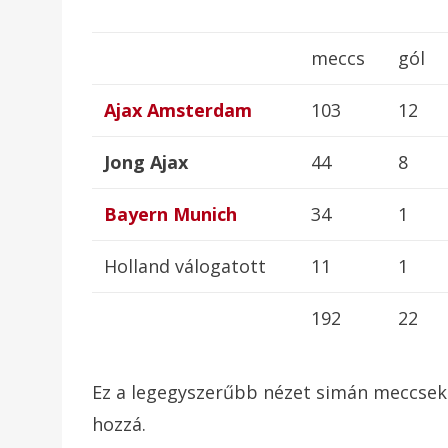
meccs
gól
Ajax Amsterdam
103
12
Jong Ajax
44
8
Bayern Munich
34
1
Holland válogatott
11
1
192
22
Ez a legegyszerűbb nézet simán meccsekr
hozzá.