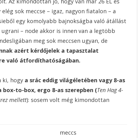
olt. Az kimondottan jó, hogy van már 26 EL és
y elég sok meccse – igaz, nagyon fiatalon – a
isieből egy komolyabb bajnokságba való átállást
 ugrani – node akkor is innen van a legtöbb
Bundesligában meg sok meccsen ugyan, de
nnak azért kérdőjelek a tapasztalat
re való átfordíthatóságában.
 ki, hogy
a srác eddig világéletében vagy 8-as
a box-to-box, ergo 8-as szerepben (
Ten Hag 4-
rez mellett
): sosem volt még kimondottan
meccs