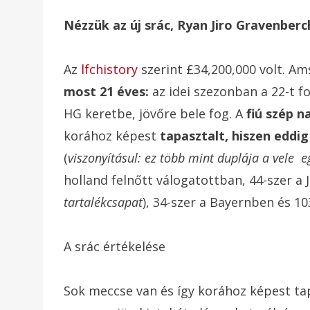
Nézzük az új srác, Ryan Jiro Gravenber
Az
lfchistory
szerint
£34,200,000 volt. Am
most 21 éves:
az idei szezonban a 22-t f
HG keretbe, jövőre bele fog. A
fiú szép 
korához képest
tapasztalt, hiszen eddi
(
viszonyításul: ez több mint duplája a vele 
holland felnőtt válogatottban, 44-szer a 
tartalékcsapat
), 34-szer a Bayernben és 1
A srác értékelése
Sok meccse van és így korához képest tap