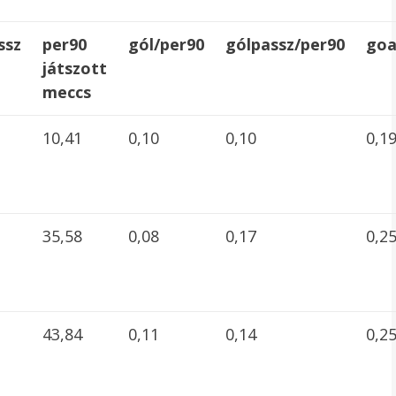
ssz
per90
gól/per90
gólpassz/per90
goa
játszott
meccs
10,41
0,10
0,10
0,1
35,58
0,08
0,17
0,2
43,84
0,11
0,14
0,2