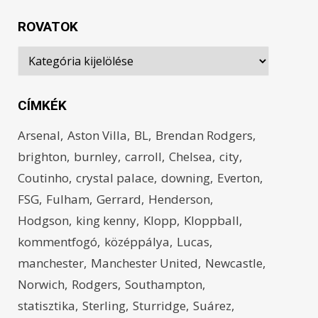
ROVATOK
Rovatok
CÍMKÉK
Arsenal
Aston Villa
BL
Brendan Rodgers
brighton
burnley
carroll
Chelsea
city
Coutinho
crystal palace
downing
Everton
FSG
Fulham
Gerrard
Henderson
Hodgson
king kenny
Klopp
Kloppball
kommentfogó
középpálya
Lucas
manchester
Manchester United
Newcastle
Norwich
Rodgers
Southampton
statisztika
Sterling
Sturridge
Suárez