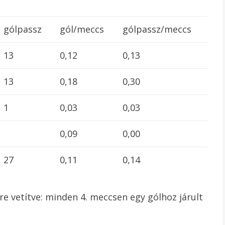
gólpassz
gól/meccs
gólpassz/meccs
13
0,12
0,13
13
0,18
0,30
1
0,03
0,03
0,09
0,00
27
0,11
0,14
e vetítve: minden 4. meccsen egy gólhoz járult