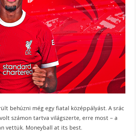
rült behúzni még egy fiatal középpályást. A srác
olt számon tartva világszerte, erre most – a
n vettük. Moneyball at its best.