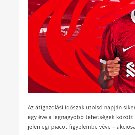
Az átigazolási időszak utolsó napján sike
egy éve a legnagyobb tehetségek között v
jelenlegi piacot figyelembe véve – akciósa