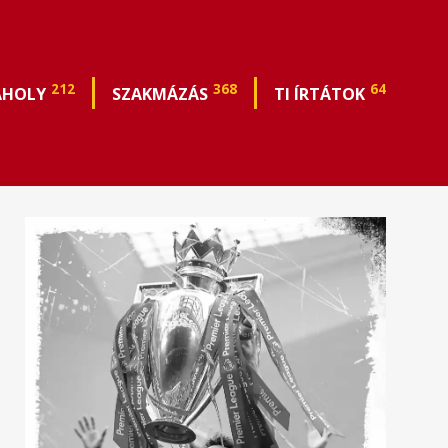
212
368
64
ÁHOLY
SZAKMÁZÁS
TI ÍRTÁTOK