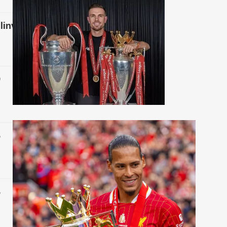
linvolvament/per90
9
Bayern
5
Ajax
5
Ajax