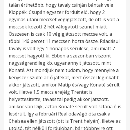
talán érthetőbb, hogy tavaly csínján bántak vele
Kloppék. Csupán egyszer fordult elő, hogy 2
egymás utáni meccset végigjátszott, de ott is volt a
meccsek között 2 hét válogatott szünet miatt.
Összesen is csak 10 végigjátszott meccse volt, a
többi 146 percet 11 meccsen hozta össze. Ráadásul
tavaly is volt egy 1 hónapos sérülése, ami miatt 7
meccset hagyott ki. Ebben a szezonban viszont
nagyságrendileg kb. ugyanannyit játszott, mint
Konaté. Azt mondjuk nem tudom, hogy mennyire a
kényszer szülte az ő játékát, mert ősszel leginkább
akkor játszott, amikor Matip és/vagy Konaté sérült
volt, illetve 1,5 meccs erejéig Trentet is
helyettesítette, tavasszal pedig akkor játszott,
amikor van Dijk, aztán Konaté sérült volt. Utána ő is
lesérült, így a februári Real odavágó óta csak a
Chelsea ellen játszott (ott is Trent helyén), illetve az
utolsó, tét nélküli fordulóban, bár többnyire ott