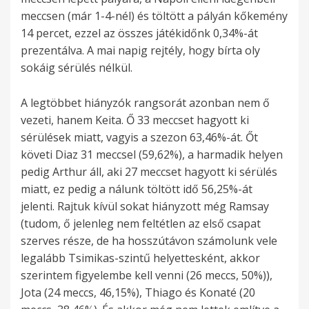
meccsen (már 1-4-nél) és töltött a pályán kőkemény
14 percet, ezzel az összes játékidőnk 0,34%-át
prezentálva. A mai napig rejtély, hogy bírta oly
sokáig sérülés nélkül.
A legtöbbet hiányzók rangsorát azonban nem ő
vezeti, hanem Keita. Ő 33 meccset hagyott ki
sérülések miatt, vagyis a szezon 63,46%-át. Őt
követi Diaz 31 meccsel (59,62%), a harmadik helyen
pedig Arthur áll, aki 27 meccset hagyott ki sérülés
miatt, ez pedig a nálunk töltött idő 56,25%-át
jelenti. Rajtuk kívül sokat hiányzott még Ramsay
(tudom, ő jelenleg nem feltétlen az első csapat
szerves része, de ha hosszútávon számolunk vele
legalább Tsimikas-szintű helyettesként, akkor
szerintem figyelembe kell venni (26 meccs, 50%)),
Jota (24 meccs, 46,15%), Thiago és Konaté (20