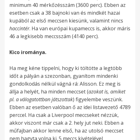
minimum 40 mérkőzésszám (3600 perc). Ebben az
esetben csak a 38 bajnoki van és mindkét hazai
kupából az első meccsen kiesünk, valamint nincs
haccintér
. Ha van európai kupameccs is, akkor máris
46 a legkisebb meccsszám (4140 perc).
Kico irománya.
Ha meg kéne tippelni, hogy ki töltötte a legtöbb
időt a pályán a szezonban, gyanítom mindenki
gondolkodás nélkül vágná rá: Alisson. Ez meg is
állja a helyét, ha minden meccset (
azokat is, amiket
pl. a válogatottban játszottak
) figyelembe veszünk.
Ebben az esetben valóban ő az idei listavezető 4789
perccel. Ha csak a Liverpool meccseket nézzük,
akkor viszont már csak a 2. hely jut neki. Ebben a
műfajban akkor lenne első, ha az utolsó meccset
nem hagyta volna ki. 5 meccs kivételével