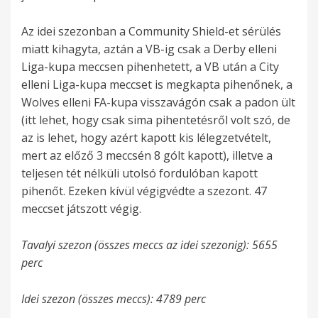
Az idei szezonban a Community Shield-et sérülés
miatt kihagyta, aztán a VB-ig csak a Derby elleni
Liga-kupa meccsen pihenhetett, a VB után a City
elleni Liga-kupa meccset is megkapta pihenőnek, a
Wolves elleni FA-kupa visszavágón csak a padon ült
(itt lehet, hogy csak sima pihentetésről volt szó, de
az is lehet, hogy azért kapott kis lélegzetvételt,
mert az előző 3 meccsén 8 gólt kapott), illetve a
teljesen tét nélküli utolsó fordulóban kapott
pihenőt. Ezeken kívül végigvédte a szezont. 47
meccset játszott végig.
Tavalyi szezon (összes meccs az idei szezonig): 5655
perc
Idei szezon (összes meccs): 4789 perc