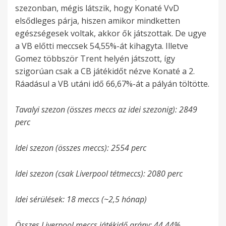
szezonban, mégis látszik, hogy Konaté VvD
elsődleges párja, hiszen amikor mindketten
egészségesek voltak, akkor ők játszottak. De ugye
a VB előtti meccsek 54,55%-át kihagyta. Illetve
Gomez többször Trent helyén játszott, így
szigorúan csak a CB játékidőt nézve Konaté a 2.
Ráadásul a VB utáni idő 66,67%-át a pályán töltötte.
Tavalyi szezon (összes meccs az idei szezonig): 2849
perc
Idei szezon (összes meccs): 2554 perc
Idei szezon (csak Liverpool tétmeccs): 2080 perc
Idei sérülések: 18 meccs (~2,5 hónap)
Összes Liverpool meccs játékidő arány: 44,44%