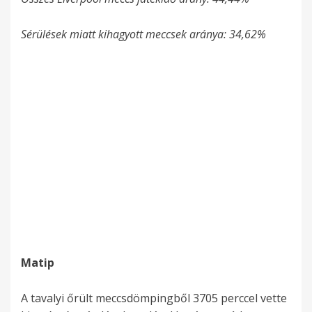
Sérülések miatt kihagyott meccsek aránya: 34,62%
Matip
A tavalyi őrült meccsdömpingből 3705 perccel vette