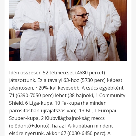
Idén összesen 52 tétmeccset (4680 percet)
játszottunk. Ez a tavalyi 63-hoz (5730 perc) képest
jelentősen, ~20%-kal kevesebb. A csúcs egyébként
71 (6390-7050 perc) lehet (38 bajnoki, 1 Community
Shield, 6 Liga-kupa, 10 Fa-kupa (ha minden
párosításban újrajátszás van), 13 BL, 1 Európai
Szuper-kupa, 2 Klubvilágbajnokság meccs
(elődöntő+döntő), ha az FA-kupában mindent
elsőre nyerünk, akkor 67 (6030-6450 perc). A