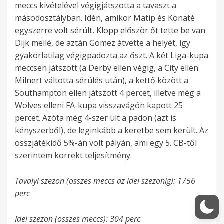
meccs kivételével végigjátszotta a tavaszt a
másodosztályban. Idén, amikor Matip és Konaté
egyszerre volt sérült, Klopp először őt tette be van
Dijk mellé, de aztán Gomez átvette a helyét, így
gyakorlatilag végigpadozta az őszt. A két Liga-kupa
meccsen játszott (a Derby ellen végig, a City ellen
Milnert váltotta sérülés után), a kettő között a
Southampton ellen játszott 4 percet, illetve még a
Wolves elleni FA-kupa visszavágón kapott 25
percet. Azóta még 4-szer ült a padon (azt is
kényszerből), de leginkább a keretbe sem került. Az
összjátékidő 5%-án volt pályán, ami egy 5. CB-től
szerintem korrekt teljesítmény.
Tavalyi szezon (összes meccs az idei szezonig): 1756
perc
Idei szezon (összes meccs): 304 perc