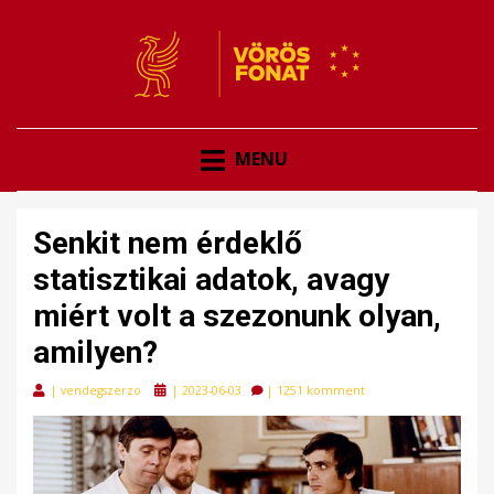
VÖRÖSFONAT
VÖRÖS FONAT
MENU
Senkit nem érdeklő
statisztikai adatok, avagy
miért volt a szezonunk olyan,
amilyen?
Posted
|
vendegszerzo
|
2023-06-03
|
1251 komment
on