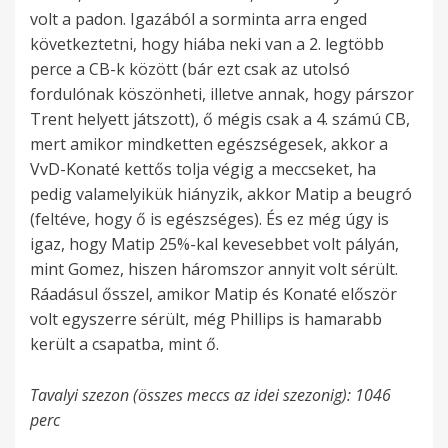
volt a padon. Igazából a sorminta arra enged
következtetni, hogy hiába neki van a 2. legtöbb
perce a CB-k között (bár ezt csak az utolsó
fordulónak köszönheti, illetve annak, hogy párszor
Trent helyett játszott), ő mégis csak a 4. számú CB,
mert amikor mindketten egészségesek, akkor a
VvD-Konaté kettős tolja végig a meccseket, ha
pedig valamelyikük hiányzik, akkor Matip a beugró
(feltéve, hogy ő is egészséges). És ez még úgy is
igaz, hogy Matip 25%-kal kevesebbet volt pályán,
mint Gomez, hiszen háromszor annyit volt sérült.
Ráadásul ősszel, amikor Matip és Konaté először
volt egyszerre sérült, még Phillips is hamarabb
került a csapatba, mint ő.
Tavalyi szezon (összes meccs az idei szezonig): 1046
perc