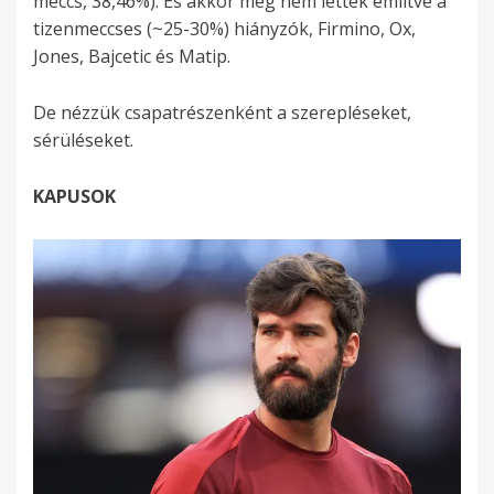
meccs, 38,46%). És akkor még nem lettek említve a
tizenmeccses (~25-30%) hiányzók, Firmino, Ox,
Jones, Bajcetic és Matip.
De nézzük csapatrészenként a szerepléseket,
sérüléseket.
KAPUSOK