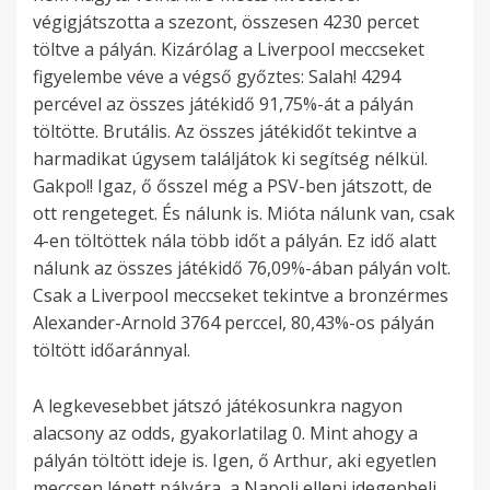
végigjátszotta a szezont, összesen 4230 percet
töltve a pályán. Kizárólag a Liverpool meccseket
figyelembe véve a végső győztes: Salah! 4294
percével az összes játékidő 91,75%-át a pályán
töltötte. Brutális. Az összes játékidőt tekintve a
harmadikat úgysem találjátok ki segítség nélkül.
Gakpo!! Igaz, ő ősszel még a PSV-ben játszott, de
ott rengeteget. És nálunk is. Mióta nálunk van, csak
4-en töltöttek nála több időt a pályán. Ez idő alatt
nálunk az összes játékidő 76,09%-ában pályán volt.
Csak a Liverpool meccseket tekintve a bronzérmes
Alexander-Arnold 3764 perccel, 80,43%-os pályán
töltött időaránnyal.
A legkevesebbet játszó játékosunkra nagyon
alacsony az odds, gyakorlatilag 0. Mint ahogy a
pályán töltött ideje is. Igen, ő Arthur, aki egyetlen
meccsen lépett pályára, a Napoli elleni idegenbeli