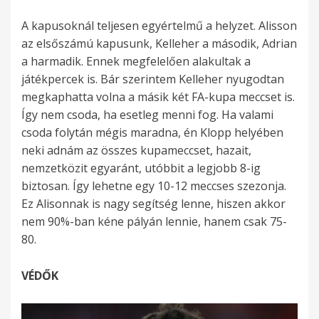
A kapusoknál teljesen egyértelmű a helyzet. Alisson
az elsőszámú kapusunk, Kelleher a második, Adrian
a harmadik. Ennek megfelelően alakultak a
játékpercek is. Bár szerintem Kelleher nyugodtan
megkaphatta volna a másik két FA-kupa meccset is.
Így nem csoda, ha esetleg menni fog. Ha valami
csoda folytán mégis maradna, én Klopp helyében
neki adnám az összes kupameccset, hazait,
nemzetközit egyaránt, utóbbit a legjobb 8-ig
biztosan. Így lehetne egy 10-12 meccses szezonja.
Ez Alisonnak is nagy segítség lenne, hiszen akkor
nem 90%-ban kéne pályán lennie, hanem csak 75-
80.
VÉDŐK