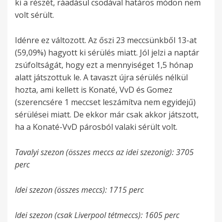
ki a részét, ráadásul csodával határos módon nem
volt sérült.
Idénre ez változott. Az őszi 23 meccsünkből 13-at
(59,09%) hagyott ki sérülés miatt. Jól jelzi a naptár
zsúfoltságát, hogy ezt a mennyiséget 1,5 hónap
alatt játszottuk le. A tavaszt újra sérülés nélkül
hozta, ami kellett is Konaté, VvD és Gomez
(szerencsére 1 meccset leszámítva nem egyidejű)
sérülései miatt. De ekkor már csak akkor játszott,
ha a Konaté-VvD párosból valaki sérült volt.
Tavalyi szezon (összes meccs az idei szezonig): 3705
perc
Idei szezon (összes meccs): 1715 perc
Idei szezon (csak Liverpool tétmeccs): 1605 perc