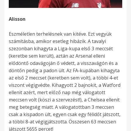
Alisson
Eszméletlen terhelésnek van kitéve. Ezt vegyük
számításba, amikor esetleg hibázik. A tavalyi
szezonban kihagyta a Liga-kupa első 3 meccsét
(keretbe sem került), aztán az Arsenal elleni
elődöntő odavágoján ő védett, a visszavágón és a
döntőn pedig a padon ült. Az FA-kupában kihagyta
az első 2 meccset (keretben sem volt), a többi 4-et
viszont végigvédte. Kihagyott 2 bajnokit, a Watford
ellenit azért, mert előző nap még válogatott
meccsen volt (köszi a szervezést!), a Chelsea ellenit
meg betegség miatt. A válogatottban 3 meccsen
csak a kispadon ült, egyen csak egy félidőt játszott,
a többi 8-at végigjátszotta. Összesen 63 meccsen
játszott 5655 percet!