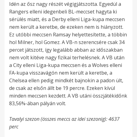
Idén az ősz nagy részét végigjátszotta. Egyedül a
Rangers elleni idegenbeli BL-meccset hagyta ki
sérülés miatt, és a Derby elleni Liga-kupa meccsen
nem került a keretbe, de ezeken nem is hiányzott.
Ez utóbbi meccsen Ramsay helyettesítette, a többin
hol Milner, hol Gomez. A VB-n szerencsére csak 34
percet játszott, így legalább abban az időszakban
nem volt kitéve nagy fizikai terhelésnek. A VB után
a City elleni Liga-kupa meccsen és a Wolves elleni
FA-kupa visszavágón nem került a keretbe, a
Chelsea ellen pedig mindkét bajnokin a padon ült,
de csak az elsőn állt be 19 percre. Ezeken kívül
minden meccsen kezdett. A VB utáni összjátékidőnk
83,56%-ában pályán volt.
Tavalyi szezon (összes meccs az idei szezonig): 4637
perc