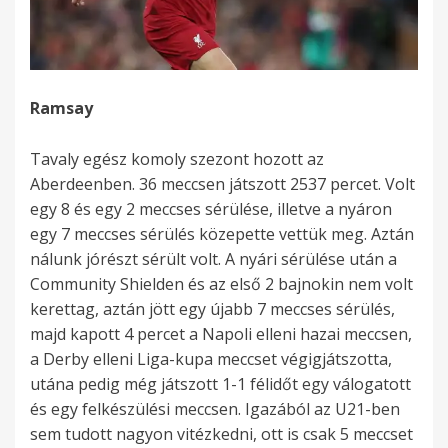
Ramsay
Tavaly egész komoly szezont hozott az
Aberdeenben. 36 meccsen játszott 2537 percet. Volt
egy 8 és egy 2 meccses sérülése, illetve a nyáron
egy 7 meccses sérülés közepette vettük meg. Aztán
nálunk jórészt sérült volt. A nyári sérülése után a
Community Shielden és az első 2 bajnokin nem volt
kerettag, aztán jött egy újabb 7 meccses sérülés,
majd kapott 4 percet a Napoli elleni hazai meccsen,
a Derby elleni Liga-kupa meccset végigjátszotta,
utána pedig még játszott 1-1 félidőt egy válogatott
és egy felkészülési meccsen. Igazából az U21-ben
sem tudott nagyon vitézkedni, ott is csak 5 meccset