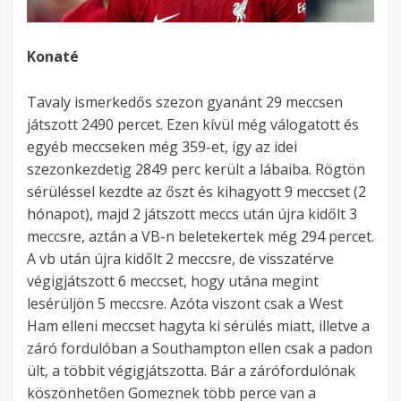
Konaté
Tavaly ismerkedős szezon gyanánt 29 meccsen
játszott 2490 percet. Ezen kívül még válogatott és
egyéb meccseken még 359-et, így az idei
szezonkezdetig 2849 perc került a lábaiba. Rögtön
sérüléssel kezdte az őszt és kihagyott 9 meccset (2
hónapot), majd 2 játszott meccs után újra kidőlt 3
meccsre, aztán a VB-n beletekertek még 294 percet.
A vb után újra kidőlt 2 meccsre, de visszatérve
végigjátszott 6 meccset, hogy utána megint
lesérüljön 5 meccsre. Azóta viszont csak a West
Ham elleni meccset hagyta ki sérülés miatt, illetve a
záró fordulóban a Southampton ellen csak a padon
ült, a többit végigjátszotta. Bár a zárófordulónak
köszönhetően Gomeznek több perce van a