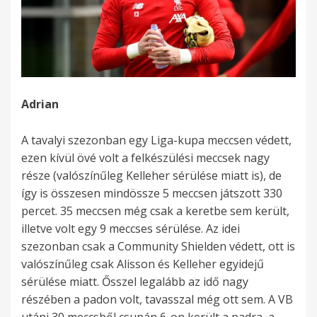
Adrian
A tavalyi szezonban egy Liga-kupa meccsen védett,
ezen kívül övé volt a felkészülési meccsek nagy
része (valószínűleg Kelleher sérülése miatt is), de
így is összesen mindössze 5 meccsen játszott 330
percet. 35 meccsen még csak a keretbe sem került,
illetve volt egy 9 meccses sérülése. Az idei
szezonban csak a Community Shielden védett, ott is
valószínűleg csak Alisson és Kelleher egyidejű
sérülése miatt. Ősszel legalább az idő nagy
részében a padon volt, tavasszal még ott sem. A VB
utáni 30 meccsből csupán 6-on került a padra, a