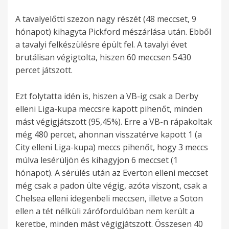
A tavalyelőtti szezon nagy részét (48 meccset, 9
hónapot) kihagyta Pickford mészárlása után. Ebből
a tavalyi felkészülésre épült fel. A tavalyi évet
brutálisan végigtolta, hiszen 60 meccsen 5430
percet játszott.
Ezt folytatta idén is, hiszen a VB-ig csak a Derby
elleni Liga-kupa meccsre kapott pihenőt, minden
mást végigjátszott (95,45%). Erre a VB-n rápakoltak
még 480 percet, ahonnan visszatérve kapott 1 (a
City elleni Liga-kupa) meccs pihenőt, hogy 3 meccs
múlva lesérüljön és kihagyjon 6 meccset (1
hónapot). A sérülés után az Everton elleni meccset
még csak a padon ülte végig, azóta viszont, csak a
Chelsea elleni idegenbeli meccsen, illetve a Soton
ellen a tét nélküli zárófordulóban nem került a
keretbe, minden mást végigjátszott. Összesen 40