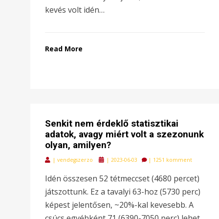
kevés volt idén…
Read More
Senkit nem érdeklő statisztikai
adatok, avagy miért volt a szezonunk
olyan, amilyen?
Posted
|
vendegszerzo
|
2023-06-03
|
1251 komment
on
Idén összesen 52 tétmeccset (4680 percet)
játszottunk. Ez a tavalyi 63-hoz (5730 perc)
képest jelentősen, ~20%-kal kevesebb. A
csúcs egyébként 71 (6390-7050 perc) lehet