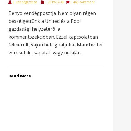
Posted
|
vendegszerzo
|
2019-07-30
|
443 komment
on
Benyo vendégposztja. Nem olyan régen
beszélgettünk a United és a Pool
gazdasági helyzetéről a
kommentszekcióban. Ezzel kapcsolatban
felmerült, vajon befoghatjuk-e Manchester
vörösebik csapatát, vagy netalán…
Read More