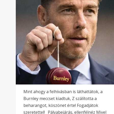
Mint ahogy a felhívásban is láthattátok, a
Burnley meccset kiadtuk, Z szálította a
beharangot, köszönet érte! Fogadjátok
szeretettel! Pályabejárás, ellenfélnéz Mivel