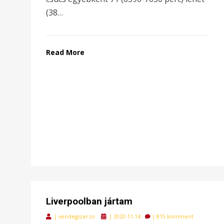
(38…
Read More
Liverpoolban jártam
Posted
|
vendegszerzo
|
2020-11-14
|
815 komment