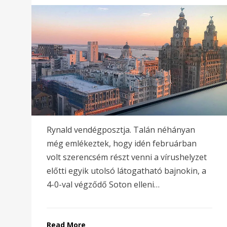
on
Rynald vendégposztja. Talán néhányan
még emlékeztek, hogy idén februárban
volt szerencsém részt venni a vírushelyzet
előtti egyik utolsó látogatható bajnokin, a
4-0-val végződő Soton elleni…
Read More