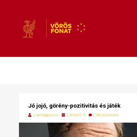
VÖRÖSFONAT
VÖRÖS FONAT
Jó jojó, görény-pozitivitás és játék
Posted
|
vendegszerzo
|
2026-01-15
|
765 komment
on