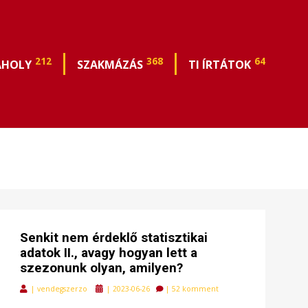
212
368
64
ÁHOLY
SZAKMÁZÁS
TI ÍRTÁTOK
Senkit nem érdeklő statisztikai
adatok II., avagy hogyan lett a
szezonunk olyan, amilyen?
Posted
|
vendegszerzo
|
2023-06-26
|
52 komment
on