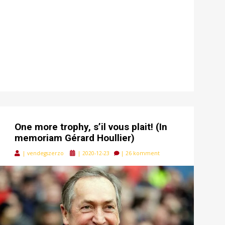
One more trophy, s’il vous plait! (In
memoriam Gérard Houllier)
Posted
|
vendegszerzo
|
2020-12-23
|
26 komment
on