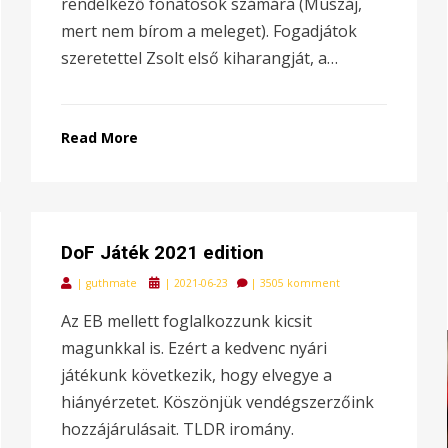
rendelkező fonatosok számára (Muszáj,
mert nem bírom a meleget). Fogadjátok
szeretettel Zsolt első kiharangját, a…
Read More
DoF Játék 2021 edition
Posted
|
guthmate
|
2021-06-23
|
3505 komment
on
Az EB mellett foglalkozzunk kicsit
magunkkal is. Ezért a kedvenc nyári
játékunk következik, hogy elvegye a
hiányérzetet. Köszönjük vendégszerzőink
hozzájárulásait. TLDR iromány.