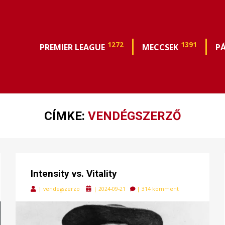
1272
1391
PREMIER LEAGUE
MECCSEK
P
CÍMKE:
VENDÉGSZERZŐ
Intensity vs. Vitality
Posted
|
vendegszerzo
|
2024-09-21
|
314 komment
on