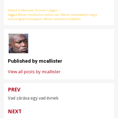
Posted in
Meccsek
,
Premier League
Tagged
Milner mindenhol otthon van
,
Milner stabilitásától még a
szeizmográf is elcsöppen
,
Milner visszatért a futásból
Published by
mcallister
View all posts by mcallister
PREV
Bejegyzés
Vad zárása egy vad évnek
navigáció
NEXT