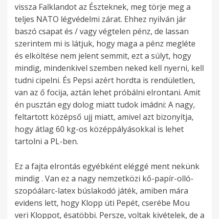
vissza Falklandot az Észteknek, meg törje meg a
teljes NATO légvédelmi zárat. Ehhez nyilván jár
baszó csapat és / vagy végtelen pénz, de lassan
szerintem mi is látjuk, hogy maga a pénz megléte
és elköltése nem jelent semmit, ezt a súlyt, hogy
mindig, mindenkivel szemben neked kell nyerni, kell
tudni cipelni. És Pepsi azért hordta is rendületlen,
van az ő focija, aztán lehet próbálni elrontani. Amit
én pusztán egy dolog miatt tudok imádni: A nagy,
feltartott középső ujj miatt, amivel azt bizonyítja,
hogy átlag 60 kg-os középpályásokkal is lehet
tartolni a PL-ben.
Ez a fajta elrontás egyébként eléggé ment nekünk
mindig . Van ez a nagy nemzetközi kő-papír-olló-
szopóálarc-latex búslakodó játék, amiben mára
evidens lett, hogy Klopp üti Pepét, cserébe Mou
veri Kloppot, ésatöbbi. Persze, voltak kivételek, de a