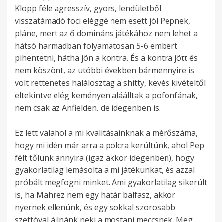
Klopp féle agresszív, gyors, lendületből
visszatámadó foci eléggé nem esett jól Pepnek,
pláne, mert az ő domináns játékához nem lehet a
hátsó harmadban folyamatosan 5-6 embert
pihentetni, hátha jön a kontra. És a kontra jött és
nem köszönt, az utóbbi években bármennyire is
volt rettenetes halálosztag a shitty, kevés kivételtől
eltekintve elég keményen aláálltak a pofonfának,
nem csak az Anfielden, de idegenben is.
Ez lett valahol a mi kvalitásainknak a mérőszáma,
hogy mi idén már arra a polcra kerültünk, ahol Pep
félt tőlünk annyira (igaz akkor idegenben), hogy
gyakorlatilag lemásolta a mi játékunkat, és azzal
próbált megfogni minket. Ami gyakorlatilag sikerült
is, ha Mahrez nem egy határ balfasz, akkor
nyernek ellenünk, és egy sokkal szorosabb
szettóval állnánk neki a mostani meccsnek. Meg