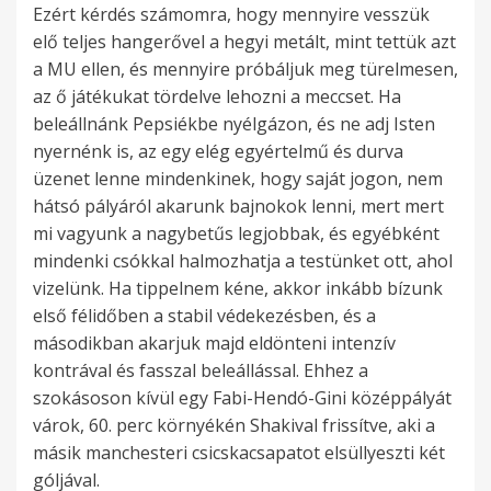
Ezért kérdés számomra, hogy mennyire vesszük
elő teljes hangerővel a hegyi metált, mint tettük azt
a MU ellen, és mennyire próbáljuk meg türelmesen,
az ő játékukat tördelve lehozni a meccset. Ha
beleállnánk Pepsiékbe nyélgázon, és ne adj Isten
nyernénk is, az egy elég egyértelmű és durva
üzenet lenne mindenkinek, hogy saját jogon, nem
hátsó pályáról akarunk bajnokok lenni, mert mert
mi vagyunk a nagybetűs legjobbak, és egyébként
mindenki csókkal halmozhatja a testünket ott, ahol
vizelünk. Ha tippelnem kéne, akkor inkább bízunk
első félidőben a stabil védekezésben, és a
másodikban akarjuk majd eldönteni intenzív
kontrával és fasszal beleállással. Ehhez a
szokásoson kívül egy Fabi-Hendó-Gini középpályát
várok, 60. perc környékén Shakival frissítve, aki a
másik manchesteri csicskacsapatot elsüllyeszti két
góljával.