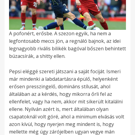
A pofonért, erősbe. A szezon egyik, ha nem a
legfontosabb meccs jön, a regnáló bajnok, az idei
legnagyobb rivális bilikék bagóval bőszen behintett
búzacsírák, a shitty ellen.
Pepsi eléggé szereti játszani a saját fociját. Ismeri
már mindenki a labdatartásra épülő, helyenként
erősen presszingelő, domináns stílusát, ahol
általában az a kérdés, hogy mikorra őrli fel az
ellenfelet, vagy ha nem, akkor mit sikerült kitalálni
ellene. Nyilván azért is, mert általában olyan
csapatoknál volt góré, ahol a minimum elvásás volt
azon kívül, hogy nyerjen meg mindent is, hogy
mellette még úgy zárójelben ugyan vegye mán