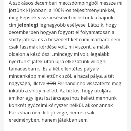
A szokásos decemberi meccsdömpingből messze mi
jöttünk ki jobban, a 100%-os teljesítményünkkel,
meg Pepsiék visszaesésével mi lettünk a bajnoki
cím
jelenlegi
legnagyobb esélyese. Látszik, hogy
decemberben hogyan fogyott el folyamatosan a
shitty játéka, és a beszedett két cumi marhára nem
csak faszmák kérdése volt, mi viszont, a másik
oldalon a késő őszi „mindegy mi volt, legalább
nyertünk” játék után újra elkezdtünk villogni
támadásban is. Ez a két ellentétes pályaív
mindenképp mellettünk szól, a hazai pálya, a tét
nagysága, illetve
KDB
Fernandinho visszatérte meg
inkább a shitty mellett. Az biztos, hogy utoljára,
amikor egy igazi sztárcsapathoz kellett mennünk
konkrét győzelmi kényszer nélkül, akkor annak
Párizsban nem lett jó vége, nem is csak
eredményben, hanem játékban sem.