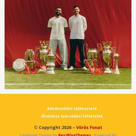
Adatkezelési tájékoztató
Általános Szerződési Feltételek
© Copyright 2026 –
Vörös Fonat
Cambium Theme by
BestBlogThemes
⋅
Powered by