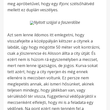
meg apróbetűvel, hogy egy ifjonc szélsőhátvéd
mellett ez duplán veszélyes.
Nyitott szájjal a faszerdőbe
Azt sem lenne ildomos itt emlegetni, hogy
visszafejelte a középpályán kétszer a citynek a
labdát, úgy hogy mögötte 50 méter volt kontrázni,
csak a jószerencse és Alisson állta a city útját. És
ezért nem is húzom rá egyszemélyben a meccset,
mert nem lenne igazságos, de jogos. Kurva sokat
tett azért, hogy a city nyerjen és még ennek
ellenére is meccsben voltunk. Ez persze nem
meglepetés annak, aki ismeri hősünket, akinek
teljesen mindegy, hogy játékban van, vagy
sérülésből tér vissza, függetlenül védőpárjától x
meccsenként elfelejti, hogy mi is a feladata egy
védőnek. Na pont ezért nem tenném fel a