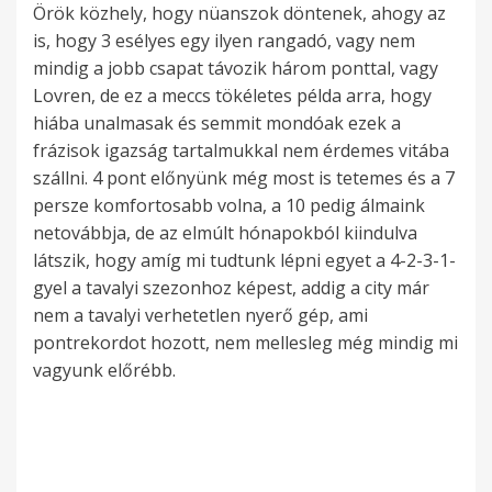
Örök közhely, hogy nüanszok döntenek, ahogy az
is, hogy 3 esélyes egy ilyen rangadó, vagy nem
mindig a jobb csapat távozik három ponttal, vagy
Lovren, de ez a meccs tökéletes példa arra, hogy
hiába unalmasak és semmit mondóak ezek a
frázisok igazság tartalmukkal nem érdemes vitába
szállni. 4 pont előnyünk még most is tetemes és a 7
persze komfortosabb volna, a 10 pedig álmaink
netovábbja, de az elmúlt hónapokból kiindulva
látszik, hogy amíg mi tudtunk lépni egyet a 4-2-3-1-
gyel a tavalyi szezonhoz képest, addig a city már
nem a tavalyi verhetetlen nyerő gép, ami
pontrekordot hozott, nem mellesleg még mindig mi
vagyunk előrébb.