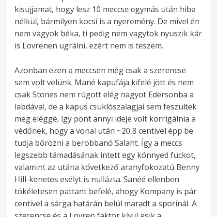
kisujjamat, hogy lesz 10 meccse egymás után hiba
nélkül, bármilyen kocsi is a nyeremény. De mivel én
nem vagyok béka, ti pedig nem vagytok nyuszik kár
is Lovrenen ugrálni, ezért nem is teszem.
Azonban ezen a meccsen még csak a szerencse
sem volt velünk. Mané kapufája kifelé jött és nem
csak Stones nem rúgott elég nagyot Edersonba a
labdával, de a kapus csuklószalagjai sem feszültek
meg eléggé, így pont annyi ideje volt korrigálnia a
védőnek, hogy a vonal után ~20,8 centivel épp be
tudja bőrözni a berobbanó Salaht. Így a meccs
legszebb támadásának intett egy könnyed fuckot,
valamint az utána következő aranyfokozatú Benny
Hill-kenetes esélyt is nullázta. Sanéé ellenben
tökéletesen pattant befelé, ahogy Kompany is pár
centivel a sárga határán belül maradt a sporinál. A
szerencse és a Lovren faktor kívül esik a