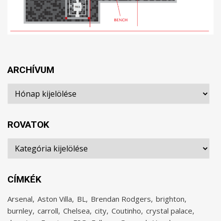
ARCHÍVUM
Archívum
ROVATOK
Rovatok
CÍMKÉK
Arsenal
Aston Villa
BL
Brendan Rodgers
brighton
burnley
carroll
Chelsea
city
Coutinho
crystal palace