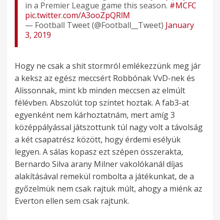
in a Premier League game this season.
#MCFC
pic.twitter.com/A3ooZpQRlM
— Football Tweet (@Football__Tweet)
January
3, 2019
Hogy ne csak a shit stormról emlékezzünk meg jár
a keksz az egész meccsért Robbónak VvD-nek és
Alissonnak, mint kb minden meccsen az elmúlt
félévben. Abszolút top szintet hoztak. A fab3-at
egyenként nem kárhoztatnám, mert amíg 3
középpályással játszottunk túl nagy volt a távolság
a két csapatrész között, hogy érdemi esélyük
legyen. A sálas kopasz ezt szépen összerakta,
Bernardo Silva arany Milner vakolókanál díjas
alakításával remekül rombolta a játékunkat, de a
győzelmük nem csak rajtuk múlt, ahogy a miénk az
Everton ellen sem csak rajtunk.