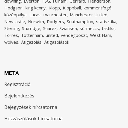
downing
Everton
FSG
Fulham
Gerrard
Henderson
Hodgson
king kenny
Klopp
Kloppball
kommentfogó
középpálya
Lucas
manchester
Manchester United
Newcastle
Norwich
Rodgers
Southampton
statisztika
Sterling
Sturridge
Suárez
Swansea
sörmeccs
taktika
Torres
Tottenham
united
vendégposzt
West Ham
wolves
Átigazolás
Átigazolások
META
Regisztráció
Bejelentkezés
Bejegyzések hírcsatorna
Hozzászólások hírcsatorna