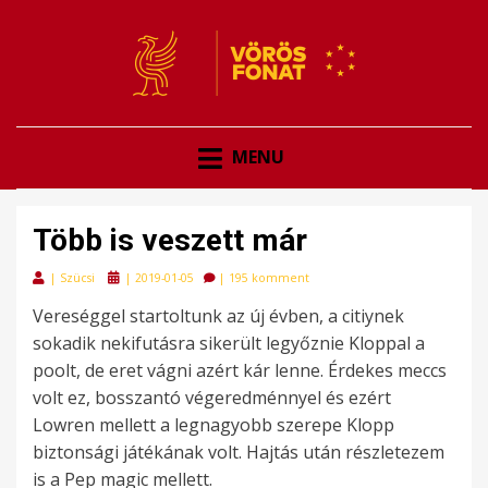
VÖRÖSFONAT
VÖRÖS FONAT
MENU
Több is veszett már
Posted
|
Szücsi
|
2019-01-05
|
195 komment
on
Vereséggel startoltunk az új évben, a citiynek
sokadik nekifutásra sikerült legyőznie Kloppal a
poolt, de eret vágni azért kár lenne. Érdekes meccs
volt ez, bosszantó végeredménnyel és ezért
Lowren mellett a legnagyobb szerepe Klopp
biztonsági játékának volt. Hajtás után részletezem
is a Pep magic mellett.