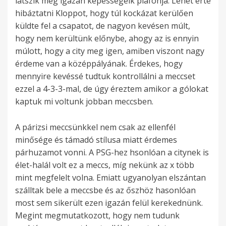
látszik meg igazán képességeik plafonja. Lehet érte
hibáztatni Kloppot, hogy túl kockázat kerülően
küldte fel a csapatot, de nagyon kevésen múlt,
hogy nem kerültünk előnybe, ahogy az is ennyin
múlott, hogy a city meg igen, amiben viszont nagy
érdeme van a középpályának. Érdekes, hogy
mennyire kevéssé tudtuk kontrollálni a meccset
ezzel a 4-3-3-mal, de úgy éreztem amikor a gólokat
kaptuk mi voltunk jobban meccsben.
A párizsi meccsünkkel nem csak az ellenfél
minősége és támadó stílusa miatt érdemes
párhuzamot vonni. A PSG-hez hsonlóan a citynek is
élet-halál volt ez a meccs, míg nekünk az x több
mint megfelelt volna. Emiatt ugyanolyan elszántan
szálltak bele a meccsbe és az őszhöz hasonlóan
most sem sikerült ezen igazán felül kerekednünk.
Megint megmutatkozott, hogy nem tudunk