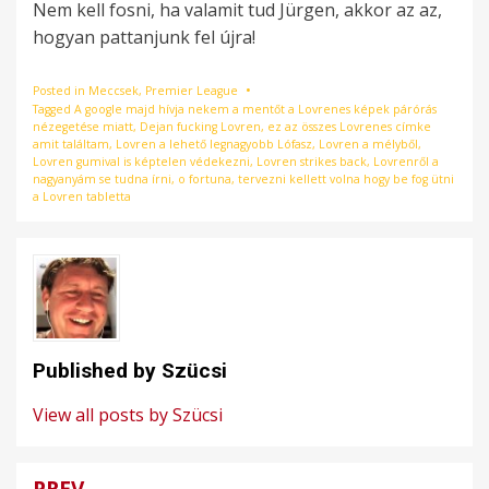
Nem kell fosni, ha valamit tud Jürgen, akkor az az,
hogyan pattanjunk fel újra!
Posted in
Meccsek
,
Premier League
Tagged
A google majd hívja nekem a mentőt a Lovrenes képek párórás
nézegetése miatt
,
Dejan fucking Lovren
,
ez az összes Lovrenes címke
amit találtam
,
Lovren a lehető legnagyobb Lófasz
,
Lovren a mélyből
,
Lovren gumival is képtelen védekezni
,
Lovren strikes back
,
Lovrenről a
nagyanyám se tudna írni
,
o fortuna
,
tervezni kellett volna hogy be fog ütni
a Lovren tabletta
Published by
Szücsi
View all posts by Szücsi
PREV