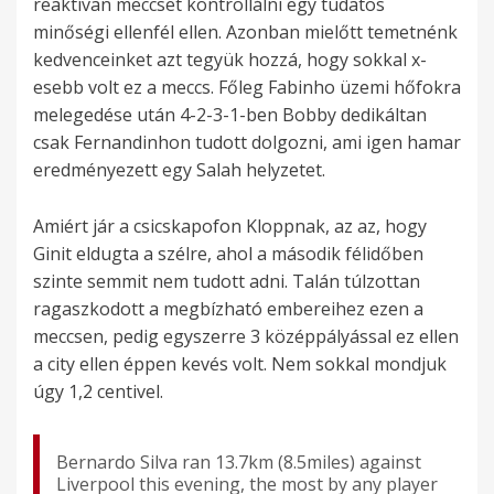
reaktívan meccset kontrollálni egy tudatos
minőségi ellenfél ellen. Azonban mielőtt temetnénk
kedvenceinket azt tegyük hozzá, hogy sokkal x-
esebb volt ez a meccs. Főleg Fabinho üzemi hőfokra
melegedése után 4-2-3-1-ben Bobby dedikáltan
csak Fernandinhon tudott dolgozni, ami igen hamar
eredményezett egy Salah helyzetet.
Amiért jár a csicskapofon Kloppnak, az az, hogy
Ginit eldugta a szélre, ahol a második félidőben
szinte semmit nem tudott adni. Talán túlzottan
ragaszkodott a megbízható embereihez ezen a
meccsen, pedig egyszerre 3 középpályással ez ellen
a city ellen éppen kevés volt. Nem sokkal mondjuk
úgy 1,2 centivel.
Bernardo Silva ran 13.7km (8.5miles) against
Liverpool this evening, the most by any player