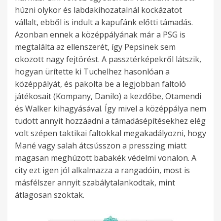
húzni olykor és labdakihozatalnál kockázatot
vállalt, ebből is indult a kapufánk előtti támadás.
Azonban ennek a középpályának már a PSG is
megtalálta az ellenszerét, így Pepsinek sem
okozott nagy fejtörést. A passztérképekről látszik,
hogyan ürítette ki Tuchelhez hasonlóan a
középpályát, és pakolta be a legjobban faltoló
játékosait (Kompany, Danilo) a kezdőbe, Otamendi
és Walker kihagyásával. Így mivel a középpálya nem
tudott annyit hozzáadni a támadásépítésekhez elég
volt szépen taktikai faltokkal megakadályozni, hogy
Mané vagy salah átcsússzon a presszing miatt
magasan meghúzott babakék védelmi vonalon. A
city ezt igen jól alkalmazza a rangadóin, most is
másfélszer annyit szabálytalankodtak, mint
átlagosan szoktak.