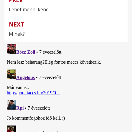
Bejegyzés
Lehet menni kéne
navigáció
NEXT
Minek?