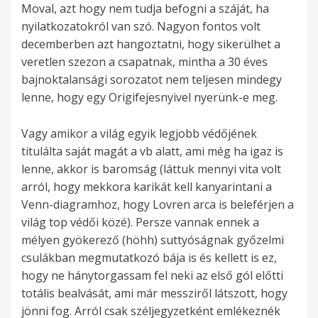
Moval, azt hogy nem tudja befogni a száját, ha
nyilatkozatokról van szó. Nagyon fontos volt
decemberben azt hangoztatni, hogy sikerülhet a
veretlen szezon a csapatnak, mintha a 30 éves
bajnoktalansági sorozatot nem teljesen mindegy
lenne, hogy egy Origifejesnyivel nyerünk-e meg.
Vagy amikor a világ egyik legjobb védőjének
titulálta saját magát a vb alatt, ami még ha igaz is
lenne, akkor is baromság (láttuk mennyi vita volt
arról, hogy mekkora karikát kell kanyarintani a
Venn-diagramhoz, hogy Lovren arca is beleférjen a
világ top védői közé). Persze vannak ennek a
mélyen gyökerező (höhh) suttyóságnak győzelmi
csulákban megmutatkozó bája is és kellett is ez,
hogy ne hánytorgassam fel neki az első gól előtti
totális bealvását, ami már messziről látszott, hogy
jönni fog. Arról csak széljegyzetként emlékeznék