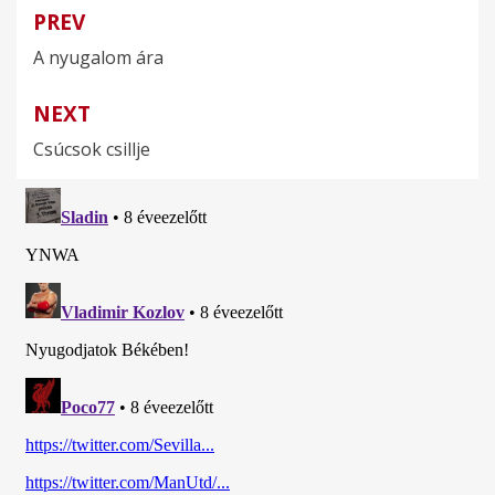
PREV
Bejegyzés
A nyugalom ára
navigáció
NEXT
Csúcsok csillje