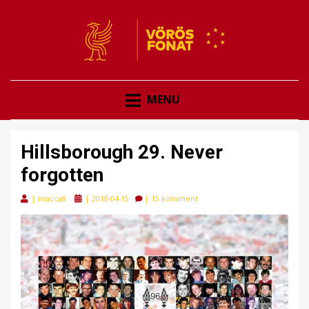
VÖRÖSFONAT
VÖRÖS FONAT
MENU
Hillsborough 29. Never
forgotten
Posted
|
macca8
|
2018-04-15
|
15 komment
on