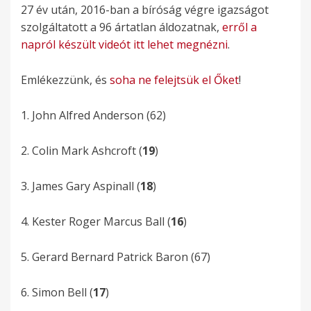
27 év után, 2016-ban a bíróság végre igazságot
szolgáltatott a 96 ártatlan áldozatnak,
erről a
napról készült videót itt lehet megnézni
.
Emlékezzünk, és
soha ne felejtsük el Őket
!
1. John Alfred Anderson (62)
2. Colin Mark Ashcroft (
19
)
3. James Gary Aspinall (
18
)
4. Kester Roger Marcus Ball (
16
)
5. Gerard­ Bernard Patrick Baron­ (67)
6. Simon Bell (
17
)