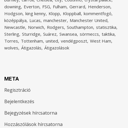
downing
Everton
FSG
Fulham
Gerrard
Henderson
Hodgson
king kenny
Klopp
Kloppball
kommentfogó
középpálya
Lucas
manchester
Manchester United
Newcastle
Norwich
Rodgers
Southampton
statisztika
Sterling
Sturridge
Suárez
Swansea
sörmeccs
taktika
Torres
Tottenham
united
vendégposzt
West Ham
wolves
Átigazolás
Átigazolások
META
Regisztráció
Bejelentkezés
Bejegyzések hírcsatorna
Hozzászólások hírcsatorna