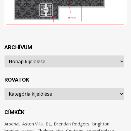
ARCHÍVUM
Archívum
ROVATOK
Rovatok
CÍMKÉK
Arsenal
Aston Villa
BL
Brendan Rodgers
brighton
burnley
carroll
Chelsea
city
Coutinho
crystal palace