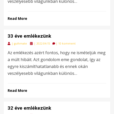
veszélyesebb világunkban különös…
Read More
33 éve emlékezünk
Posted
|
guthmate
|
2022-04-15
|
10 komment
on
Az emlékezés azért fontos, hogy ne ismételjük meg
a múlt hibáit. Azt gondolom eme gondolat, így az
egyre kiszámíthatatlanabb és ennek okán
veszélyesebb világunkban különös…
Read More
32 éve emlékezünk