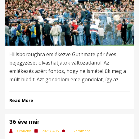
Hillsboroughra emlékezve Guthmate pár éves
bejegyzését olvashatjátok változatlanul. Az
emlékezés azért fontos, hogy ne ismételjük meg a
múlt hibáit. Azt gondolom eme gondolat, így az…
Read More
36 éve már
Posted
|
Crouchy
|
2025-04-15
|
10 komment
on