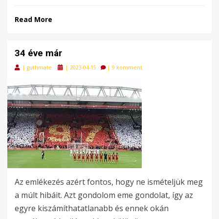
Read More
34 éve már
Posted
|
guthmate
|
2023-04-15
|
9 komment
on
Az emlékezés azért fontos, hogy ne ismételjük meg
a múlt hibáit. Azt gondolom eme gondolat, így az
egyre kiszámíthatatlanabb és ennek okán