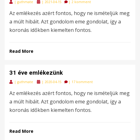
Posted
|
guthmate
|
2021-04-15
|
2 komment
on
Az emlékezés azért fontos, hogy ne ismételjük meg
a múlt hibáit. Azt gondolom eme gondolat, így a
koronás időkben kiemelten fontos.
Read More
31 éve emlékezünk
Posted
|
guthmate
|
2020-04-15
|
17 komment
on
Az emlékezés azért fontos, hogy ne ismételjük meg
a múlt hibáit. Azt gondolom eme gondolat, így a
koronás időkben kiemelten fontos.
Read More