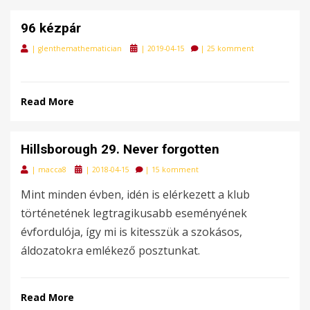
96 kézpár
Posted
|
glenthemathematician
|
2019-04-15
|
25 komment
on
Read More
Hillsborough 29. Never forgotten
Posted
|
macca8
|
2018-04-15
|
15 komment
on
Mint minden évben, idén is elérkezett a klub
történetének legtragikusabb eseményének
évfordulója, így mi is kitesszük a szokásos,
áldozatokra emlékező posztunkat.
Read More