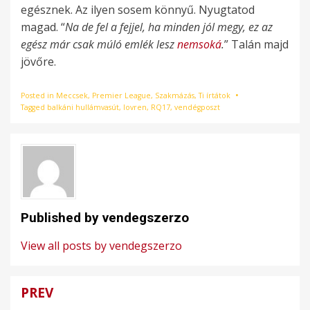
egésznek. Az ilyen sosem könnyű. Nyugtatod
magad. “
Na de fel a fejjel, ha minden jól megy, ez az
egész már csak múló emlék lesz
nemsoká
.
”
Talán majd
jövőre.
Posted in
Meccsek
,
Premier League
,
Szakmázás
,
Ti írtátok
Tagged
balkáni hullámvasút
,
lovren
,
RQ17
,
vendégposzt
Published by
vendegszerzo
View all posts by vendegszerzo
PREV
Bejegyzés