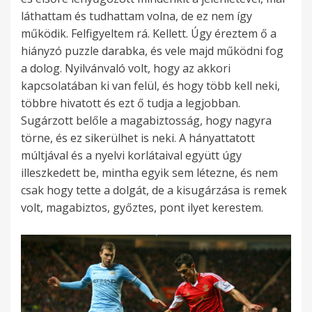
láthattam és tudhattam volna, de ez nem így
működik. Felfigyeltem rá. Kellett. Úgy éreztem ő a
hiányzó puzzle darabka, és vele majd működni fog
a dolog. Nyilvánvaló volt, hogy az akkori
kapcsolatában ki van felül, és hogy több kell neki,
többre hivatott és ezt ő tudja a legjobban.
Sugárzott belőle a magabiztosság, hogy nagyra
törne, és ez sikerülhet is neki. A hányattatott
múltjával és a nyelvi korlátaival együtt úgy
illeszkedett be, mintha egyik sem létezne, és nem
csak hogy tette a dolgát, de a kisugárzása is remek
volt, magabiztos, győztes, pont ilyet kerestem.