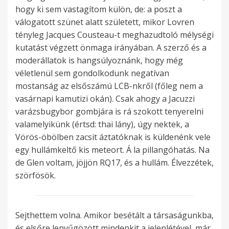
hogy ki sem vastagítom külön, de: a poszt a
válogatott szünet alatt született, mikor Lovren
tényleg Jacques Cousteau-t meghazudtoló mélységi
kutatást végzett önmaga irányában. A szerző és a
moderállatok is hangsúlyoznánk, hogy még
véletlenül sem gondolkodunk negatívan
mostanság az elsőszámú LCB-nkről (főleg nem a
vasárnapi kamutizi okán). Csak ahogy a Jacuzzi
varázsbugybor gombjára is rá szokott tenyerelni
valamelyikünk (értsd: thai lány), úgy nektek, a
Vörös-öbölben zacsit áztatóknak is küldenénk vele
egy hullámkeltő kis meteort. Á la pillangóhatás. Na
de Glen voltam, jöjjön RQ17, és a hullám. Élvezzétek,
szörfösök.
Sejthettem volna. Amikor besétált a társaságunkba,
és elsőre lenyűgözött mindenkit a jelenlétével, már