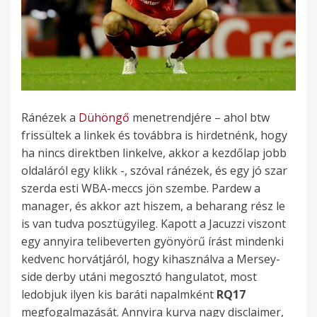
Ránézek a
Dühöngő
menetrendjére – ahol btw
frissültek a linkek és továbbra is hirdetnénk, hogy
ha nincs direktben linkelve, akkor a kezdőlap jobb
oldaláról egy klikk -, szóval ránézek, és egy jó szar
szerda esti WBA-meccs jön szembe. Pardew a
manager, és akkor azt hiszem, a beharang rész le
is van tudva posztügyileg. Kapott a Jacuzzi viszont
egy annyira telibeverten gyönyörű írást mindenki
kedvenc horvátjáról, hogy kihasználva a Mersey-
side derby utáni megosztó hangulatot, most
ledobjuk ilyen kis baráti napalmként
RQ17
megfogalmazását. Annyira kurva nagy disclaimer,