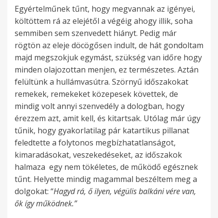
Egyértelműnek tűnt, hogy megvannak az igényei,
költöttem rá az elejétől a végéig ahogy illik, soha
semmiben sem szenvedett hiányt. Pedig már
rögtön az eleje döcögősen indult, de hát gondoltam
majd megszokjuk egymást, szükség van időre hogy
minden olajozottan menjen, ez természetes. Aztán
felültünk a hullámvasútra. Szörnyű időszakokat
remekek, remekeket közepesek követtek, de
mindig volt annyi szenvedély a dologban, hogy
érezzem azt, amit kell, és kitartsak. Utólag már úgy
tűnik, hogy gyakorlatilag pár katartikus pillanat
feledtette a folytonos megbízhatatlanságot,
kimaradásokat, veszekedéseket, az időszakok
halmaza egy nem tökéletes, de működő egésznek
tűnt. Helyette mindig magammal beszéltem meg a
dolgokat: “
Hagyd rá, ő ilyen, végülis balkáni vére van,
ők így működnek.”