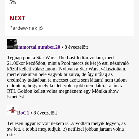
5%
navigáció
NEXT
Pardew-nak jó