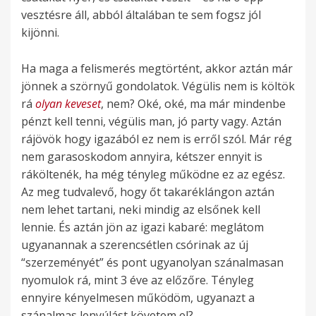
vesztésre áll, abból általában te sem fogsz jól
kijönni.
Ha maga a felismerés megtörtént, akkor aztán már
jönnek a szörnyű gondolatok. Végülis nem is költök
rá
olyan keveset
, nem? Oké, oké, ma már mindenbe
pénzt kell tenni, végülis man, jó party vagy. Aztán
rájövök hogy igazából ez nem is erről szól. Már rég
nem garasoskodom annyira, kétszer ennyit is
ráköltenék, ha még tényleg működne ez az egész.
Az meg tudvalevő, hogy őt takaréklángon aztán
nem lehet tartani, neki mindig az elsőnek kell
lennie. És aztán jön az igazi kabaré: meglátom
ugyanannak a szerencsétlen csórinak az új
“szerzeményét” és pont ugyanolyan szánalmasan
nyomulok rá, mint 3 éve az előzőre. Tényleg
ennyire kényelmesen működöm, ugyanazt a
szánalmas lenyúlást követem el?