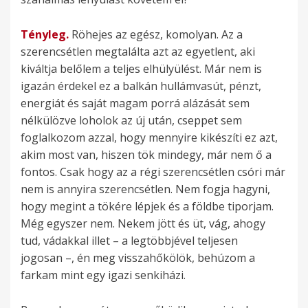
Tényleg.
Röhejes az egész, komolyan. Az a
szerencsétlen megtalálta azt az egyetlent, aki
kiváltja belőlem a teljes elhülyülést. Már nem is
igazán érdekel ez a balkán hullámvasút, pénzt,
energiát és saját magam porrá alázását sem
nélkülözve loholok az új után, cseppet sem
foglalkozom azzal, hogy mennyire kikészíti ez azt,
akim most van, hiszen tök mindegy, már nem ő a
fontos. Csak hogy az a régi szerencsétlen csóri már
nem is annyira szerencsétlen. Nem fogja hagyni,
hogy megint a tökére lépjek és a földbe tiporjam.
Még egyszer nem. Nekem jött és üt, vág, ahogy
tud, vádakkal illet – a legtöbbjével teljesen
jogosan –, én meg visszahőkölök, behúzom a
farkam mint egy igazi senkiházi.