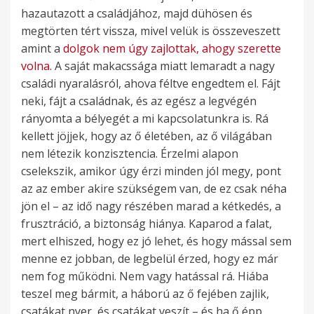
hazautazott a családjához, majd dühösen és
megtörten tért vissza, mivel velük is összeveszett
amint a
dolgok nem úgy zajlottak, ahogy szerette
volna.
A saját makacssága miatt lemaradt a nagy
családi nyaralásról, ahova féltve engedtem el. Fájt
neki, fájt a családnak, és az egész a legvégén
rányomta a bélyegét a mi kapcsolatunkra is. Rá
kellett jöjjek, hogy az ő életében, az ő világában
nem létezik konzisztencia. Érzelmi alapon
cselekszik, amikor úgy érzi minden jól megy, pont
az az ember akire szükségem van, de ez csak néha
jön el – az idő nagy részében marad a kétkedés, a
frusztráció, a biztonság hiánya. Kaparod a falat,
mert elhiszed, hogy ez jó lehet, és hogy mással sem
menne ez jobban, de legbelül érzed, hogy ez már
nem fog működni. Nem vagy hatással rá. Hiába
teszel meg bármit, a háború az ő fejében zajlik,
csatákat nyer, és csatákat veszít – és ha ő épp