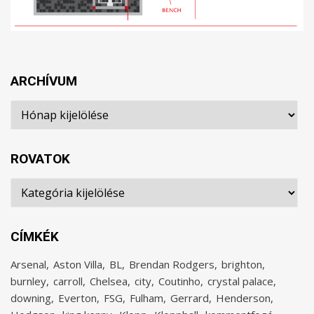
ARCHÍVUM
Archívum
ROVATOK
Rovatok
CÍMKÉK
Arsenal
Aston Villa
BL
Brendan Rodgers
brighton
burnley
carroll
Chelsea
city
Coutinho
crystal palace
downing
Everton
FSG
Fulham
Gerrard
Henderson