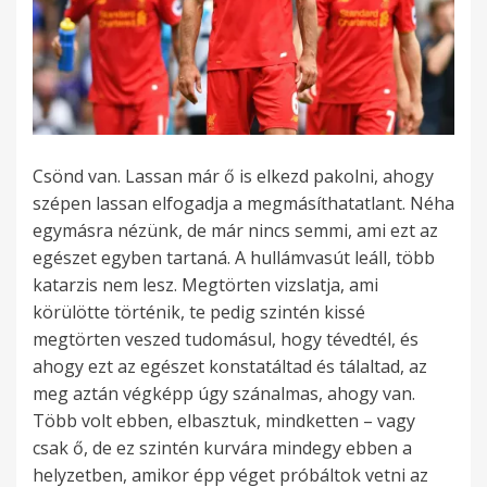
Csönd van. Lassan már ő is elkezd pakolni, ahogy
szépen lassan elfogadja a megmásíthatatlant. Néha
egymásra nézünk, de már nincs semmi, ami ezt az
egészet egyben tartaná. A hullámvasút leáll, több
katarzis nem lesz. Megtörten vizslatja, ami
körülötte történik, te pedig szintén kissé
megtörten veszed tudomásul, hogy tévedtél, és
ahogy ezt az egészet konstatáltad és tálaltad, az
meg aztán végképp úgy szánalmas, ahogy van.
Több volt ebben, elbasztuk, mindketten – vagy
csak ő, de ez szintén kurvára mindegy ebben a
helyzetben, amikor épp véget próbáltok vetni az