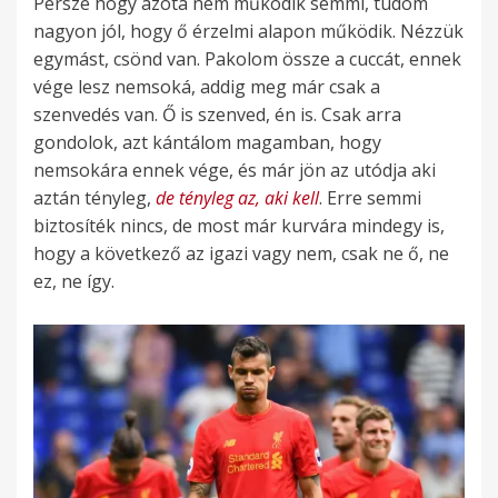
Persze hogy azóta nem működik semmi, tudom
nagyon jól, hogy ő érzelmi alapon működik. Nézzük
egymást, csönd van. Pakolom össze a cuccát, ennek
vége lesz nemsoká, addig meg már csak a
szenvedés van. Ő is szenved, én is. Csak arra
gondolok, azt kántálom magamban, hogy
nemsokára ennek vége, és már jön az utódja aki
aztán tényleg,
de tényleg az, aki kell
. Erre semmi
biztosíték nincs, de most már kurvára mindegy is,
hogy a következő az igazi vagy nem, csak ne ő, ne
ez, ne így.