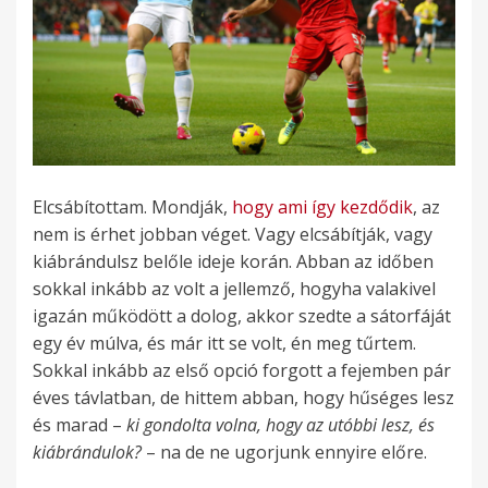
Elcsábítottam. Mondják,
hogy ami így kezdődik
, az
nem is érhet jobban véget. Vagy elcsábítják, vagy
kiábrándulsz belőle ideje korán. Abban az időben
sokkal inkább az volt a jellemző, hogyha valakivel
igazán működött a dolog, akkor szedte a sátorfáját
egy év múlva, és már itt se volt, én meg tűrtem.
Sokkal inkább az első opció forgott a fejemben pár
éves távlatban, de hittem abban, hogy hűséges lesz
és marad –
ki gondolta volna, hogy az utóbbi lesz, és
kiábrándulok?
– na de ne ugorjunk ennyire előre.