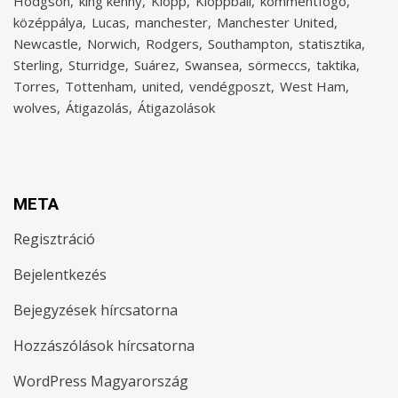
Hodgson
king kenny
Klopp
Kloppball
kommentfogó
középpálya
Lucas
manchester
Manchester United
Newcastle
Norwich
Rodgers
Southampton
statisztika
Sterling
Sturridge
Suárez
Swansea
sörmeccs
taktika
Torres
Tottenham
united
vendégposzt
West Ham
wolves
Átigazolás
Átigazolások
META
Regisztráció
Bejelentkezés
Bejegyzések hírcsatorna
Hozzászólások hírcsatorna
WordPress Magyarország