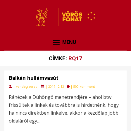
VÖRÖSFONAT
VÖRÖS FONAT
MENU
CÍMKE:
RQ17
Balkán hullámvasút
Posted
|
vendegszerzo
|
2017-12-12
|
500 komment
on
Ránézek a Dühöngő menetrendjére – ahol btw
frissültek a linkek és továbbra is hirdetnénk, hogy
ha nincs direktben linkelve, akkor a kezdőlap jobb
oldaláról egy…