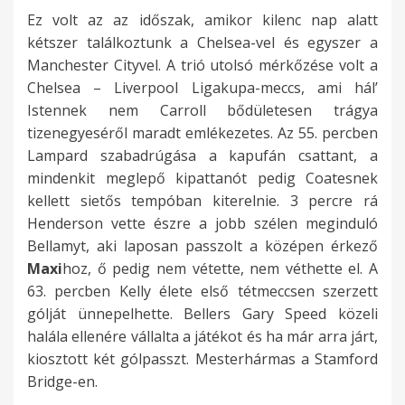
Ez volt az az időszak, amikor kilenc nap alatt
kétszer találkoztunk a Chelsea-vel és egyszer a
Manchester Cityvel. A trió utolsó mérkőzése volt a
Chelsea – Liverpool Ligakupa-meccs, ami hál’
Istennek nem Carroll bődületesen trágya
tizenegyeséről maradt emlékezetes. Az 55. percben
Lampard szabadrúgása a kapufán csattant, a
mindenkit meglepő kipattanót pedig Coatesnek
kellett sietős tempóban kiterelnie. 3 percre rá
Henderson vette észre a jobb szélen meginduló
Bellamyt, aki laposan passzolt a középen érkező
Maxi
hoz, ő pedig nem vétette, nem véthette el. A
63. percben Kelly élete első tétmeccsen szerzett
gólját ünnepelhette. Bellers Gary Speed közeli
halála ellenére vállalta a játékot és ha már arra járt,
kiosztott két gólpasszt. Mesterhármas a Stamford
Bridge-en.