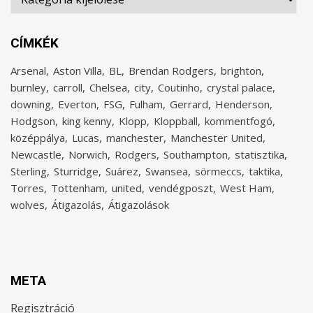
CÍMKÉK
Arsenal
Aston Villa
BL
Brendan Rodgers
brighton
burnley
carroll
Chelsea
city
Coutinho
crystal palace
downing
Everton
FSG
Fulham
Gerrard
Henderson
Hodgson
king kenny
Klopp
Kloppball
kommentfogó
középpálya
Lucas
manchester
Manchester United
Newcastle
Norwich
Rodgers
Southampton
statisztika
Sterling
Sturridge
Suárez
Swansea
sörmeccs
taktika
Torres
Tottenham
united
vendégposzt
West Ham
wolves
Átigazolás
Átigazolások
META
Regisztráció