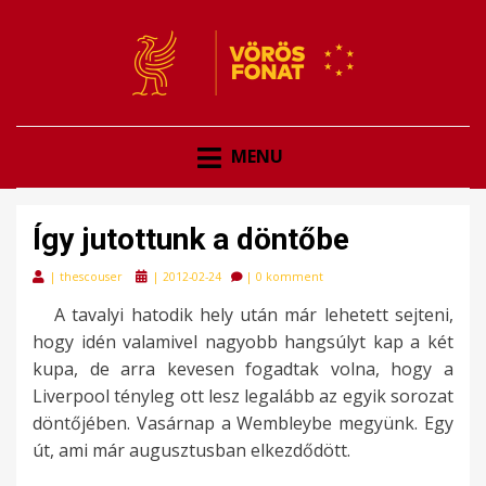
VÖRÖSFONAT
VÖRÖS FONAT
MENU
Így jutottunk a döntőbe
Posted
|
thescouser
|
2012-02-24
|
0 komment
on
A tavalyi hatodik hely után már lehetett sejteni,
hogy idén valamivel nagyobb hangsúlyt kap a két
kupa, de arra kevesen fogadtak volna, hogy a
Liverpool tényleg ott lesz legalább az egyik sorozat
döntőjében. Vasárnap a Wembleybe megyünk. Egy
út, ami már augusztusban elkezdődött.