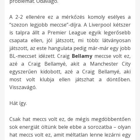
problémát. Odavágó.
A 2-2 ellenére ez a mérkőzés komoly esélyes a
“szezon legjobb meccse”-díjra. A Liverpool kétszer
is talpra állt a Premier League egyik legerősebb
csapata ellen, jól játszott, mi több: látványosan
játszott, az este hangulata pedig már-már egy jobb
BL-meccset idézett. Craig
Bellamy
meccse volt ez,
azé a Craig Bellamyé, akit a Manchester City
egyszerűen kidobott, azé a Craig Bellamyé, aki
most volt klubja ellen játszhat a döntőben.
Visszavágó.
Hát így.
Csak hat meccs volt ez, de mégis megdöbbentően
sok energiát öltünk bele ebbe a sorozatba – olyan
hat meccs volt ez, amit méltatlan lenne lezárni egy