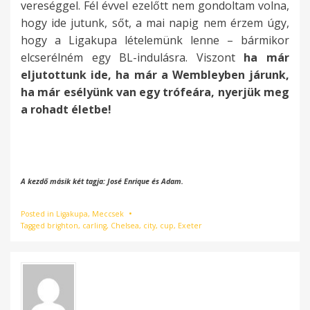
vereséggel. Fél évvel ezelőtt nem gondoltam volna,
hogy ide jutunk, sőt, a mai napig nem érzem úgy,
hogy a Ligakupa lételemünk lenne – bármikor
elcserélném egy BL-indulásra. Viszont
ha már
eljutottunk ide, ha már a Wembleyben járunk,
ha már esélyünk van egy trófeára, nyerjük meg
a rohadt életbe!
A kezdő másik két tagja: José Enrique és Adam.
Posted in
Ligakupa
,
Meccsek
Tagged
brighton
,
carling
,
Chelsea
,
city
,
cup
,
Exeter