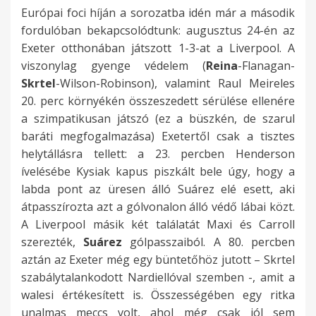
Európai foci híján a sorozatba idén már a második
fordulóban bekapcsolódtunk: augusztus 24-én az
Exeter otthonában játszott 1-3-at a Liverpool. A
viszonylag gyenge védelem (
Reina
-Flanagan-
Skrtel
-Wilson-Robinson), valamint Raul Meireles
20. perc környékén összeszedett sérülése ellenére
a szimpatikusan játszó (ez a büszkén, de szarul
baráti megfogalmazása) Exetertől csak a tisztes
helytállásra tellett: a 23. percben Henderson
ívelésébe Kysiak kapus piszkált bele úgy, hogy a
labda pont az üresen álló Suárez elé esett, aki
átpasszírozta azt a gólvonalon álló védő lábai közt.
A Liverpool másik két találatát Maxi és Carroll
szerezték,
Suárez
gólpasszaiból. A 80. percben
aztán az Exeter még egy büntetőhöz jutott – Skrtel
szabálytalankodott Nardiellóval szemben -, amit a
walesi értékesített is. Összességében egy ritka
unalmas meccs volt, ahol még csak jól sem