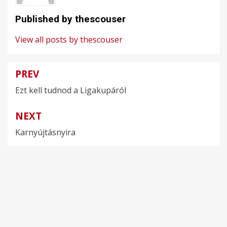
Published by
thescouser
View all posts by thescouser
PREV
Bejegyzés
Ezt kell tudnod a Ligakupáról
navigáció
NEXT
Karnyújtásnyira