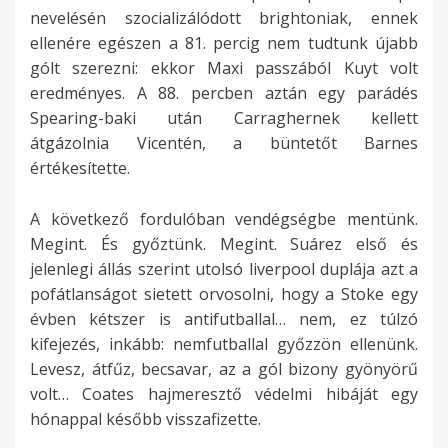
nevelésén szocializálódott brightoniak, ennek
ellenére egészen a 81. percig nem tudtunk újabb
gólt szerezni: ekkor Maxi passzából Kuyt volt
eredményes. A 88. percben aztán egy parádés
Spearing-baki után Carraghernek kellett
átgázolnia Vicentén, a büntetőt Barnes
értékesítette.
A következő fordulóban vendégségbe mentünk.
Megint. És győztünk. Megint. Suárez első és
jelenlegi állás szerint utolsó liverpool duplája azt a
pofátlanságot sietett orvosolni, hogy a Stoke egy
évben kétszer is antifutballal… nem, ez túlzó
kifejezés, inkább: nemfutballal győzzön ellenünk.
Levesz, átfűz, becsavar, az a gól bizony gyönyörű
volt… Coates hajmeresztő védelmi hibáját egy
hónappal később visszafizette.