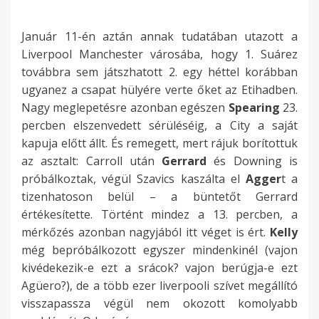
Január 11-én aztán annak tudatában utazott a
Liverpool Manchester városába, hogy 1. Suárez
továbbra sem játszhatott 2. egy héttel korábban
ugyanez a csapat hülyére verte őket az Etihadben.
Nagy meglepetésre azonban egészen
Spearing
23.
percben elszenvedett sérüléséig, a City a saját
kapuja előtt állt. És remegett, mert rájuk borítottuk
az asztalt: Carroll után
Gerrard
és Downing is
próbálkoztak, végül Szavics kaszálta el
Agger
t a
tizenhatoson belül – a büntetőt Gerrard
értékesítette. Történt mindez a 13. percben, a
mérkőzés azonban nagyjából itt véget is ért.
Kelly
még bepróbálkozott egyszer mindenkinél (vajon
kivédekezik-e ezt a srácok? vajon berúgja-e ezt
Agüero?), de a több ezer liverpooli szívet megállító
visszapassza végül nem okozott komolyabb