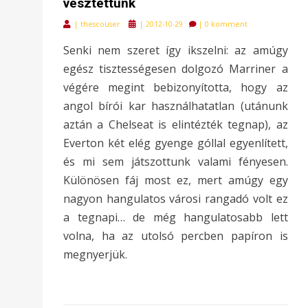
vesztettünk
Posted
|
thescouser
|
2012-10-29
|
0 komment
on
Senki nem szeret így ikszelni: az amúgy
egész tisztességesen dolgozó Marriner a
végére megint bebizonyította, hogy az
angol bírói kar használhatatlan (utánunk
aztán a Chelseat is elintézték tegnap), az
Everton két elég gyenge góllal egyenlített,
és mi sem játszottunk valami fényesen.
Különösen fáj most ez, mert amúgy egy
nagyon hangulatos városi rangadó volt ez
a tegnapi… de még hangulatosabb lett
volna, ha az utolsó percben papíron is
megnyerjük.