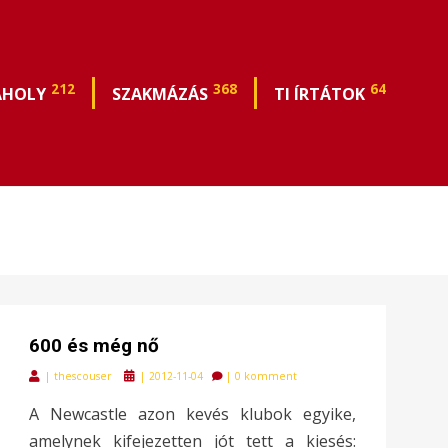
212
368
64
ÁHOLY
SZAKMÁZÁS
TI ÍRTÁTOK
600 és még nő
Posted
|
thescouser
|
2012-11-04
|
0 komment
on
A Newcastle azon kevés klubok egyike,
amelynek kifejezetten jót tett a kiesés: