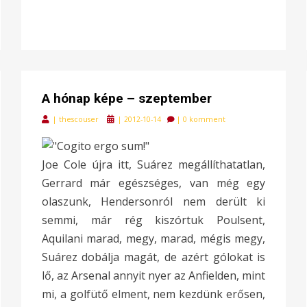
A hónap képe – szeptember
Posted
|
thescouser
|
2012-10-14
|
0 komment
on
Joe Cole újra itt, Suárez megállíthatatlan,
Gerrard már egészséges, van még egy
olaszunk, Hendersonról nem derült ki
semmi, már rég kiszórtuk Poulsent,
Aquilani marad, megy, marad, mégis megy,
Suárez dobálja magát, de azért gólokat is
lő, az Arsenal annyit nyer az Anfielden, mint
mi, a golfütő elment, nem kezdünk erősen,