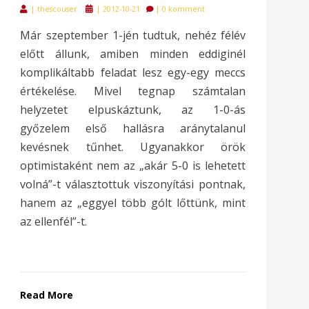
Posted
|
thescouser
|
2012-10-21
|
0 komment
on
Már szeptember 1-jén tudtuk, nehéz félév
előtt állunk, amiben minden eddiginél
komplikáltabb feladat lesz egy-egy meccs
értékelése. Mivel tegnap számtalan
helyzetet elpuskáztunk, az 1-0-ás
győzelem első hallásra aránytalanul
kevésnek tűnhet. Ugyanakkor örök
optimistaként nem az „akár 5-0 is lehetett
volná”-t választottuk viszonyítási pontnak,
hanem az „eggyel több gólt lőttünk, mint
az ellenfél”-t.
Read More