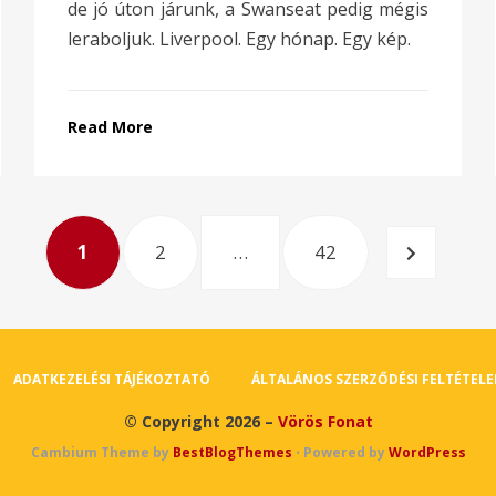
de jó úton járunk, a Swanseat pedig mégis
leraboljuk. Liverpool. Egy hónap. Egy kép.
Read More
PAGE
PAGE
PAGE
NEXT
1
2
…
42
PAGE
ADATKEZELÉSI TÁJÉKOZTATÓ
ÁLTALÁNOS SZERZŐDÉSI FELTÉTELE
© Copyright 2026 –
Vörös Fonat
Cambium Theme by
BestBlogThemes
⋅
Powered by
WordPress