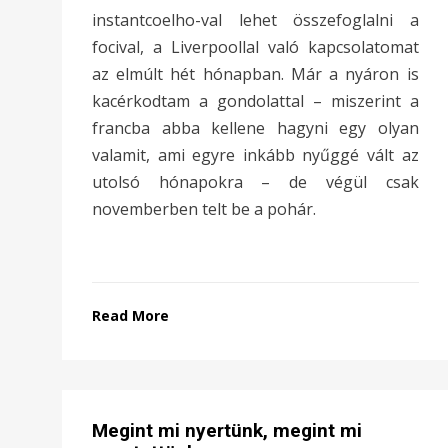
instantcoelho-val lehet összefoglalni a
focival, a Liverpoollal való kapcsolatomat
az elmúlt hét hónapban. Már a nyáron is
kacérkodtam a gondolattal – miszerint a
francba abba kellene hagyni egy olyan
valamit, ami egyre inkább nyűggé vált az
utolsó hónapokra – de végül csak
novemberben telt be a pohár.
Read More
Megint mi nyertünk, megint mi