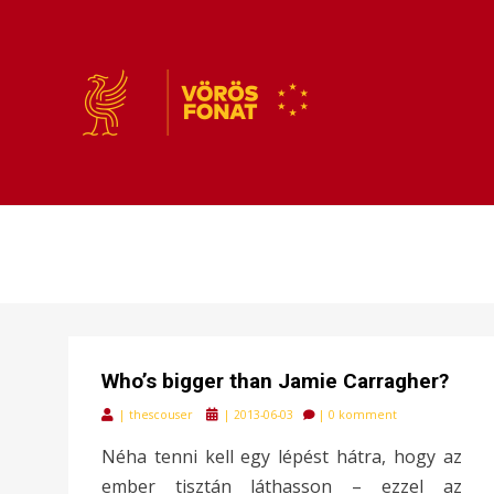
VÖRÖSFONAT
VÖRÖS FONAT
Who’s bigger than Jamie Carragher?
Posted
|
thescouser
|
2013-06-03
|
0 komment
on
Néha tenni kell egy lépést hátra, hogy az
ember tisztán láthasson – ezzel az