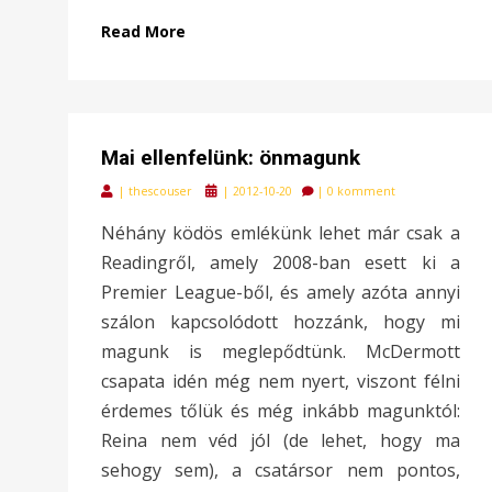
Read More
Mai ellenfelünk: önmagunk
Posted
|
thescouser
|
2012-10-20
|
0 komment
on
Néhány ködös emlékünk lehet már csak a
Readingről, amely 2008-ban esett ki a
Premier League-ből, és amely azóta annyi
szálon kapcsolódott hozzánk, hogy mi
magunk is meglepődtünk. McDermott
csapata idén még nem nyert, viszont félni
érdemes tőlük és még inkább magunktól:
Reina nem véd jól (de lehet, hogy ma
sehogy sem), a csatársor nem pontos,