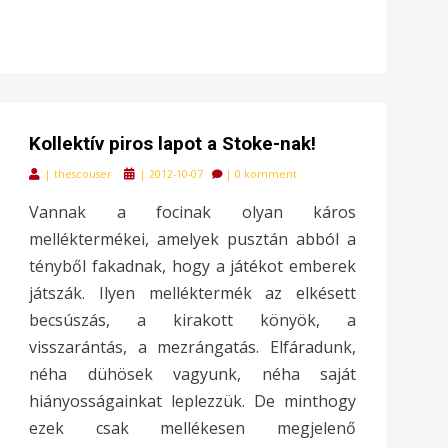
Kollektív piros lapot a Stoke-nak!
Posted
|
thescouser
|
2012-10-07
|
0 komment
on
Vannak a focinak olyan káros
melléktermékei, amelyek pusztán abból a
tényből fakadnak, hogy a játékot emberek
játszák. Ilyen melléktermék az elkésett
becsúszás, a kirakott könyök, a
visszarántás, a mezrángatás. Elfáradunk,
néha dühösek vagyunk, néha saját
hiányosságainkat leplezzük. De minthogy
ezek csak mellékesen megjelenő