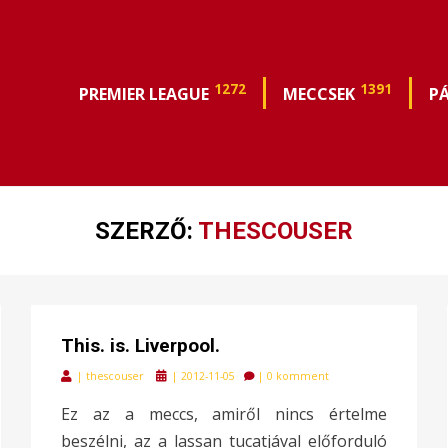
1272
1391
PREMIER LEAGUE
MECCSEK
P
SZERZŐ:
THESCOUSER
This. is. Liverpool.
Posted
|
thescouser
|
2012-11-05
|
0 komment
on
Ez az a meccs, amiről nincs értelme
beszélni, az a lassan tucatjával előforduló