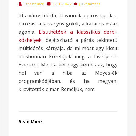
Posted
|
thescouser
|
2012-10-27
|
0 komment
on
Itt a városi derbi, itt vannak a piros lapok, a
bírózás, a látványos gólok, a katarzis és az
agónia.
Elsüthetőek a klasszikus derbi-
közhelyek
, bejátszható a párás tekintetű
múltidézés kártyája, de mi most egy kicsit
máshonnan közelítjük meg a Liverpool-
Evertont. Mert a két nagy kérdés az, hogy
hol van a hiba az Moyes-ék
programkódjában, és ha megvan,
kijavították-e már. Reméljük, nem.
Read More