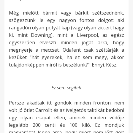
Még mielőtt bármit vagy bárkit szétszednénk,
szögezzünk le egy nagyon fontos dolgot: aki
rangadón olyan potyát kap (vagy olyan ziccert hagy
ki, mint Downing), mint a Liverpool, az egész
egyszerűen elveszti minden jogát arra, hogy
megnyerje a meccset. Odafent csak széttárják a
kezüket “hát gyerekek, ha ez sem megy, akkor
tulajdonképpen miről is beszélünk?”. Ennyi. Kész.
Ez sem segített
Persze akadtak itt gondok minden fronton: nem
volt jó ötlet Carrollt és az ívelgetős taktikát bedobni
egy olyan csapat ellen, aminek minden védője
legalább 200 centi és 100 kiló. Ez mondjuk
magyarázat lenne arra, hogy miért nem lőtt gólt