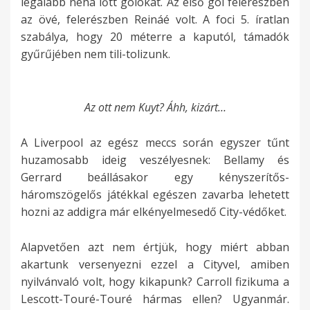
legalább néha lőtt gólokat. Az első gól felerészben
az övé, felerészben Reináé volt. A foci 5. íratlan
szabálya, hogy 20 méterre a kaputól, támadók
gyűrűjében nem tili-tolizunk.
Az ott nem Kuyt? Áhh, kizárt…
A Liverpool az egész meccs során egyszer tűnt
huzamosabb ideig veszélyesnek: Bellamy és
Gerrard beállásakor egy kényszerítős-
háromszögelős játékkal egészen zavarba lehetett
hozni az addigra már elkényelmesedő City-védőket.
Alapvetően azt nem értjük, hogy miért abban
akartunk versenyezni ezzel a Cityvel, amiben
nyilvánvaló volt, hogy kikapunk? Carroll fizikuma a
Lescott-Touré-Touré hármas ellen? Ugyanmár.