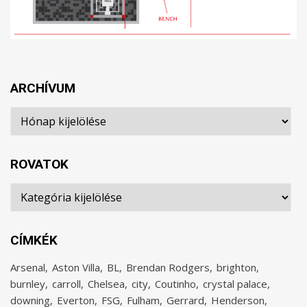
ARCHÍVUM
Archívum
ROVATOK
Rovatok
CÍMKÉK
Arsenal
Aston Villa
BL
Brendan Rodgers
brighton
burnley
carroll
Chelsea
city
Coutinho
crystal palace
downing
Everton
FSG
Fulham
Gerrard
Henderson