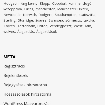
Hodgson
king kenny
Klopp
Kloppball
kommentfogó
középpálya
Lucas
manchester
Manchester United
Newcastle
Norwich
Rodgers
Southampton
statisztika
Sterling
Sturridge
Suárez
Swansea
sörmeccs
taktika
Torres
Tottenham
united
vendégposzt
West Ham
wolves
Átigazolás
Átigazolások
META
Regisztráció
Bejelentkezés
Bejegyzések hírcsatorna
Hozzászólások hírcsatorna
WordPress Magyarország