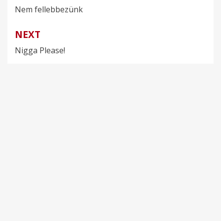
Nem fellebbezünk
navigáció
NEXT
Nigga Please!