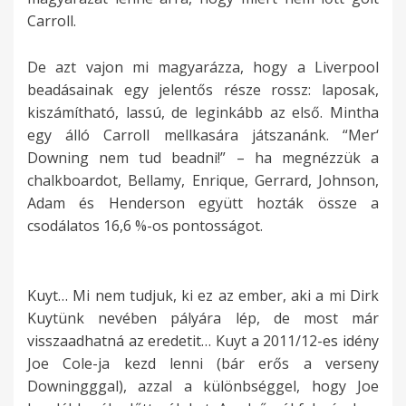
Carroll.
De azt vajon mi magyarázza, hogy a Liverpool
beadásainak egy jelentős része rossz: laposak,
kiszámítható, lassú, de leginkább az első. Mintha
egy álló Carroll mellkasára játszanánk. “Mer‘
Downing nem tud beadni!” – ha megnézzük a
chalkboardot, Bellamy, Enrique, Gerrard, Johnson,
Adam és Henderson együtt hozták össze a
csodálatos 16,6 %-os pontosságot.
Kuyt… Mi nem tudjuk, ki ez az ember, aki a mi Dirk
Kuytünk nevében pályára lép, de most már
visszaadhatná az eredetit… Kuyt a 2011/12-es idény
Joe Cole-ja kezd lenni (bár erős a verseny
Downingggal), azzal a különbséggel, hogy Joe