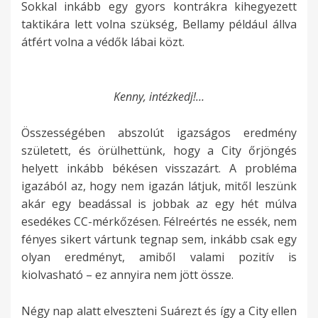
Sokkal inkább egy gyors kontrákra kihegyezett
taktikára lett volna szükség, Bellamy például állva
átfért volna a védők lábai közt.
Kenny, intézkedj!…
Összességében abszolút igazságos eredmény
született, és örülhettünk, hogy a City őrjöngés
helyett inkább békésen visszazárt. A probléma
igazából az, hogy nem igazán látjuk, mitől leszünk
akár egy beadással is jobbak az egy hét múlva
esedékes CC-mérkőzésen. Félreértés ne essék, nem
fényes sikert vártunk tegnap sem, inkább csak egy
olyan eredményt, amiből valami pozitív is
kiolvasható – ez annyira nem jött össze.
Négy nap alatt elveszteni Suárezt és így a City ellen