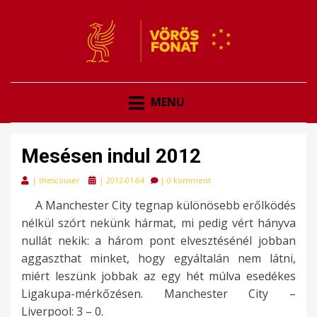
VÖRÖSFONAT
VÖRÖS FONAT
MENU
Mesésen indul 2012
Posted
|
thescouser
|
2012-01-04
|
0 komment
on
A Manchester City tegnap különösebb erőlködés
nélkül szórt nekünk hármat, mi pedig vért hányva
nullát nekik: a három pont elvesztésénél jobban
aggaszthat minket, hogy egyáltalán nem látni,
miért leszünk jobbak az egy hét múlva esedékes
Ligakupa-mérkőzésen. Manchester City –
Liverpool: 3 – 0.