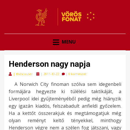
VÖRÖSFONAT
VÖRÖS FONAT
MENU
Henderson nagy napja
Posted
|
thescouser
|
2011-10-22
|
0 komment
on
A Norwich City finoman szólva sem idegenbeli
formájára hegyezte ki túlélési taktikáját, a
Liverpool idei gyűjteményéből pedig még hiányzik
egy igazán kiadós, felszabadult anfieldi győzelem.
Ha a kettőt összerakjuk és megtámogatjuk még
olyan reményt keltő tényekkel, minthogy
Henderson végre nem a szélen fog játszani, vagy