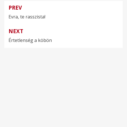
PREV
Bejegyzés
Evra, te rasszista!
navigáció
NEXT
Értetlenség a köbön