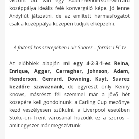
viszont ott van egy Adam-Henderson-Gerrard
középpálya ideális felé konvergáló képe. Jó lenne
Andyfiút játszatni, de az említett hármasfogatot
csak a középpálya közepén tudjuk elképzelni.
A faltörő kos szerepében Luis Suarez – forrás: LFC.tv
Az előbbiek alapján
mi egy 4-2-3-1-es
Reina,
Enrique, Agger, Carragher, Johnson, Adam,
Henderson, Gerrard, Downing, Kuyt, Suarez
kezdőre szavaznánk
, de egyrészt only Kenny
knows, másrészt fél szemmel már a jövő hét
közepére kell gondolnunk: a Carling Cup mezőnye
kezd veszélyesen szűkülni, a Liverpool esetében
Stoke-on-Trent városánál húzódik ez a szoros –
amit egyszer már megszívtunk.