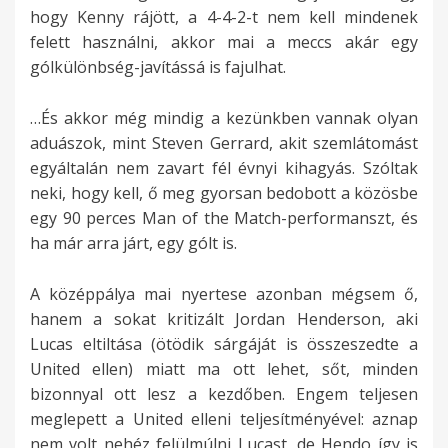
hogy Kenny rájött, a 4-4-2-t nem kell mindenek
felett használni, akkor mai a meccs akár egy
gólkülönbség-javítássá is fajulhat.
…És akkor még mindig a kezünkben vannak olyan
aduászok, mint Steven Gerrard, akit szemlátomást
egyáltalán nem zavart fél évnyi kihagyás. Szóltak
neki, hogy kell, ő meg gyorsan bedobott a közösbe
egy 90 perces Man of the Match-performanszt, és
ha már arra járt, egy gólt is.
A középpálya mai nyertese azonban mégsem ő,
hanem a sokat kritizált Jordan Henderson, aki
Lucas eltiltása (ötödik sárgáját is összeszedte a
United ellen) miatt ma ott lehet, sőt, minden
bizonnyal ott lesz a kezdőben. Engem teljesen
meglepett a United elleni teljesítményével: aznap
nem volt nehéz felülmúlni Lucast, de Hendo így is