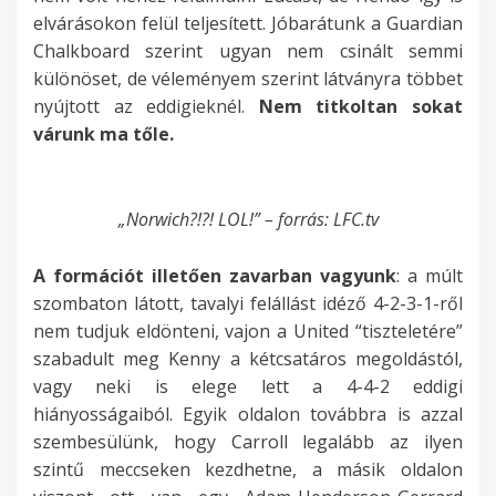
elvárásokon felül teljesített. Jóbarátunk a Guardian
Chalkboard szerint ugyan nem csinált semmi
különöset, de véleményem szerint látványra többet
nyújtott az eddigieknél.
Nem titkoltan sokat
várunk ma tőle.
„Norwich?!?! LOL!” – forrás: LFC.tv
A formációt illetően zavarban vagyunk
: a múlt
szombaton látott, tavalyi felállást idéző 4-2-3-1-ről
nem tudjuk eldönteni, vajon a United “tiszteletére”
szabadult meg Kenny a kétcsatáros megoldástól,
vagy neki is elege lett a 4-4-2 eddigi
hiányosságaiból. Egyik oldalon továbbra is azzal
szembesülünk, hogy Carroll legalább az ilyen
szintű meccseken kezdhetne, a másik oldalon