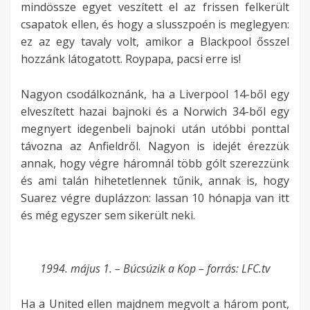
mindössze egyet veszített el az frissen felkerült
csapatok ellen, és hogy a slusszpoén is meglegyen:
ez az egy tavaly volt, amikor a Blackpool ősszel
hozzánk látogatott. Roypapa, pacsi erre is!
Nagyon csodálkoznánk, ha a Liverpool 14-ből egy
elveszített hazai bajnoki és a Norwich 34-ből egy
megnyert idegenbeli bajnoki után utóbbi ponttal
távozna az Anfieldről. Nagyon is idejét érezzük
annak, hogy végre háromnál több gólt szerezzünk
és ami talán hihetetlennek tűnik, annak is, hogy
Suarez végre duplázzon: lassan 10 hónapja van itt
és még egyszer sem sikerült neki.
1994. május 1. – Búcsúzik a Kop – forrás: LFC.tv
Ha a United ellen majdnem megvolt a három pont,