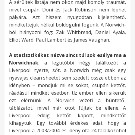
A sérültek listája nem okoz majd komoly traumát,
mivel csupán Doni és Jack Robinson nem léphet
pályára. Azt hiszem nyugodtan kijelenthető,
mindkettejük nélkül boldogulni fogunk. A Norwich-
ból hiányozni fog: Zak Whitbread, Daniel Ayala,
Elliot Ward, Paul Lambert és James Vaughan.
A statisztikákat nézve sincs túl sok esélye ma a
Norwichnak
: a legutóbbi négy találkozót a
Liverpool nyerte, sőt, a Norwich még csak egy
nyavajás clean sheetet sem szedett össze ebben az
idényben – mondjuk mi se sokat, csupán kettőt,
ráadásul mindkét esetben tíz ember ellen sikerült
ezt elérnünk. A Norwich vezeti a büntető-
táblázatot, mivel már ötöt fújtak be ellene. A
Liverpool eddig kettőt kapott, mindkettőt
kihagytuk. Egy további érdekes adat, hogy a
Liverpool a 2003/2004-es idény óta 24 találkozóból