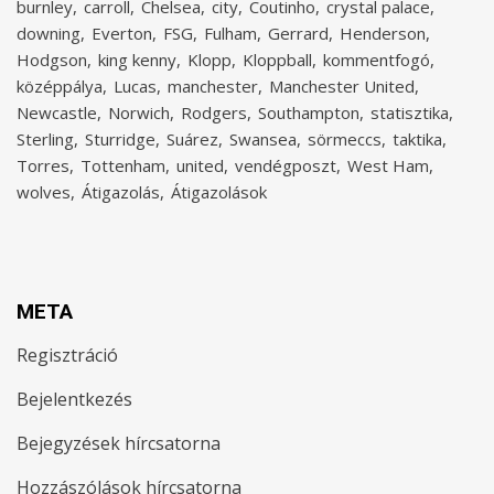
burnley
carroll
Chelsea
city
Coutinho
crystal palace
downing
Everton
FSG
Fulham
Gerrard
Henderson
Hodgson
king kenny
Klopp
Kloppball
kommentfogó
középpálya
Lucas
manchester
Manchester United
Newcastle
Norwich
Rodgers
Southampton
statisztika
Sterling
Sturridge
Suárez
Swansea
sörmeccs
taktika
Torres
Tottenham
united
vendégposzt
West Ham
wolves
Átigazolás
Átigazolások
META
Regisztráció
Bejelentkezés
Bejegyzések hírcsatorna
Hozzászólások hírcsatorna