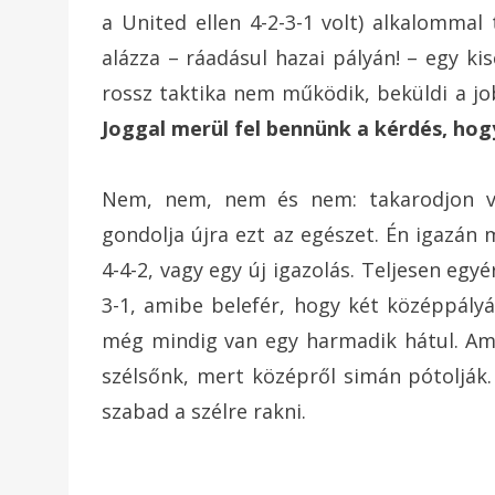
a United ellen 4-2-3-1 volt) alkalommal
alázza – ráadásul hazai pályán! – egy k
rossz taktika nem működik, beküldi a jo
Joggal merül fel bennünk a kérdés, hogy
Nem, nem, nem és nem: takarodjon vi
gondolja újra ezt az egészet. Én igazá
4-4-2, vagy egy új igazolás. Teljesen egy
3-1, amibe belefér, hogy két középpályá
még mindig van egy harmadik hátul. Ami
szélsőnk, mert középről simán pótolják
szabad a szélre rakni.