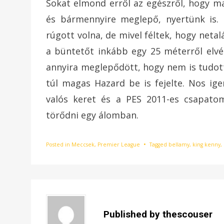
Sokat elmond erről az egészről, hogy m
és bármennyire meglepő, nyertünk is. 
rúgott volna, de mivel féltek, hogy netal
a büntetőt inkább egy 25 méterről elvé
annyira meglepődött, hogy nem is tudott
túl magas Hazard be is fejelte. Nos ig
valós keret és a PES 2011-es csapato
törődni egy álomban.
Posted in
Meccsek
,
Premier League
Tagged
bellamy
,
king kenny
,
Published by
thescouser