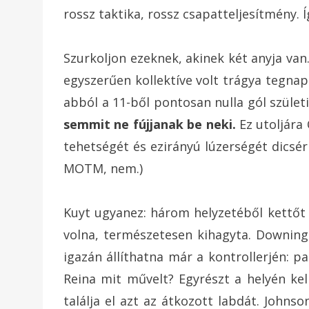
rossz taktika, rossz csapatteljesítmény. Í
Szurkoljon ezeknek, akinek két anyja va
egyszerűen kollektíve volt trágya tegnap
abból a 11-ből pontosan nulla gól születi
semmit ne fújjanak be neki.
Ez utoljára 
tehetségét és ezirányú lúzerségét dicsér
MOTM, nem.)
Kuyt ugyanez: három helyzetéből kettőt b
volna, természetesen kihagyta. Downing
igazán állíthatna már a kontrollerjén: pa
Reina mit művelt? Egyrészt a helyén ke
találja el azt az átkozott labdát. Johnso