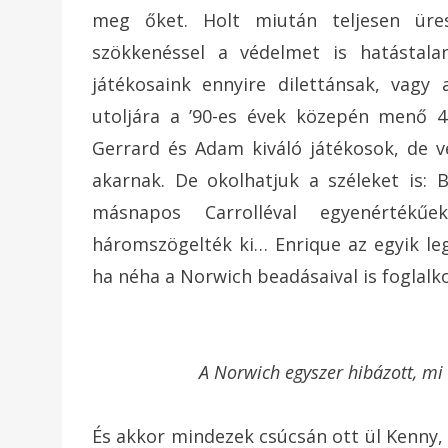
meg őket. Holt miután teljesen üre
szökkenéssel a védelmet is hatástala
játékosaink ennyire dilettánsak, vagy
utoljára a ’90-es évek közepén menő 4-
Gerrard és Adam kiváló játékosok, de 
akarnak. De okolhatjuk a széleket is: B
másnapos Carrolléval egyenérték
háromszögelték ki… Enrique az egyik le
ha néha a Norwich beadásaival is foglalko
A Norwich egyszer hibázott, mi 
És akkor mindezek csúcsán ott ül Kenny,