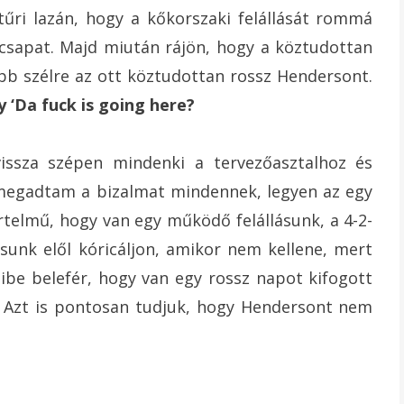
 tűri lazán, hogy a kőkorszaki felállását rommá
iscsapat. Majd miután rájön, hogy a köztudottan
bb szélre az ott köztudottan rossz Hendersont.
 ‘Da fuck is going here?
ssza szépen mindenki a tervezőasztalhoz és
n megadtam a bizalmat mindennek, legyen az egy
értelmű, hogy van egy működő felállásunk, a 4-2-
sunk elől kóricáljon, amikor nem kellene, mert
be belefér, hogy van egy rossz napot kifogott
. Azt is pontosan tudjuk, hogy Hendersont nem