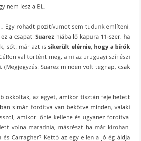
gy nem lesz a BL.
n… Egy rohadt pozitívumot sem tudunk említeni,
 ez a csapat.
Suarez
hiába lő kapura 11-szer, ha
k, sőt, már azt is
sikerült elérnie, hogy a bírók
CéRonival történt meg, ami az uruguayi színészi
i. (Megjegyzés: Suarez minden volt tegnap, csak
lokkoltak, az egyet, amikor tisztán fejelhetett
ban simán fordítva van bekötve minden, valaki
sszol, amikor lőnie kellene és ugyanez fordítva.
llett volna maradnia, másrészt ha már kirohan,
n és Carragher? Kettő az egy ellen a jó ég áldja