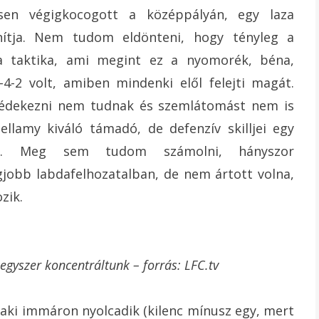
sen végigkocogott a középpályán, egy laza
nítja. Nem tudom eldönteni, hogy tényleg a
 a taktika, ami megint ez a nyomorék, béna,
4-2 volt, amiben mindenki elől felejti magát.
védekezni nem tudnak és szemlátomást nem is
ellamy kiváló támadó, de defenzív skilljei egy
űek. Meg sem tudom számolni, hányszor
gjobb labdafelhozatalban, de nem ártott volna,
zik.
egyszer koncentráltunk – forrás: LFC.tv
 aki immáron nyolcadik (kilenc mínusz egy, mert