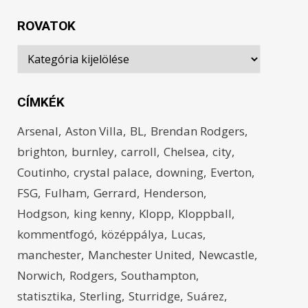
ROVATOK
Rovatok
CÍMKÉK
Arsenal
Aston Villa
BL
Brendan Rodgers
brighton
burnley
carroll
Chelsea
city
Coutinho
crystal palace
downing
Everton
FSG
Fulham
Gerrard
Henderson
Hodgson
king kenny
Klopp
Kloppball
kommentfogó
középpálya
Lucas
manchester
Manchester United
Newcastle
Norwich
Rodgers
Southampton
statisztika
Sterling
Sturridge
Suárez