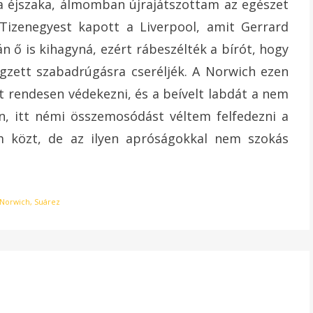
a éjszaka, álmomban újrajátszottam az egészet
Tizenegyest kapott a Liverpool, amit Gerrard
án ő is kihagyná, ezért rábeszélték a bírót, hogy
gzett szabadrúgásra cseréljék. A Norwich ezen
 rendesen védekezni, és a beívelt labdát a nem
en, itt némi összemosódást véltem felfedezni a
m közt, de az ilyen apróságokkal nem szokás
Norwich
,
Suárez