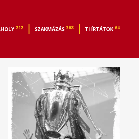
212
368
64
ÁHOLY
SZAKMÁZÁS
TI ÍRTÁTOK