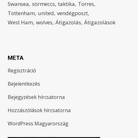
Swansea
sörmeccs
taktika
Torres
Tottenham
united
vendégposzt
West Ham
wolves
Átigazolás
Átigazolások
META
Regisztráció
Bejelentkezés
Bejegyzések hírcsatorna
Hozzászólások hírcsatorna
WordPress Magyarország