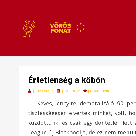
VÖRÖSFONAT
VÖRÖS FONAT
Értetlenség a köbön
Posted
|
thescouser
|
2011-10-23
|
0 komment
on
Kevés, ennyire demoralizáló 90 per
tisztességesen elvertek minket, volt, h
küzdöttünk, és csak egy döntetlen lett 
League új Blackpoolja, de ez nem menti f