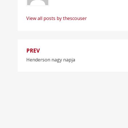
View all posts by thescouser
PREV
Bejegyzés
Henderson nagy napja
navigáció