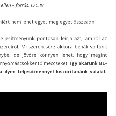
ellen – forrás: LFC.tv
miért nem lehet egyet meg egyet összeadni.
eljesítményünk pontosan leírja azt, amiről az
úzereiről. Mi szerencsére akkora bénák voltunk
énybe, de jövőre könnyen lehet, hogy megint
vérnyomáscsökkentő meccseket.
Így akarunk BL-
ilyen teljesítménnyel kiszorítanánk valakit
.