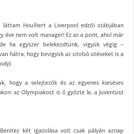
 láttam Houlliert a Liverpool edzői stábjában
egy éve nem volt manager! Ez az a pont, ahol már
 de ha egyszer belekezdtünk, vigyük végig –
van hátra, hogy bevigyük az utolsó ütéseket is a
ody).
juk, hogy a selejtezők és az egyenes kieséses
kon: az Olympiakost is ő győzte le, a Juventust
Benitez két igazolása volt csak pályán aznap