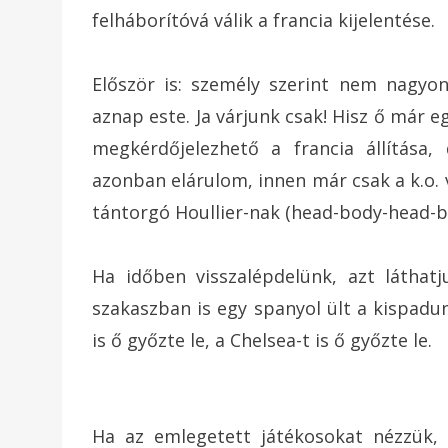
felháborítóvá válik a francia kijelentése.
Először is: személy szerint nem nagyon
aznap este. Ja várjunk csak! Hisz ő már 
megkérdőjelezhető a francia állítása,
azonban elárulom, innen már csak a k.o. 
tántorgó Houllier-nak (head-body-head-b
Ha időben visszalépdelünk, azt láthat
szakaszban is egy spanyol ült a kispadun
is ő győzte le, a Chelsea-t is ő győzte le.
Ha az emlegetett játékosokat nézzük, 