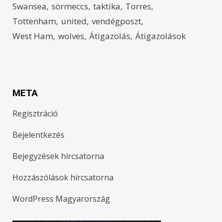
Swansea
sörmeccs
taktika
Torres
Tottenham
united
vendégposzt
West Ham
wolves
Átigazolás
Átigazolások
META
Regisztráció
Bejelentkezés
Bejegyzések hírcsatorna
Hozzászólások hírcsatorna
WordPress Magyarország