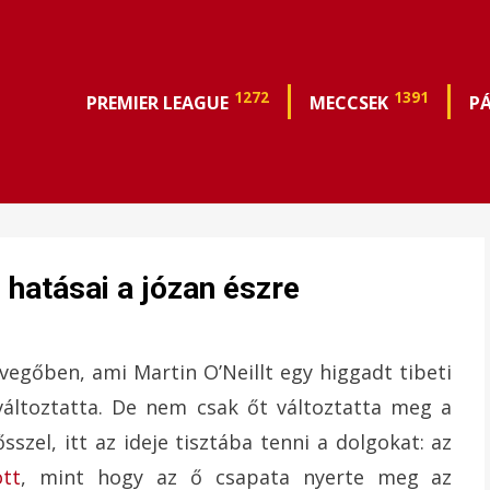
1272
1391
PREMIER LEAGUE
MECCSEK
P
hatásai a józan észre
egőben, ami Martin O’Neillt egy higgadt tibeti
változtatta. De nem csak őt változtatta meg a
sszel, itt az ideje tisztába tenni a dolgokat: az
ott
, mint hogy az ő csapata nyerte meg az