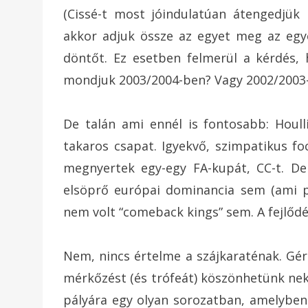
(Cissé-t most jóindulatúan átengedjük 
akkor adjuk össze az egyet meg az egye
döntőt. Ez esetben felmerül a kérdés, 
mondjuk 2003/2004-ben? Vagy 2002/2003
De talán ami ennél is fontosabb: Houll
takaros csapat. Igyekvő, szimpatikus fo
megnyertek egy-egy FA-kupát, CC-t. D
elsöprő európai dominancia sem (ami p
nem volt “comeback kings” sem. A fejlődés
Nem, nincs értelme a szájkaraténak. Géra
mérkőzést (és trófeát) köszönhetünk nek
pályára egy olyan sorozatban, amelyben