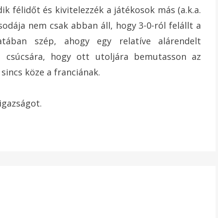
 félidőt és kivitelezzék a játékosok más (a.k.a.
sodája nem csak abban áll, hogy 3-0-ról felállt a
tában szép, ahogy egy relatíve alárendelt
a csúcsára, hogy ott utoljára bemutasson az
sincs köze a franciának.
igazságot.