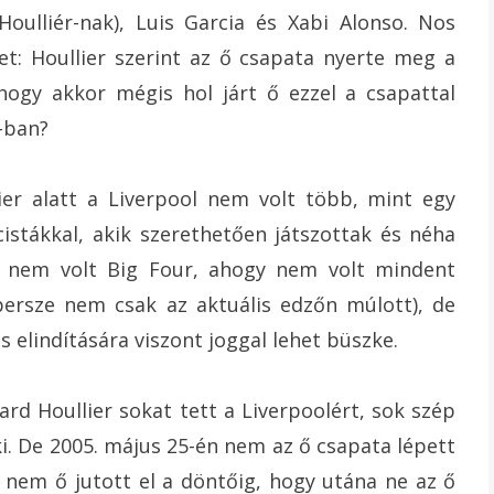
Houlliér-nak), Luis Garcia és Xabi Alonso. Nos
t: Houllier szerint az ő csapata nyerte meg a
hogy akkor mégis hol járt ő ezzel a csapattal
-ban?
ier alatt a Liverpool nem volt több, mint egy
cistákkal, akik szerethetően játszottak és néha
e nem volt Big Four, ahogy nem volt mindent
ersze nem csak az aktuális edzőn múlott), de
 elindítására viszont joggal lehet büszke.
rd Houllier sokat tett a Liverpoolért, sok szép
i. De 2005. május 25-én nem az ő csapata lépett
 nem ő jutott el a döntőig, hogy utána ne az ő