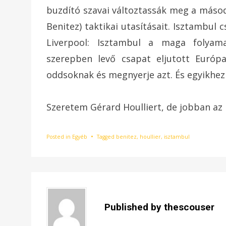
buzdító szavai változtassák meg a második
Benitez) taktikai utasításait. Isztambul c
Liverpool: Isztambul a maga folyama
szerepben levő csapat eljutott Európ
oddsoknak és megnyerje azt. És egyikhez 
Szeretem Gérard Houlliert, de jobban az 
Posted in
Egyéb
Tagged
benitez
,
houllier
,
isztambul
Published by
thescouser