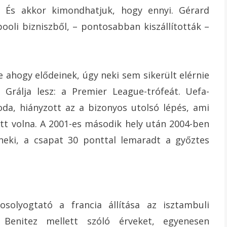
. És akkor kimondhatjuk, hogy ennyi. Gérard
rpooli bizniszből, – pontosabban kiszállították –
e ahogy elődeinek, úgy neki sem sikerült elérnie
 Grálja lesz: a Premier League-trófeát. Uefa-
oda, hiányzott az a bizonyos utolsó lépés, ami
tt volna. A 2001-es második hely után 2004-ben
 neki, a csapat 30 ponttal lemaradt a győztes
lyogtató a francia állítása az isztambuli
 Benitez mellett szóló érveket, egyenesen