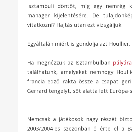
isztambuli döntőt, míg egy nemrég k
manager kijelentésére. De tulajdonk
vitatkozni? Hajtás után ezt vizsgáljuk.
Egyáltalán miért is gondolja azt Houllier
Ha megnézzük az Isztambulban
pályára
találhatunk, amelyeket nemhogy Houlli
francia edző rakta össze a csapat ger
Gerrard tengelyt, sőt alatta lett Európa-
Nemcsak a játékosok nagy részét bizto
2003/2004-es szezonban ő érte el a Ba