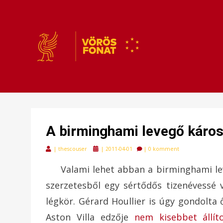
VÖRÖSFONAT
VÖRÖS FONAT
A birminghami levegő káros 
Posted
|
thescouser
|
2011-04-01
|
0 komment
on
Valami lehet abban a birminghami lev
szerzetesből egy sértődős tizenévessé 
légkör. Gérard Houllier is úgy gondolta ő
Aston Villa edzője
nem kisebbet állít