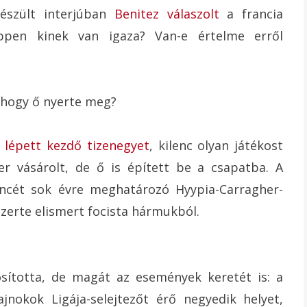
észült interjúban
Benitez válaszolt
a francia
éppen kinek van igaza? Van-e értelme erről
, hogy ő nyerte meg?
 lépett kezdő tizenegyet
, kilenc olyan játékost
er vásárolt, de ő is épített be a csapatba. A
incét sok évre meghatározó Hyypia-Carragher-
szerte elismert focista hármukból.
sította, de magát az események keretét is: a
jnokok Ligája-selejtezőt érő negyedik helyet,