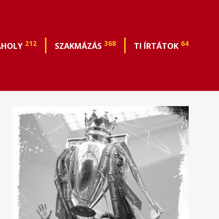
212
368
64
ÁHOLY
SZAKMÁZÁS
TI ÍRTÁTOK