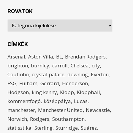
ROVATOK
Rovatok
CÍMKÉK
Arsenal
Aston Villa
BL
Brendan Rodgers
brighton
burnley
carroll
Chelsea
city
Coutinho
crystal palace
downing
Everton
FSG
Fulham
Gerrard
Henderson
Hodgson
king kenny
Klopp
Kloppball
kommentfogó
középpálya
Lucas
manchester
Manchester United
Newcastle
Norwich
Rodgers
Southampton
statisztika
Sterling
Sturridge
Suárez