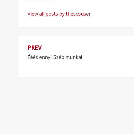
View all posts by thescouser
PREV
Bejegyzés
Ééés ennyi! Szép munka!
navigáció