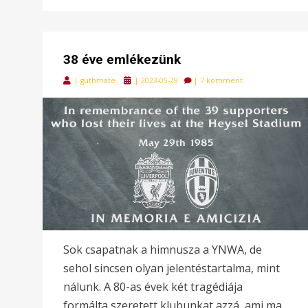
38 éve emlékezünk
Posted
|
guthmate
|
2023-05-29
|
7 komment
on
Sok csapatnak a himnusza a YNWA, de
sehol sincsen olyan jelentéstartalma, mint
nálunk. A 80-as évek két tragédiája
formálta szeretett klubunkat azzá, ami ma.