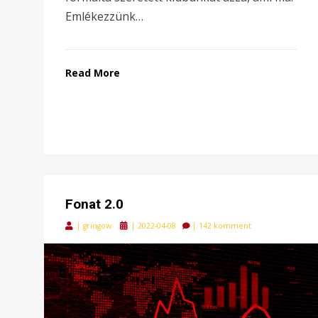
Emlékezzünk…
Read More
Fonat 2.0
Posted
|
gringow
|
2022-04-08
|
142 komment
on