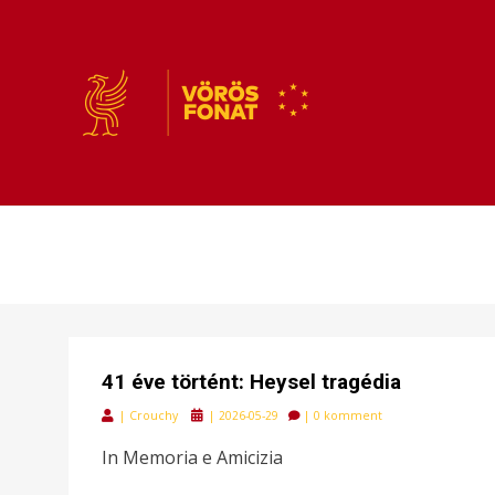
VÖRÖSFONAT
VÖRÖS FONAT
41 éve történt: Heysel tragédia
Posted
|
Crouchy
|
2026-05-29
|
0 komment
on
In Memoria e Amicizia