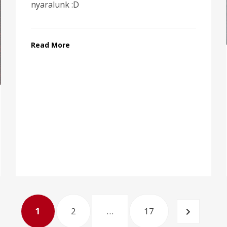
nyaralunk :D
Read More
PAGE
PAGE
PAGE
NEXT
1
2
…
17
PAGE