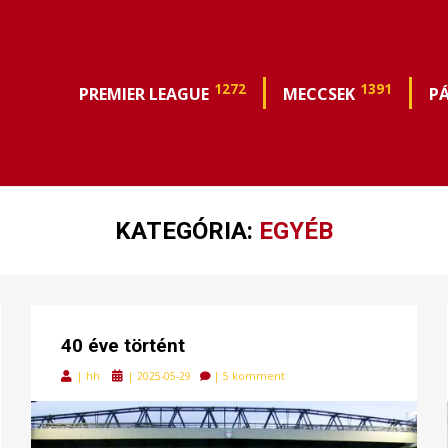
1272
1391
PREMIER LEAGUE
MECCSEK
P
KATEGÓRIA:
EGYÉB
40 éve történt
Posted
|
hh
|
2025-05-29
|
5 komment
on