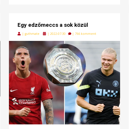
Egy edzőmeccs a sok közül
Posted
|
guthmate
|
2022-07-30
|
766 komment
on