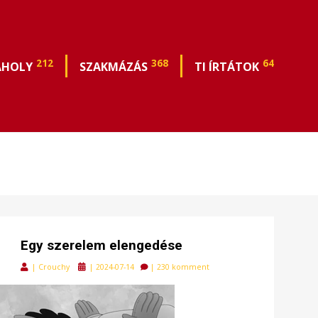
212
368
64
ÁHOLY
SZAKMÁZÁS
TI ÍRTÁTOK
Egy szerelem elengedése
Posted
|
Crouchy
|
2024-07-14
|
230 komment
on