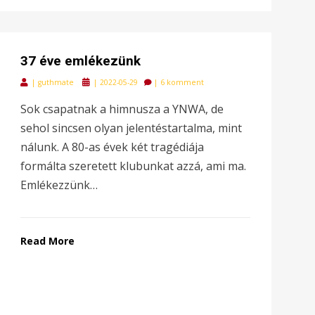
37 éve emlékezünk
Posted
|
guthmate
|
2022-05-29
|
6 komment
on
Sok csapatnak a himnusza a YNWA, de
sehol sincsen olyan jelentéstartalma, mint
nálunk. A 80-as évek két tragédiája
formálta szeretett klubunkat azzá, ami ma.
Emlékezzünk…
Read More