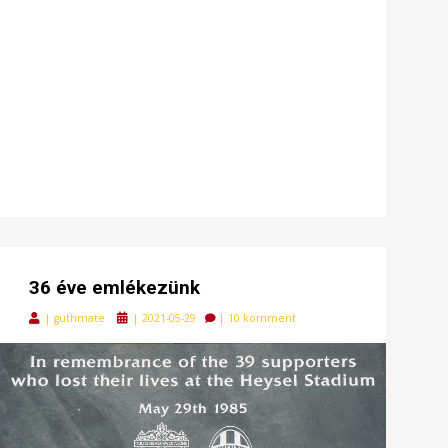
36 éve emlékezünk
Posted
|
guthmate
|
2021-05-29
|
10 komment
on