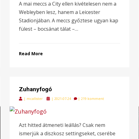
A mai meccs a City ellen kivételesen nem a
Webleyben lesz, hanem a Leicester
Stadionjában. A meccs győztese ugyan kap
fülest – bocsánat tálat –…
Read More
Zuhanyfogó
Posted
|
mcallister
|
2021-07-24
|
219 komment
on
Azt hitted átmeneti leállás? Csak nem
ismerjük a diszkosz settingseket, cserébe