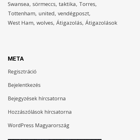
Swansea
sörmeccs
taktika
Torres
Tottenham
united
vendégposzt
West Ham
wolves
Átigazolás
Átigazolások
META
Regisztráció
Bejelentkezés
Bejegyzések hírcsatorna
Hozzászólások hírcsatorna
WordPress Magyarország