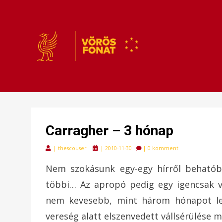
VÖRÖSFONAT
VÖRÖS FONAT
Carragher – 3 hónap
Posted
|
thescouser
|
2010-11-30
|
0 komment
on
Nem szokásunk egy-egy hírről beható
többi… Az apropó pedig egy igencsak vé
nem kevesebb, mint három hónapot les
vereség alatt elszenvedett vállsérülése m