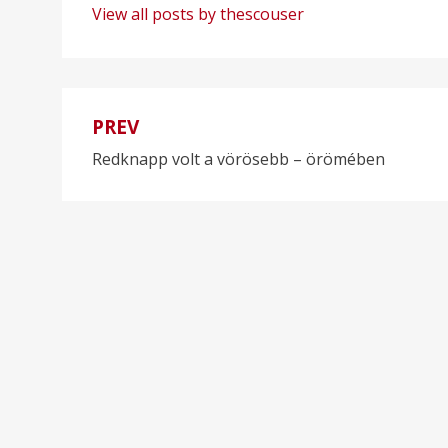
View all posts by thescouser
PREV
Bejegyzés
Redknapp volt a vörösebb – örömében
navigáció