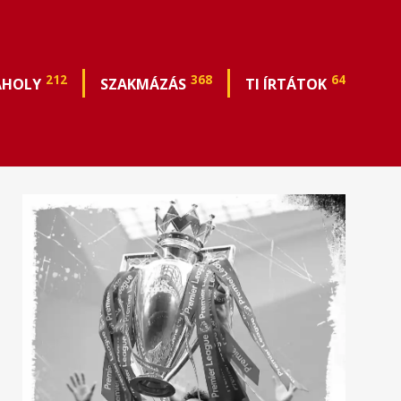
212
368
64
ÁHOLY
SZAKMÁZÁS
TI ÍRTÁTOK