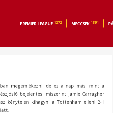
1272
1391
PREMIER LEAGUE
MECCSEK
P
bban megemlékezni, de ez a nap más, mint a
szjósló bejelentés, miszerint Jamie Carragher
z kénytelen kihagyni a Tottenham elleni 2-1
iatt.