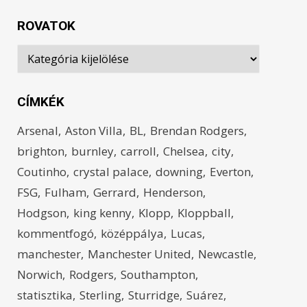
ROVATOK
Rovatok
CÍMKÉK
Arsenal
Aston Villa
BL
Brendan Rodgers
brighton
burnley
carroll
Chelsea
city
Coutinho
crystal palace
downing
Everton
FSG
Fulham
Gerrard
Henderson
Hodgson
king kenny
Klopp
Kloppball
kommentfogó
középpálya
Lucas
manchester
Manchester United
Newcastle
Norwich
Rodgers
Southampton
statisztika
Sterling
Sturridge
Suárez