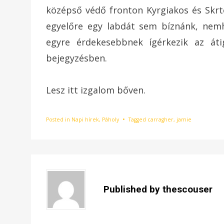
középső védő fronton Kyrgiakos és Skrte
egyelőre egy labdát sem bíznánk, nemh
egyre érdekesebbnek ígérkezik az áti
bejegyzésben.
Lesz itt izgalom bőven.
Posted in
Napi hírek
,
Páholy
Tagged
carragher
,
jamie
Published by
thescouser