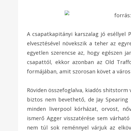
A csapatkapitányi karszalag jó eséllyel 
elvesztésével növekszik a teher az egyr
egyetlen szerencse az, hogy egészen j
csapattól, ekkor azonban az Old Traff
formájában, amit szorosan követ a városi
Röviden összefoglalva, kiadós shitstorm
biztos nem bevethető, de Jay Spearing i
minden liverpool kórházat, orvost, nő
ismerő Agger visszatérése sem várható 
nem túl sok reménnyel várjuk az elköv