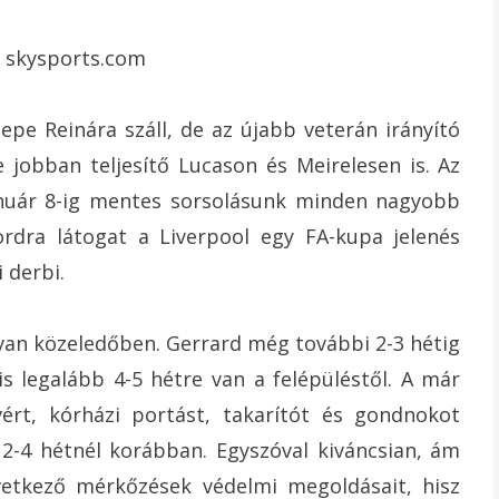
Pepe Reinára száll, de az újabb veterán irányító
e jobban teljesítő Lucason és Meirelesen is. Az
anuár 8-ig mentes sorsolásunk minden nagyobb
ordra látogat a Liverpool egy FA-kupa jelenés
 derbi.
 van közeledőben. Gerrard még további 2-3 hétig
s legalább 4-5 hétre van a felépüléstől. A már
vért, kórházi portást, takarítót és gondnokot
2-4 hétnél korábban. Egyszóval kiváncsian, ám
etkező mérkőzések védelmi megoldásait, hisz