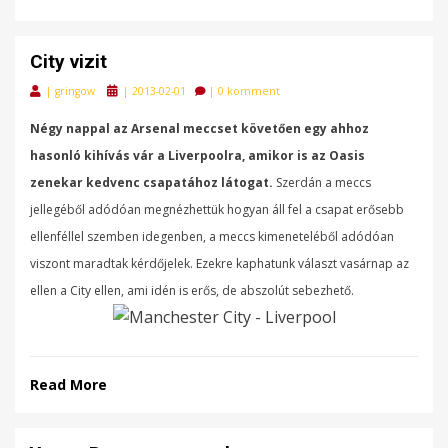
City vizit
Posted
|
gringow
|
2013-02-01
|
0 komment
on
N
égy nappal az Arsenal meccset követően egy ahhoz
hasonló kihívás vár a Liverpoolra, amikor is az Oasis
zenekar kedvenc csapatához látogat.
Szerdán a meccs
jellegéből adódóan megnézhettük hogyan áll fel a csapat erősebb
ellenféllel szemben idegenben, a meccs kimeneteléből adódóan
viszont maradtak kérdőjelek. Ezekre kaphatunk választ vasárnap az
ellen a City ellen, ami idén is erős, de abszolút sebezhető.
Read More