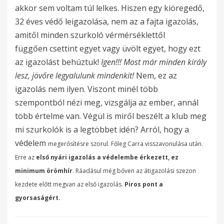
akkor sem voltam túl lelkes. Hiszen egy kiöregedő,
32 éves védő leigazolása, nem az a fajta igazolás,
amitől minden szurkoló vérmérséklettől
függően csettint egyet vagy üvölt egyet, hogy ezt
az igazolást behúztuk!
Igen!!! Most már minden király
lesz, jövőre legyalulunk mindenkit!
Nem, ez az
igazolás nem ilyen. Viszont minél több
szempontból nézi meg, vizsgálja az ember, annál
több értelme van. Végül is miről beszélt a klub meg
mi szurkolók is a legtöbbet idén? Arról, hogy a
védelem
megerősítésre szorul. Főleg
Carra visszavonulása után.
Erre az
első nyári igazolás a védelembe érkezett, ez
minimum örömhír
. Ráadásul még bőven az átigazolási szezon
kezdete előtt megvan az első igazolás.
Piros pont a
gyorsaságért.