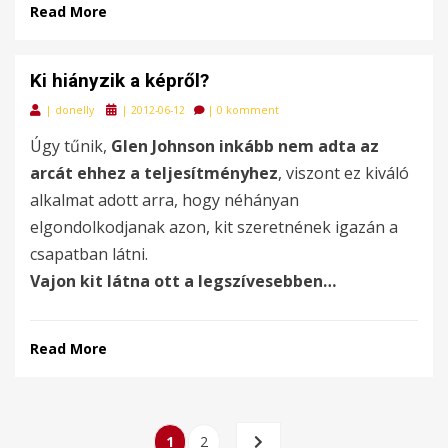
Read More
Ki hiányzik a képről?
Posted
|
donelly
|
2012-06-12
|
0 komment
on
Úgy tűnik,
Glen Johnson inkább nem adta az
arcát ehhez a teljesítményhez
, viszont ez kiváló
alkalmat adott arra, hogy néhányan
elgondolkodjanak azon, kit szeretnének igazán a
csapatban látni.
Vajon kit látna ott a legszívesebben…
Read More
Bejegyzések
PAGE
PAGE
NEXT
1
2