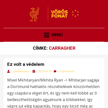
VÖRÖSFONAT
VÖRÖS FONAT
MENU
CÍMKE:
CARRAGHER
Ez volt a védelem
Posted
|
szederbokor
|
2013-07-10
|
0 komment
on
Mivel Mkhitaryan/Mkhita Ryan -> Mhitarjan sagája
a Dortmund hathatós részvételévek köszönhetően
egy csapásra véget ért, és így nem kell többé az ő
beilleszthetőségén agyalnunk a többiekkel, így
végre jut elég kapacitás, hogy egy kicsit még az