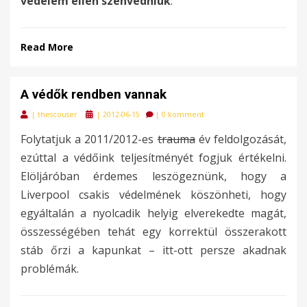
védelem ellen szenvedniük
.
Read More
A védők rendben vannak
Posted
|
thescouser
|
2012-06-15
|
0 komment
on
Folytatjuk a 2011/2012-es
trauma
év feldolgozását,
ezúttal a védőink teljesítményét fogjuk értékelni.
Elöljáróban érdemes leszögeznünk, hogy a
Liverpool csakis védelmének köszönheti, hogy
egyáltalán a nyolcadik helyig elverekedte magát,
összességében tehát egy korrektül összerakott
stáb őrzi a kapunkat – itt-ott persze akadnak
problémák.