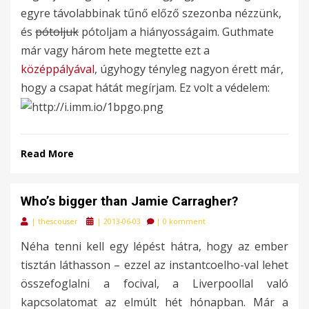
egyre távolabbinak tűnő előző szezonba nézzünk,
és
pótoljuk
pótoljam a hiányosságaim. Guthmate
már vagy három hete megtette ezt a
középpályával
, úgyhogy tényleg nagyon érett már,
hogy a csapat hátát megírjam. Ez volt a védelem:
Read More
Who’s bigger than Jamie Carragher?
Posted
|
thescouser
|
2013-06-03
|
0 komment
on
Néha tenni kell egy lépést hátra, hogy az ember
tisztán láthasson – ezzel az instantcoelho-val lehet
összefoglalni a focival, a Liverpoollal való
kapcsolatomat az elmúlt hét hónapban. Már a