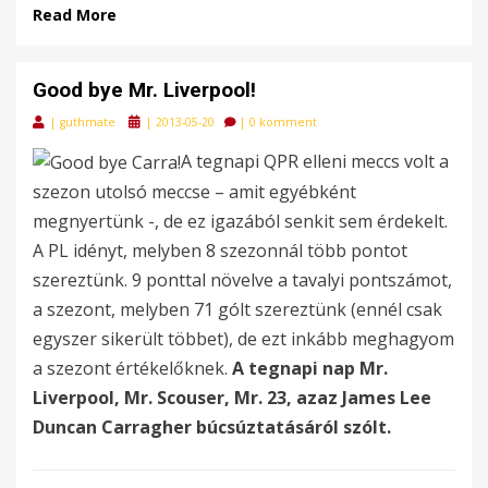
Read More
Good bye Mr. Liverpool!
Posted
|
guthmate
|
2013-05-20
|
0 komment
on
A tegnapi QPR elleni meccs volt a
szezon utolsó meccse – amit egyébként
megnyertünk -, de ez igazából senkit sem érdekelt.
A PL idényt, melyben 8 szezonnál több pontot
szereztünk. 9 ponttal növelve a tavalyi pontszámot,
a szezont, melyben 71 gólt szereztünk (ennél csak
egyszer sikerült többet), de ezt inkább meghagyom
a szezont értékelőknek.
A tegnapi nap Mr.
Liverpool, Mr. Scouser, Mr. 23, azaz James Lee
Duncan Carragher búcsúztatásáról szólt.