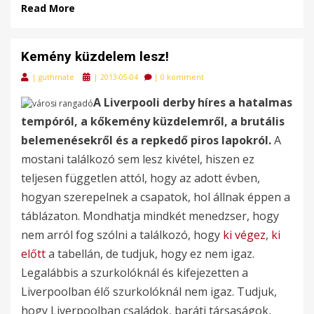
Read More
Kemény küzdelem lesz!
Posted
|
guthmate
|
2013-05-04
|
0 komment
on
A Liverpooli derby híres a hatalmas
tempóról, a kőkemény küzdelemről, a brutális
belemenésekről és a repkedő piros lapokról.
A
mostani találkozó sem lesz kivétel, hiszen ez
teljesen független attól, hogy az adott évben,
hogyan szerepelnek a csapatok, hol állnak éppen a
táblázaton. Mondhatja mindkét menedzser, hogy
nem arról fog szólni a találkozó, hogy
ki végez
,
ki
előtt
a tabellán, de tudjuk, hogy ez nem igaz.
Legalábbis a szurkolóknál és kifejezetten a
Liverpoolban élő szurkolóknál nem igaz. Tudjuk,
hogy Liverpoolban családok, baráti társaságok,