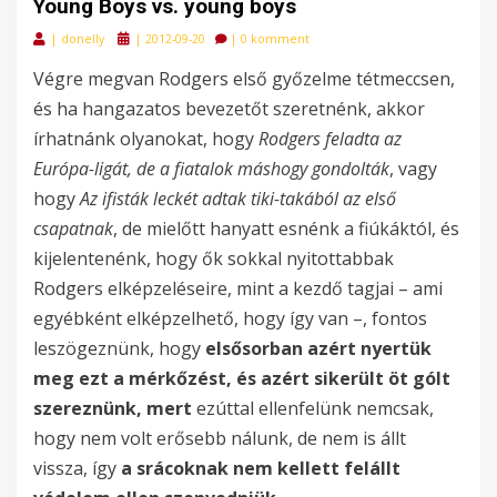
Young Boys vs. young boys
Posted
|
donelly
|
2012-09-20
|
0 komment
on
Végre megvan Rodgers első győzelme tétmeccsen,
és ha hangazatos bevezetőt szeretnénk, akkor
írhatnánk olyanokat, hogy
Rodgers feladta az
Európa-ligát, de a fiatalok máshogy gondolták
, vagy
hogy
Az ifisták leckét adtak tiki-takából az első
csapatnak
, de mielőtt hanyatt esnénk a fiúkáktól, és
kijelentenénk, hogy ők sokkal nyitottabbak
Rodgers elképzeléseire, mint a kezdő tagjai – ami
egyébként elképzelhető, hogy így van –, fontos
leszögeznünk, hogy
elsősorban azért nyertük
meg ezt a mérkőzést, és azért sikerült öt gólt
szereznünk, mert
ezúttal ellenfelünk nemcsak,
hogy nem volt erősebb nálunk, de nem is állt
vissza, így
a srácoknak nem kellett felállt