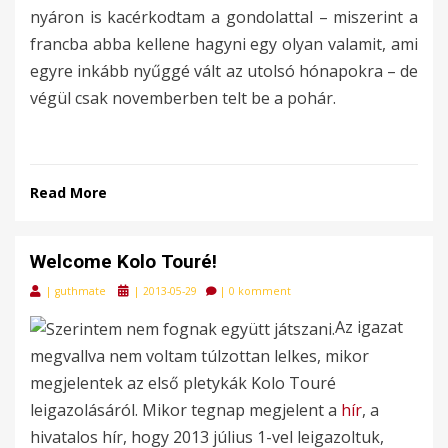
nyáron is kacérkodtam a gondolattal – miszerint a
francba abba kellene hagyni egy olyan valamit, ami
egyre inkább nyűggé vált az utolsó hónapokra – de
végül csak novemberben telt be a pohár.
Read More
Welcome Kolo Touré!
Posted
|
guthmate
|
2013-05-29
|
0 komment
on
Az igazat
megvallva nem voltam túlzottan lelkes, mikor
megjelentek az első pletykák Kolo Touré
leigazolásáról. Mikor tegnap megjelent a
hír
, a
hivatalos hír, hogy 2013 július 1-vel leigazoltuk,