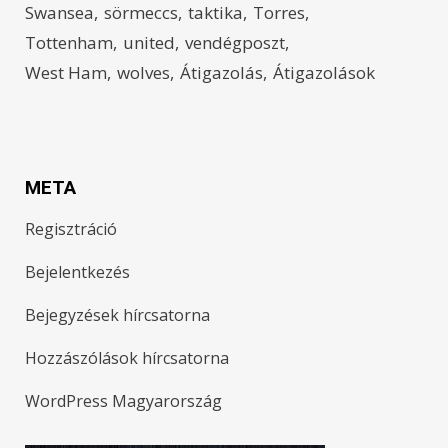
Swansea
sörmeccs
taktika
Torres
Tottenham
united
vendégposzt
West Ham
wolves
Átigazolás
Átigazolások
META
Regisztráció
Bejelentkezés
Bejegyzések hírcsatorna
Hozzászólások hírcsatorna
WordPress Magyarország