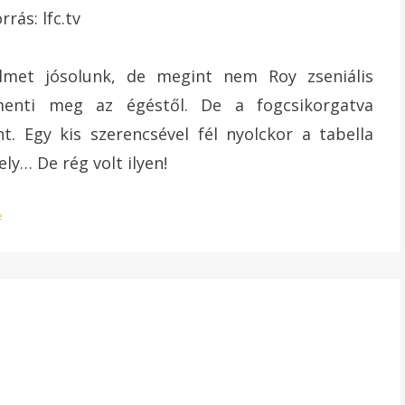
elmet jósolunk, de megint nem Roy zseniális
menti meg az égéstől. De a fogcsikorgatva
 Egy kis szerencsével fél nyolckor a tabella
ly… De rég volt ilyen!
e