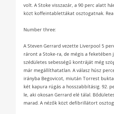
volt. A Stoke visszazár, a 90 perc alatt h
közt koffeintablettákat osztogatnak. Reali
Number three:
A Steven Gerrard vezette Liverpool 5 pe
ráront a Stoke-ra, de mégis a feketében
szédületes sebességű kontráját még szögl
már megállíthatatlan. A válasz húsz perce
irányba Begovicot, miután Torrest bukta
két kapura rúgás a hosszabbításig. 92. pe
le, aki okosan Gerrard elé tálal. Bődül
marad. A nézők közt defibrillátort osztoga