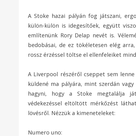
A Stoke hazai pályán fog játszani, ergo
külön-külön is idegesítőek, együtt visz
említenünk Rory Delap nevét is. Vélemén
bedobásai, de ez tökéletesen elég arra
rossz érzéssel töltse el ellenfeleiket min
A Liverpool részéről cseppet sem lenn
küldené ma pályára, mint szerdán vagy
hagyni, hogy a Stoke megtalálja já
védekezéssel eltöltött mérkőzést láth
lövésről. Nézzük a kimeneteleket:
Numero uno: