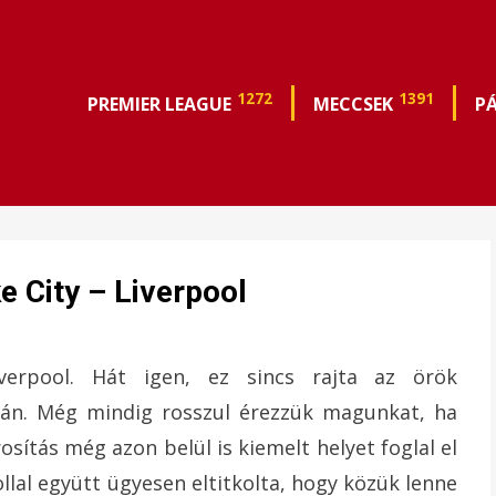
1272
1391
PREMIER LEAGUE
MECCSEK
P
e City – Liverpool
verpool. Hát igen, ez sincs rajta az örök
áján. Még mindig rosszul érezzük magunkat, ha
sítás még azon belül is kiemelt helyet foglal el
llal együtt ügyesen eltitkolta, hogy közük lenne