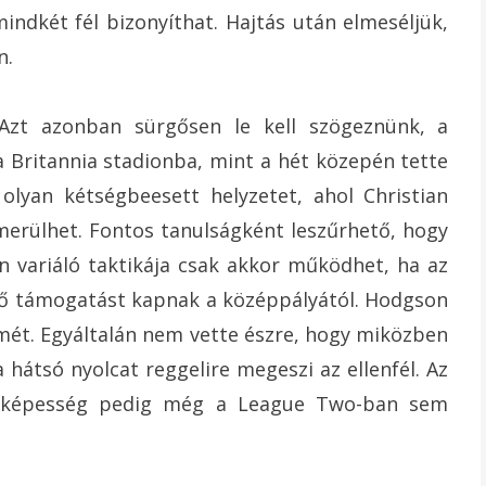
indkét fél bizonyíthat. Hajtás után elmeséljük,
n.
 Azt azonban sürgősen le kell szögeznünk, a
a Britannia stadionba, mint a hét közepén tette
olyan kétségbeesett helyzetet, ahol Christian
merülhet. Fontos tanulságként leszűrhető, hogy
an variáló taktikája csak akkor működhet, ha az
ndő támogatást kapnak a középpályától. Hodgson
mét. Egyáltalán nem vette észre, hogy miközben
hátsó nyolcat reggelire megeszi az ellenfél. Az
kodóképesség pedig még a League Two-ban sem