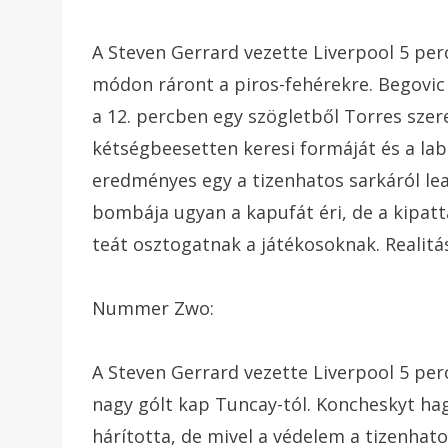
A Steven Gerrard vezette Liverpool 5 pe
módon ráront a piros-fehérekre. Begovic
a 12. percben egy szögletből Torres szer
kétségbeesetten keresi formáját és a labd
eredményes egy a tizenhatos sarkáról lea
bombája ugyan a kapufát éri, de a kipatt
teát osztogatnak a játékosoknak. Realitás
Nummer Zwo:
A Steven Gerrard vezette Liverpool 5 pe
nagy gólt kap Tuncay-tól. Koncheskyt hag
hárította, de mivel a védelem a tizenhat