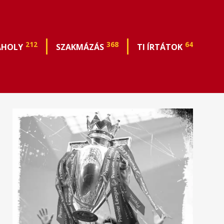
212
368
64
ÁHOLY
SZAKMÁZÁS
TI ÍRTÁTOK