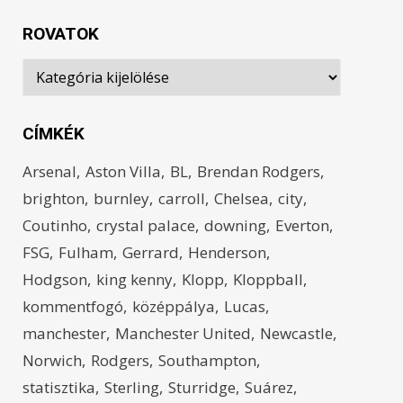
ROVATOK
Rovatok
CÍMKÉK
Arsenal
Aston Villa
BL
Brendan Rodgers
brighton
burnley
carroll
Chelsea
city
Coutinho
crystal palace
downing
Everton
FSG
Fulham
Gerrard
Henderson
Hodgson
king kenny
Klopp
Kloppball
kommentfogó
középpálya
Lucas
manchester
Manchester United
Newcastle
Norwich
Rodgers
Southampton
statisztika
Sterling
Sturridge
Suárez