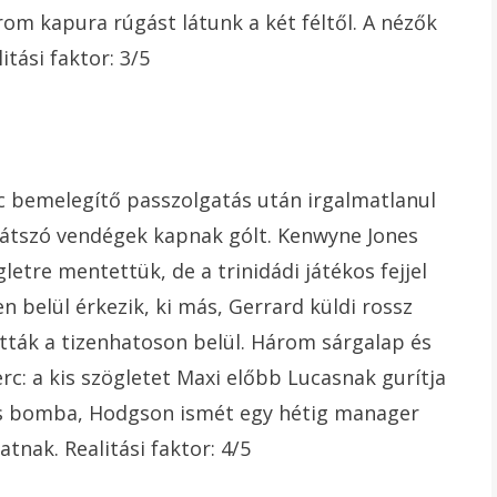
árom kapura rúgást látunk a két féltől. A nézők
tási faktor: 3/5
rc bemelegítő passzolgatás után irgalmatlanul
 játszó vendégek kapnak gólt. Kenwyne Jones
etre mentettük, de a trinidádi játékos fejjel
n belül érkezik, ki más, Gerrard küldi rossz
tták a tizenhatoson belül. Három sárgalap és
rc: a kis szögletet Maxi előbb Lucasnak gurítja
etes bomba, Hodgson ismét egy hétig manager
tnak. Realitási faktor: 4/5