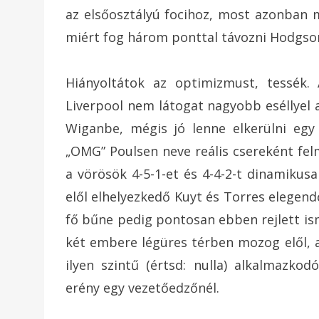
az elsőosztályú focihoz, most azonban m
miért fog három ponttal távozni Hodgso
Hiányoltátok az optimizmust, tessék.
Liverpool nem látogat nagyobb eséllyel 
Wiganbe, mégis jó lenne elkerülni egy 
„OMG” Poulsen neve reális csereként fel
a vörösök 4-5-1-et és 4-4-2-t dinamikus
elől elhelyezkedő Kuyt és Torres elege
fő bűne pedig pontosan ebben rejlett is
két embere légüres térben mozog elől, a 
ilyen szintű (értsd: nulla) alkalmaz
erény egy vezetőedzőnél.