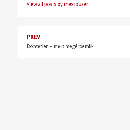
View all posts by thescouser
PREV
Bejegyzés
Döntetlen – mert megérdemlik
navigáció