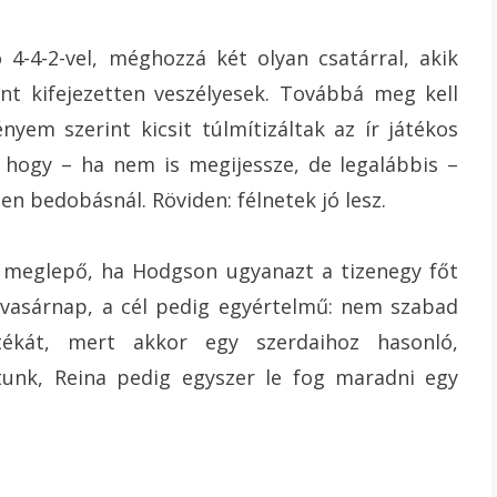
 4-4-2-vel, méghozzá két olyan csatárral, akik
ont kifejezetten veszélyesek. Továbbá meg kell
yem szerint kicsit túlmítizáltak az ír játékos
, hogy – ha nem is megijessze, de legalábbis –
den bedobásnál. Röviden: félnetek jó lesz.
e meglepő, ha Hodgson ugyanazt a tizenegy főt
 vasárnap, a cél pedig egyértelmű: nem szabad
tékát, mert akkor egy szerdaihoz hasonló,
atunk, Reina pedig egyszer le fog maradni egy