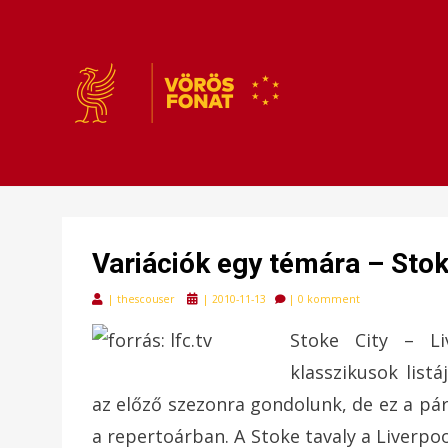
VÖRÖSFONAT
VÖRÖS FONAT
Variációk egy témára – Stok
Posted
|
thescouser
|
2010-11-13
|
0 komment
on
Stoke City – Li
klasszikusok list
az előző szezonra gondolunk, de ez a páro
a repertoárban. A Stoke tavaly a Liverpoo