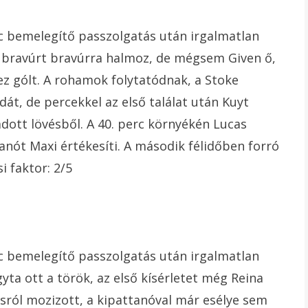
rc bemelegítő passzolgatás után irgalmatlan
 bravúrt bravúrra halmoz, de mégsem Given ő,
ez gólt. A rohamok folytatódnak, a Stoke
át, de percekkel az első találat után Kuyt
dott lövésből. A 40. perc környékén Lucas
anót Maxi értékesíti. A második félidőben forró
i faktor: 2/5
rc bemelegítő passzolgatás után irgalmatlan
yta ott a török, az első kísérletet még Reina
osról mozizott, a kipattanóval már esélye sem