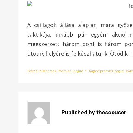
A csillagok állása alapján mára győz
taktikája, inkább pár egyéni akció 
megszerzett három pont is három pont.
ötödik helyére is felkúszhatunk. Ötödik he
Posted in
Meccsek
,
Premier League
Tagged
premierleague
,
stok
Published by
thescouser