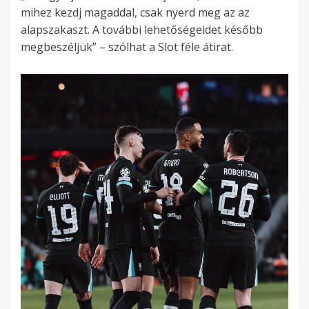
mihez kezdj magaddal, csak nyerd meg az az
alapszakaszt. A további lehetőségeidet később
megbeszéljük” – szólhat a Slot féle átirat.