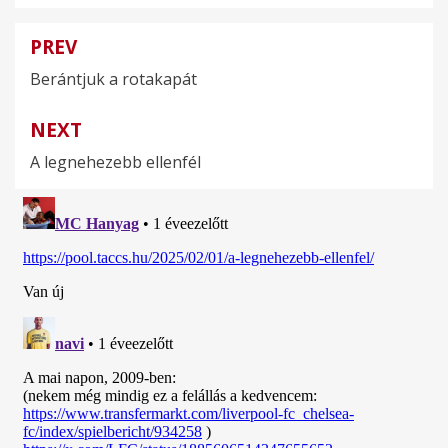
PREV
Bejegyzés
Berántjuk a rotakapát
navigáció
NEXT
A legnehezebb ellenfél