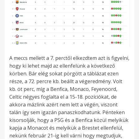
A meccs mellett a 7. perctől elkezdtem azt is figyelni,
hogy ki lehet majd az ellenfelünk a következő
körben. Bár elég sokat pörgött a táblázat ezen
része, a 72. percre kb. beállt a végeredmény. Volt
kb. öt perc, míg a Benfica, Monaco, Feyenoord,
Celtic négyes foglalta el a 15-18. pozíciókat, de
akkora mázlink azért nem lett a végén, viszont
talán így sem igazán panaszkodhatunk. Pénteken
kisorsolják, hogy a PSG és a Benfica közül melyikük
kapja a Monacot és melyikük a Brestet ellenfelül,
nekünk február 21-ig kell várni hogy megtudjuk,