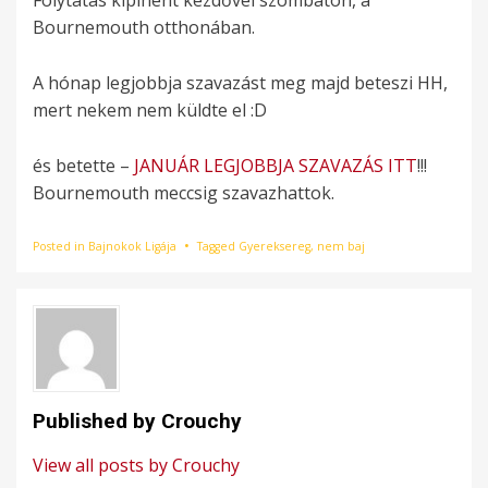
Folytatás kipihent kezdővel szombaton, a
Bournemouth otthonában.
A hónap legjobbja szavazást meg majd beteszi HH,
mert nekem nem küldte el :D
és betette –
JANUÁR LEGJOBBJA SZAVAZÁS ITT
!!!
Bournemouth meccsig szavazhattok.
Posted in
Bajnokok Ligája
Tagged
Gyereksereg
,
nem baj
Published by
Crouchy
View all posts by Crouchy