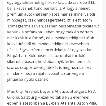
egy-egy ízletesnek ígérkező falat, de cserébe 3 EL-
be is kevésnek tűnő párharc is. Ahogy a német
prémium autóknál sem kapsz már senkinél valódi
minőséget, csak minőségérzetet, itt is ezt látom.
Tömegtermelés van, szépen becsomagolt tucatárut
kapunk a pofánkba. Lehet, hogy csak én nőttem
már kicsit ki a fociból, de a minden eddiginél több
közvetítésből én minden eddiginél kevesebbet
nézek. Egyszerűen nem érdekel már egy random
BL párharc. Különösen ezt az utolsó fordulót
sikerült elbaszni, korábban nyilván leültem más
szoros csoportok végjátékát is megnézni, most
mindenki nézi a saját meccsét, aztán vége a
januárba nyúló ősznek.
Man City, Arsenal, Bayern, Atletico, Stuttgart, PSV,
Girona, Salzburg – ezek voltak a PSG ellenfelei
ebben a szezonban a BL-ben. Atalanta, Aston Villa,