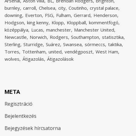
Arsenal
Aston Villa
BL
Brendan Rodgers
brighton
burnley
carroll
Chelsea
city
Coutinho
crystal palace
downing
Everton
FSG
Fulham
Gerrard
Henderson
Hodgson
king kenny
Klopp
Kloppball
kommentfogó
középpálya
Lucas
manchester
Manchester United
Newcastle
Norwich
Rodgers
Southampton
statisztika
Sterling
Sturridge
Suárez
Swansea
sörmeccs
taktika
Torres
Tottenham
united
vendégposzt
West Ham
wolves
Átigazolás
Átigazolások
META
Regisztráció
Bejelentkezés
Bejegyzések hírcsatorna