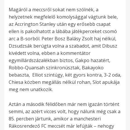
Magáról a meccsről sokat nem szólnék, a
helyzetnek megfelelő komolysággal vágtunk bele,
az Accrington Stanley után egy erősebb csapat
ellen is pakolhatott a lábába játékperceket csomó
arc a B-sorból. Peter Bosz Balásy Zsolt haj nélkül,
Dzsudzsák berúgta volna a szabadot, amit Dibusz
kivédett volna, ebben a kommentátor
egymillárdszázalékban biztos, Gakpo hazatért,
Robbo-Quansah szinkronúsztak, Bakayoko
bebaszta, Elliot szintúgy, két gyors kontra, 3-2 oda,
Chiesa közben megállás nélkül rohan, Slot apukája
meg nem unatkozik.
Aztán a második félidőben már nem igazán történt
semmi, az azért vicces volt, hogy nálunk még csak a
85. percben jártunk, amikor a manchesteri
Rákosrendező FC meccsét már lefújták – nehogy