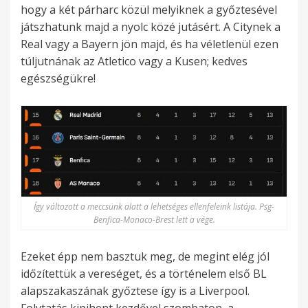
hogy a két párharc közül melyiknek a győztesével
játszhatunk majd a nyolc közé jutásért. A Citynek a
Real vagy a Bayern jön majd, és ha véletlenül ezen
túljutnának az Atletico vagy a Kusen; kedves
egészségükre!
Így változott a meccsünk alatt a lehetséges ellenfeleink listája. Psg-
Benfica-Monaco-Brest lett a vége.
Ezeket épp nem basztuk meg, de megint elég jól
időzítettük a vereséget, és a történelem első BL
alapszakaszának győztese így is a Liverpool.