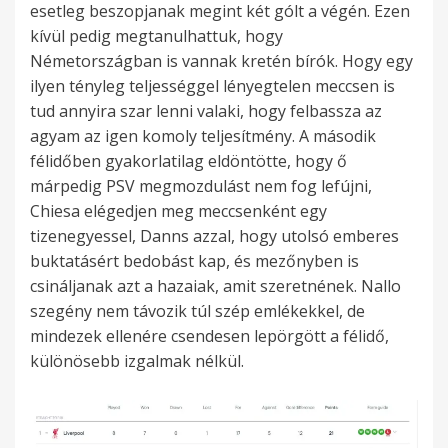
esetleg beszopjanak megint két gólt a végén. Ezen
kívül pedig megtanulhattuk, hogy
Németországban is vannak kretén bírók. Hogy egy
ilyen tényleg teljességgel lényegtelen meccsen is
tud annyira szar lenni valaki, hogy felbassza az
agyam az igen komoly teljesítmény. A második
félidőben gyakorlatilag eldöntötte, hogy ő
márpedig PSV megmozdulást nem fog lefújni,
Chiesa elégedjen meg meccsenként egy
tizenegyessel, Danns azzal, hogy utolsó emberes
buktatásért bedobást kap, és mezőnyben is
csináljanak azt a hazaiak, amit szeretnének. Nallo
szegény nem távozik túl szép emlékekkel, de
mindezek ellenére csendesen lepörgött a félidő,
különösebb izgalmak nélkül.