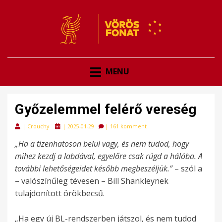
VÖRÖSFONAT
VÖRÖS FONAT
MENU
Győzelemmel felérő vereség
Posted
|
Crouchy
|
2025-01-29
|
161 komment
on
„Ha a tizenhatoson belül vagy, és nem tudod, hogy
mihez kezdj a labdával, egyelőre csak rúgd a hálóba. A
további lehetőségeidet később megbeszéljük.”
– szól a
– valószínűleg tévesen – Bill Shankleynek
tulajdonított örökbecsű.
„Ha egy új BL-rendszerben játszol, és nem tudod