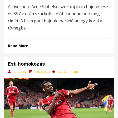
A Liverpool Arne Slot első szezonjában bajnok lesz
és 35 év után szurkolók előtt ünnepelheti meg
címét. A Liverpool bajnoki parádéján egy kocsi a
tömegbe…
Read More
Esti homokozás
Posted
|
Crouchy
|
2025-09-23
|
202 komment
on