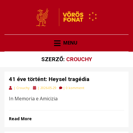
VÖRÖSFONAT
VÖRÖS FONAT
MENU
SZERZŐ:
CROUCHY
41 éve történt: Heysel tragédia
Posted
|
Crouchy
|
2026-05-29
|
0 komment
on
In Memoria e Amicizia
Read More