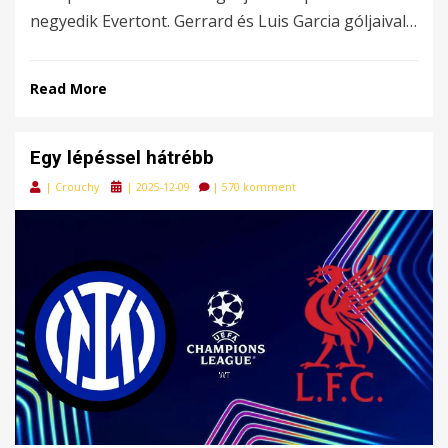
negyedik Evertont. Gerrard és Luis Garcia góljaival…
Read More
Egy lépéssel hátrébb
Posted
|
Crouchy
|
2025-12-09
|
570 komment
on