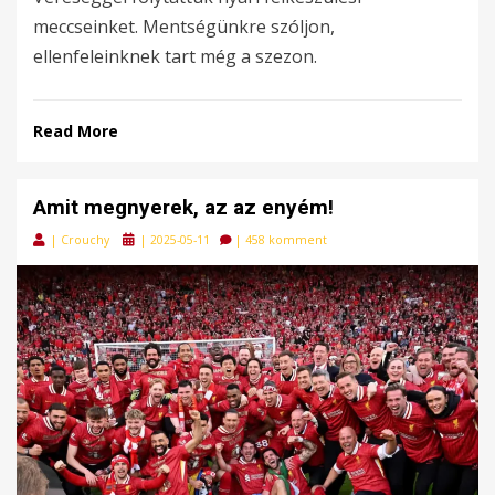
meccseinket. Mentségünkre szóljon,
ellenfeleinknek tart még a szezon.
Read More
Amit megnyerek, az az enyém!
Posted
|
Crouchy
|
2025-05-11
|
458 komment
on