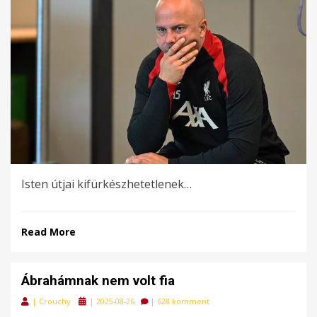
Isten útjai kifürkészhetetlenek…
Read More
Ábrahámnak nem volt fia
Posted
|
Crouchy
|
2025-08-26
|
628 komment
on