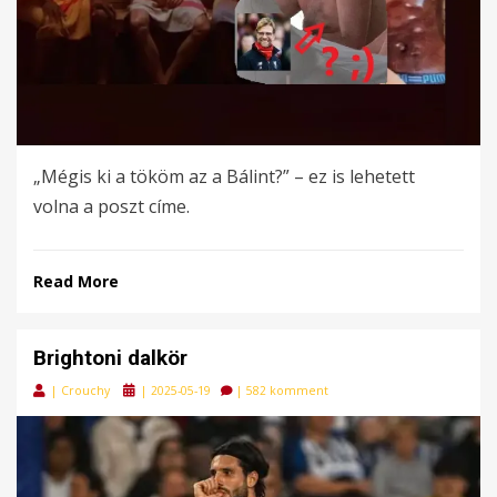
„Mégis ki a tököm az a Bálint?” – ez is lehetett
volna a poszt címe.
Read More
Brightoni dalkör
Posted
|
Crouchy
|
2025-05-19
|
582 komment
on