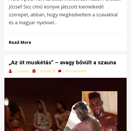
József Sicc című könyve játszott kiemelkedő
szerepet, abban, hogy megkedveltem a szavakkal
és a magyar nyelvvel…
Read More
„Az öt muskétás” – avagy bővült a szauna
Posted
|
Crouchy
|
2025-08-18
|
183 komment
on