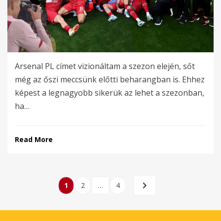
Arsenal PL címet vizionáltam a szezon elején, sőt
még az őszi meccsünk előtti beharangban is. Ehhez
képest a legnagyobb sikerük az lehet a szezonban,
ha…
Read More
Bejegyzések
PAGE
PAGE
PAGE
NEXT
1
2
…
4
lapozása
PAGE