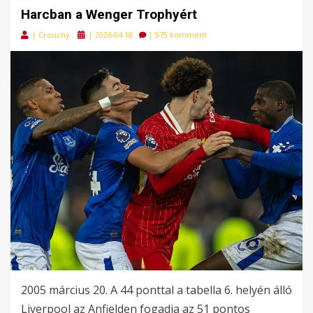
Harcban a Wenger Trophyért
Posted
|
Crouchy
|
2026-04-18
|
575 komment
on
2005 március 20. A 44 ponttal a tabella 6. helyén álló
Liverpool az Anfielden fogadja az 51 pontos