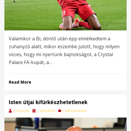
Valamikor a BL döntő után épp elmélkedtem a
zuhanyzó alatt, mikor eszembe jutott, hogy milyen
vicces, hogy mi nyertünk bajnokságot, a Crystal
Palace FA-kupát, a…
Read More
Isten útjai kifürkészhetetlenek
Posted
|
Crouchy
|
2025-09-07
|
145 komment
on