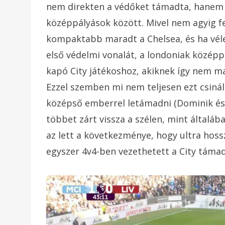
nem direkten a védőket támadta, hanem 
középpályások között. Mivel nem agyig fe
kompaktabb maradt a Chelsea, és ha véletl
első védelmi vonalát, a londoniak középp
kapó City játékoshoz, akiknek így nem mar
Ezzel szemben mi nem teljesen ezt csiná
középső emberrel letámadni (Dominik és 
többet zárt vissza a szélen, mint általá
az lett a következménye, hogy ultra hoss
egyszer 4v4-ben vezethetett a City támad