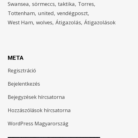
Swansea
sörmeccs
taktika
Torres
Tottenham
united
vendégposzt
West Ham
wolves
Átigazolás
Átigazolások
META
Regisztráció
Bejelentkezés
Bejegyzések hírcsatorna
Hozzászólások hírcsatorna
WordPress Magyarország