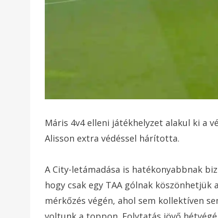
Máris 4v4 elleni játékhelyzet alakul ki 
Alisson extra védéssel hárította.
A City-letámadása is hatékonyabbnak biz
hogy csak egy TAA gólnak köszönhetjük a
mérkőzés végén, ahol sem kollektíven se
voltunk a toppon. Folytatás jövő hétvégé