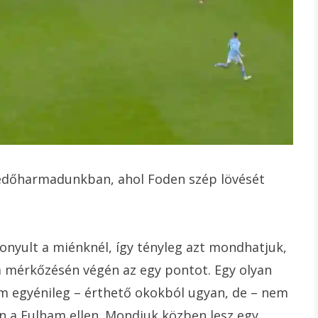
a védőharmadunkban, ahol Foden szép lövését
onyult a miénknél, így tényleg azt mondhatjuk,
 mérkőzésén végén az egy pontot. Egy olyan
m egyénileg – érthető okokból ugyan, de – nem
n a Fulham ellen. Mondjuk közben lesz egy