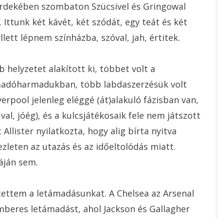
rdekében szombaton Szücsivel és Gringowal
Ittunk két kávét, két szódát, egy teát és két
lett lépnem színházba, szóval, jah, értitek.
 helyzetet alakított ki, többet volt a
ámadóharmadukban, több labdaszerzésük volt
erpool jelenleg eléggé (át)alakuló fázisban van,
al, jóég), és a kulcsjátékosaik fele nem játszott
llister nyilatkozta, hogy alig bírta nyitva
ezleten az utazás és az időeltolódás miatt.
áján sem.
tettem a letámadásunkat. A Chelsea az Arsenal
 emberes letámadást, ahol Jackson és Gallagher