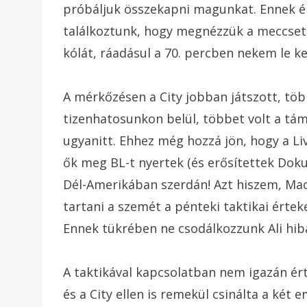
próbáljuk összekapni magunkat. Ennek é
találkoztunk, hogy megnézzük a meccset. 
kólát, ráadásul a 70. percben nekem le kel
A mérkőzésen a City jobban játszott, több
tizenhatosunkon belül, többet volt a t
ugyanitt. Ehhez még hozzá jön, hogy a Liv
ők meg BL-t nyertek (és erősítettek Dokuv
Dél-Amerikában szerdán! Azt hiszem, Mac A
tartani a szemét a pénteki taktikai értek
Ennek tükrében ne csodálkozzunk Ali hib
A taktikával kapcsolatban nem igazán ér
és a City ellen is remekül csinálta a két