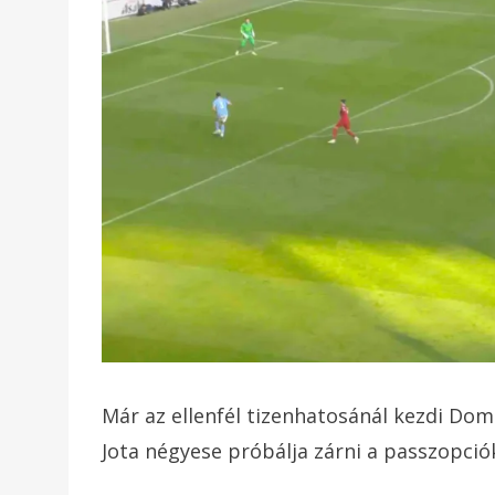
Már az ellenfél tizenhatosánál kezdi Dom
Jota négyese próbálja zárni a passzopciók