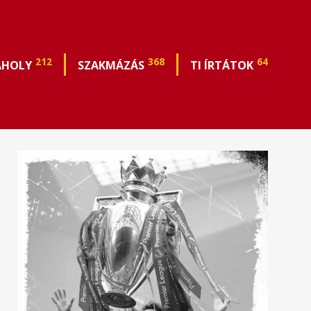
212
368
64
ÁHOLY
SZAKMÁZÁS
TI ÍRTÁTOK