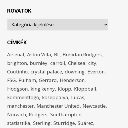
ROVATOK
Rovatok
CÍMKÉK
Arsenal
Aston Villa
BL
Brendan Rodgers
brighton
burnley
carroll
Chelsea
city
Coutinho
crystal palace
downing
Everton
FSG
Fulham
Gerrard
Henderson
Hodgson
king kenny
Klopp
Kloppball
kommentfogó
középpálya
Lucas
manchester
Manchester United
Newcastle
Norwich
Rodgers
Southampton
statisztika
Sterling
Sturridge
Suárez