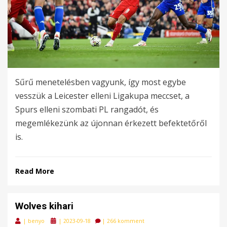
Sűrű menetelésben vagyunk, így most egybe
vesszük a Leicester elleni Ligakupa meccset, a
Spurs elleni szombati PL rangadót, és
megemlékezünk az újonnan érkezett befektetőről
is.
Read More
Wolves kihari
Posted
|
benyo
|
2023-09-18
|
266 komment