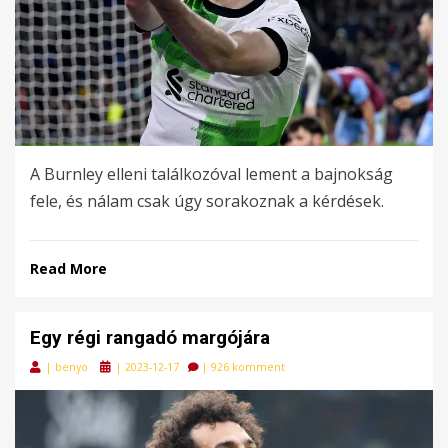
A Burnley elleni találkozóval lement a bajnokság
fele, és nálam csak úgy sorakoznak a kérdések.
Read More
Egy régi rangadó margójára
Posted
|
benyo
|
2023-12-17
|
926 komment
on