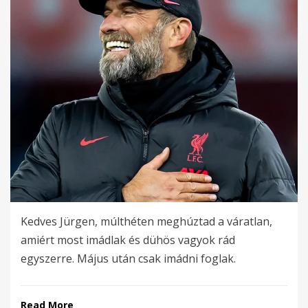
Kedves Jürgen, múlthéten meghúztad a váratlan,
amiért most imádlak és dühös vagyok rád
egyszerre. Május után csak imádni foglak.
Read More