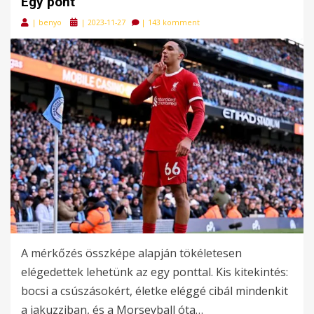
Egy pont
Posted
|
benyo
|
2023-11-27
|
143 komment
on
A mérkőzés összképe alapján tökéletesen
elégedettek lehetünk az egy ponttal. Kis kitekintés:
bocsi a csúszásokért, életke eléggé cibál mindenkit
a jakuzziban, és a Morseyball óta…