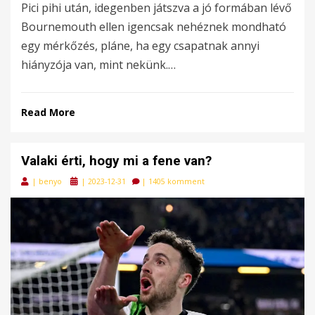
Pici pihi után, idegenben játszva a jó formában lévő
Bournemouth ellen igencsak nehéznek mondható
egy mérkőzés, pláne, ha egy csapatnak annyi
hiányzója van, mint nekünk.…
Read More
Valaki érti, hogy mi a fene van?
Posted
|
benyo
|
2023-12-31
|
1405 komment
on