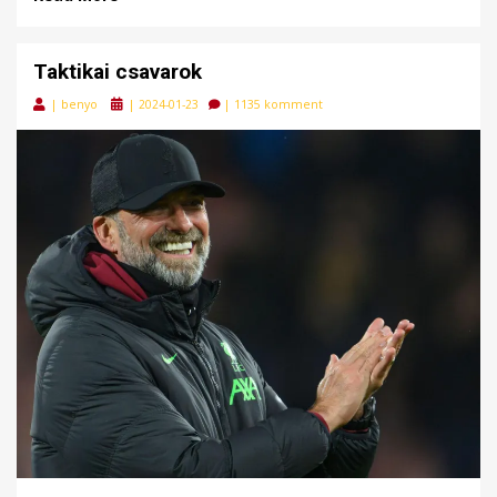
Taktikai csavarok
Posted
|
benyo
|
2024-01-23
|
1135 komment
on