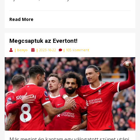
Read More
Megcsaptuk az Evertont!
Posted
|
benyo
|
2023-10-22
|
135 komment
on
Már megint én kaptam egy válogatott szünet utáni