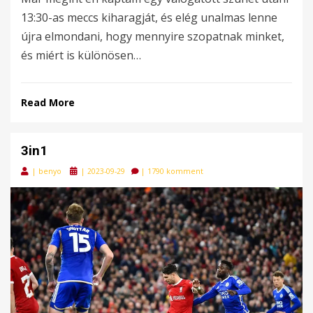
13:30-as meccs kiharagját, és elég unalmas lenne
újra elmondani, hogy mennyire szopatnak minket,
és miért is különösen…
Read More
3in1
Posted
|
benyo
|
2023-09-29
|
1790 komment
on