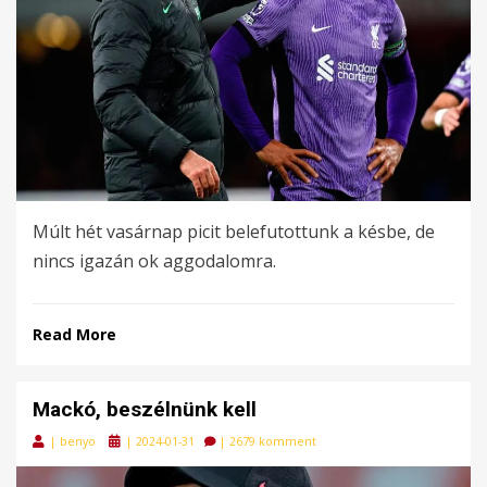
Múlt hét vasárnap picit belefutottunk a késbe, de
nincs igazán ok aggodalomra.
Read More
Mackó, beszélnünk kell
Posted
|
benyo
|
2024-01-31
|
2679 komment
on