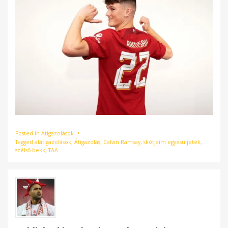
Posted in
Átigazolások
Tagged
alátigazolások
,
Átigazolás
,
Calvin Ramsay
,
skótjaim egyesüljetek
,
szélső bekk
,
TAA