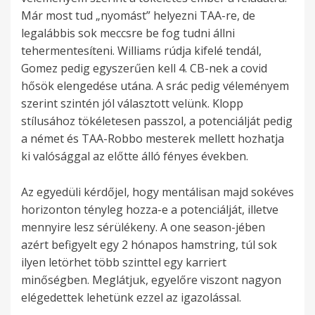
Már most tud „nyomást” helyezni TAA-re, de
legalábbis sok meccsre be fog tudni állni
tehermentesíteni. Williams rúdja kifelé tendál,
Gomez pedig egyszerűen kell 4. CB-nek a covid
hősök elengedése utána. A srác pedig véleményem
szerint szintén jól választott velünk. Klopp
stílusához tökéletesen passzol, a potenciálját pedig
a német és TAA-Robbo mesterek mellett hozhatja
ki valósággal az előtte álló fényes években.
Az egyedüli kérdőjel, hogy mentálisan majd sokéves
horizonton tényleg hozza-e a potenciálját, illetve
mennyire lesz sérülékeny. A one season-jében
azért befigyelt egy 2 hónapos hamstring, túl sok
ilyen letörhet több szinttel egy karriert
minőségben. Meglátjuk, egyelőre viszont nagyon
elégedettek lehetünk ezzel az igazolással.