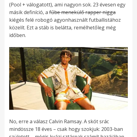
(Pool + válogatott), ami nagyon sok. 23 évesen egy
másik definíció, a
fűbe menekülő rapper nigga
kiégés felé robogó agyonhasznált futballistához
közelít. Ezt a stáb is belátta, remélhetőleg még
időben.
No, erre a válasz Calvin Ramsay. A skót srác
mindössze 18 éves – csak hogy szokjuk: 2003-ban
született -, mégis kvázi sztárnak számít hazájában.