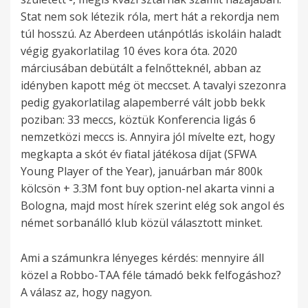
Stat nem sok létezik róla, mert hát a rekordja nem
túl hosszú. Az Aberdeen utánpótlás iskoláin haladt
végig gyakorlatilag 10 éves kora óta. 2020
márciusában debütált a felnőtteknél, abban az
idényben kapott még öt meccset. A tavalyi szezonra
pedig gyakorlatilag alapemberré vált jobb bekk
poziban: 33 meccs, köztük Konferencia ligás 6
nemzetközi meccs is. Annyira jól mívelte ezt, hogy
megkapta a skót év fiatal játékosa díjat (SFWA
Young Player of the Year), januárban már 800k
kölcsön + 3.3M font buy option-nel akarta vinni a
Bologna, majd most hírek szerint elég sok angol és
német sorbanálló klub közül választott minket.
Ami a számunkra lényeges kérdés: mennyire áll
közel a Robbo-TAA féle támadó bekk felfogáshoz?
A válasz az, hogy nagyon.