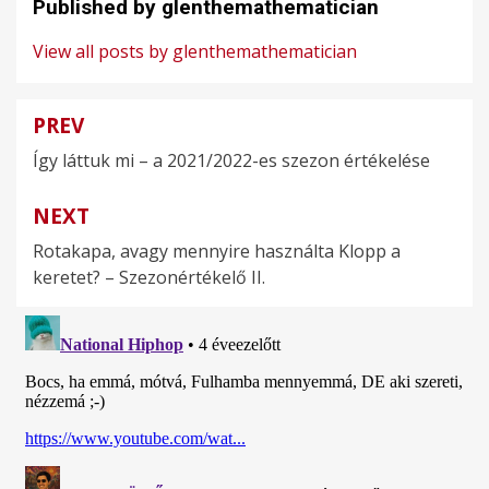
Published by
glenthemathematician
View all posts by glenthemathematician
PREV
Bejegyzés
Így láttuk mi – a 2021/2022-es szezon értékelése
navigáció
NEXT
Rotakapa, avagy mennyire használta Klopp a
keretet? – Szezonértékelő II.