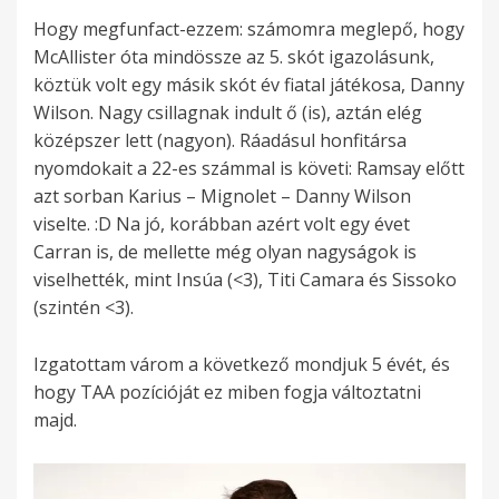
Hogy megfunfact-ezzem: számomra meglepő, hogy
McAllister óta mindössze az 5. skót igazolásunk,
köztük volt egy másik skót év fiatal játékosa, Danny
Wilson. Nagy csillagnak indult ő (is), aztán elég
középszer lett (nagyon). Ráadásul honfitársa
nyomdokait a 22-es számmal is követi: Ramsay előtt
azt sorban Karius – Mignolet – Danny Wilson
viselte. :D Na jó, korábban azért volt egy évet
Carran is, de mellette még olyan nagyságok is
viselhették, mint Insúa (<3), Titi Camara és Sissoko
(szintén <3).
Izgatottam várom a következő mondjuk 5 évét, és
hogy TAA pozícióját ez miben fogja változtatni
majd.