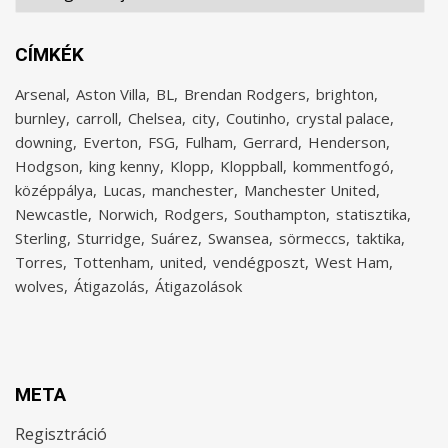
CÍMKÉK
Arsenal
Aston Villa
BL
Brendan Rodgers
brighton
burnley
carroll
Chelsea
city
Coutinho
crystal palace
downing
Everton
FSG
Fulham
Gerrard
Henderson
Hodgson
king kenny
Klopp
Kloppball
kommentfogó
középpálya
Lucas
manchester
Manchester United
Newcastle
Norwich
Rodgers
Southampton
statisztika
Sterling
Sturridge
Suárez
Swansea
sörmeccs
taktika
Torres
Tottenham
united
vendégposzt
West Ham
wolves
Átigazolás
Átigazolások
META
Regisztráció