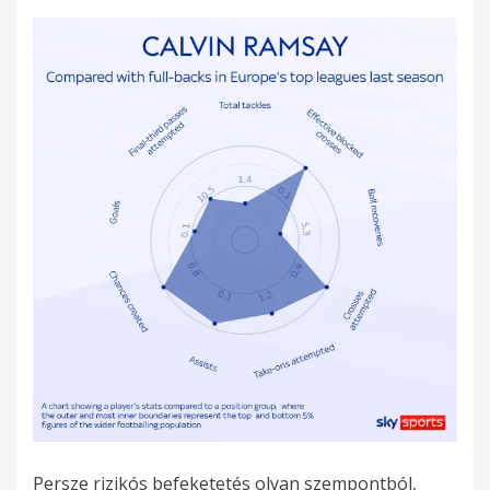
Persze rizikós befeketetés olyan szempontból,