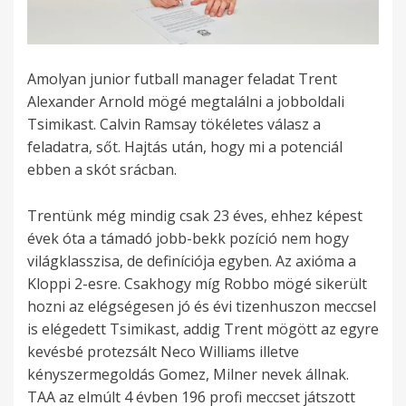
Amolyan junior futball manager feladat Trent
Alexander Arnold mögé megtalálni a jobboldali
Tsimikast. Calvin Ramsay tökéletes válasz a
feladatra, sőt. Hajtás után, hogy mi a potenciál
ebben a skót srácban.
Trentünk még mindig csak 23 éves, ehhez képest
évek óta a támadó jobb-bekk pozíció nem hogy
világklasszisa, de definíciója egyben. Az axióma a
Kloppi 2-esre. Csakhogy míg Robbo mögé sikerült
hozni az elégségesen jó és évi tizenhuszon meccsel
is elégedett Tsimikast, addig Trent mögött az egyre
kevésbé protezsált Neco Williams illetve
kényszermegoldás Gomez, Milner nevek állnak.
TAA az elmúlt 4 évben 196 profi meccset játszott