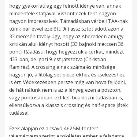
hogy gyakorlatilag egy felnőtt idénye van, annak
mindenféle statjával. Viszont ezek fent nagyon-
nagyon impresszívek. Támadásban vérbeli TAA-nak
tűnik pár évvel ezelőtt. 9(!) asszisztot adott azon a
33 meccsén tavaly úgy, hogy az Aberedeen amúgy
kritikán aluli idényt hozott (33 bajnoki meccsen 36
pont). Ráadásul hogy hegyezzük a cerkát, mindezt
433-ban, de igazi 9-est játszatva (Christian
Ramires). A crossingjainak száma és minősége
nagyon jó, állítólag set piece-ekhez és cselezéshez
is ért. Védekezésben persze még van hova fejlődni,
de hát nálunk nem is az a lényeg ezen a poszton,
vagy pontosabban: ezt kell beáldozni tudásban is,
ellensúlyozva a klasszis crossing és half-space játék
tudással.
Ezek alapján ez a csávó 4+2.5M fontért
véleményem szerint a tökéletes ember a feladatra.