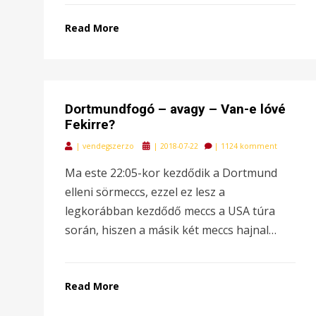
Read More
Dortmundfogó – avagy – Van-e lóvé
Fekirre?
Posted
|
vendegszerzo
|
2018-07-22
|
1124 komment
on
Ma este 22:05-kor kezdődik a Dortmund
elleni sörmeccs, ezzel ez lesz a
legkorábban kezdődő meccs a USA túra
során, hiszen a másik két meccs hajnal…
Read More