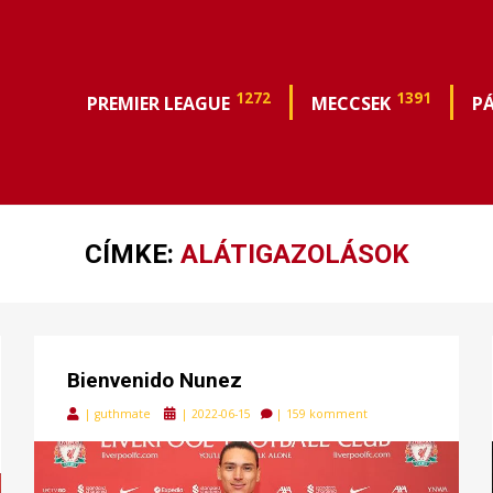
1272
1391
PREMIER LEAGUE
MECCSEK
P
CÍMKE:
ALÁTIGAZOLÁSOK
Bienvenido Nunez
Posted
|
guthmate
|
2022-06-15
|
159 komment
on