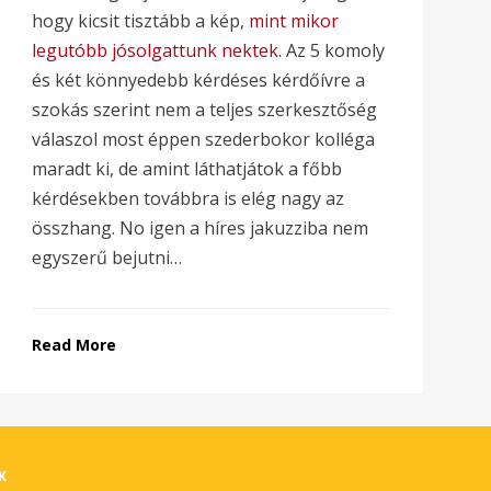
hogy kicsit tisztább a kép,
mint mikor
legutóbb jósolgattunk nektek.
Az 5 komoly
és két könnyedebb kérdéses kérdőívre a
szokás szerint nem a teljes szerkesztőség
válaszol most éppen szederbokor kolléga
maradt ki, de amint láthatjátok a főbb
kérdésekben továbbra is elég nagy az
összhang. No igen a híres jakuzziba nem
egyszerű bejutni…
Read More
K