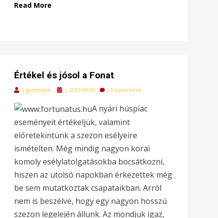
Read More
Értékel és jósol a Fonat
Posted
|
guthmate
|
2013-09-09
|
0 komment
on
A nyári húspiac
eseményeit értékeljük, valamint
előretekintünk a szezon esélyeire
ismételten. Még mindig nagyon korai
komoly esélylatolgatásokba bocsátkozni,
hiszen az utolsó napokban érkezettek még
be sem mutatkoztak csapataikban. Arról
nem is beszélve, hogy egy nagyon hosszú
szezon legelején állunk. Az mondjuk igaz,