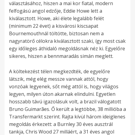
választásához, hiszen a mai kor fiatal, modern
felfogású angol edzője, Eddie Howe lett a
kiválasztott. Howe, aki élete legalább felét
(minimum 22 évet) a kisvárosi kiscsapat
Bournemouthnál töltötte, biztosan nem a
nagyratörő célokra kiválasztott szaki, így most csak
egy időleges áthidaló megoldásnak néz ki. Egyelőre
sikeres, hiszen a bennmaradás simán meglett.
A költekezést télen megkezdték, de egyelőre
látszik, még elég messze vannak attól, hogy
vonzóak legyenek, sőt még attól is, hogy világos
legyen, milyen úton akarnak elindulni. Egyetlen
hosszabb távú igazolásuk volt, a brazil válogatott
Bruno Guimarães. Ő került a legtöbbe, 38 millióba a
Transfermarkt szerint. Rajta kívül három ideiglenes
megoldás érkezett: a Burnley 30 éves ausztrál
tankja, Chris Wood 27 milláért, a 31 éves angol