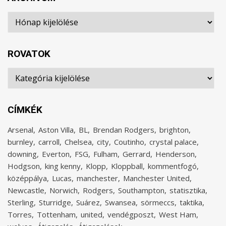
Archívum
ROVATOK
Rovatok
CÍMKÉK
Arsenal
Aston Villa
BL
Brendan Rodgers
brighton
burnley
carroll
Chelsea
city
Coutinho
crystal palace
downing
Everton
FSG
Fulham
Gerrard
Henderson
Hodgson
king kenny
Klopp
Kloppball
kommentfogó
középpálya
Lucas
manchester
Manchester United
Newcastle
Norwich
Rodgers
Southampton
statisztika
Sterling
Sturridge
Suárez
Swansea
sörmeccs
taktika
Torres
Tottenham
united
vendégposzt
West Ham