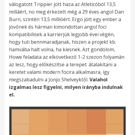
válogatott Trippier jött haza az Atleticóból 13,5
milláért, no meg érkezett még a 29 éves angol Dan
Burn, szintén 13,5 millióért. Ergo jött egy ember a
jövőnek és hárman kimondottan angol foci
kompatibilisek a karrierjük legjobb évei végén,
hogy tuti bennmaradjanak, hiszen a projekt kb.
hamvába halt volna, ha kiesnek. Azt gondolom,
Howe feladata az elkövetkező 1-2 szezon folyamán
az lesz, hogy előkészítse a terepet: átalakítani a
keretet valami modern focira alkalmasra, így
megszabadulni a Jonjo Shelveyktől.
Valahol
izgalmas lesz figyelni, milyen irányba indulnak
el.