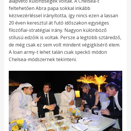
alapvető különbségek voltak. A Chelsea-t
feltehetően Abra papa sokkal inkább
kézivezérléssel irányította, így nincs ezen a lassan
20 éven keresztül át futó időszakon egységes
filozófiai-stratégiai irány. Nagyon különböző
stílusú edzőik is voltak. Persze a legtöbb sztáredző,
de még csak ez sem volt mindent végigkísérő elem.
A loan army-t lehet talán csak speckó módon
Chelsea-módszernek tekinteni.