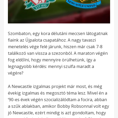
Szombaton, egy kora délutáni meccsen látogatnak
fiaink az Újpalota csapatához. A nagy tavaszi
menetelés vége felé járunk, hiszen már csak 7-8
találkozó van vissza a szezonból. A maraton végén
fog eldőlni, hogy mennyire örülhetünk, így a
legnagyobb kérdés: mennyi szulfa maradt a
végére?
A Newcastle izgalmas projekt már most, és még
évekig izgalmas és megosztó téma lesz. Mivel én a
‘90-es évek végén szocializálódtam a focira, abban
a szűk ablakban, amikor Bobby Robsonnal volt egy
jó Newcastle, ezért mindig is azt gondoltam, hogy