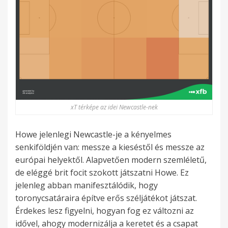
xT térképe az idei Newcastle-nek
Howe jelenlegi Newcastle-je a kényelmes
senkiföldjén van: messze a kieséstől és messze az
európai helyektől. Alapvetően modern szemléletű,
de eléggé brit focit szokott játszatni Howe. Ez
jelenleg abban manifesztálódik, hogy
toronycsatáraira építve erős széljátékot játszat.
Érdekes lesz figyelni, hogyan fog ez változni az
idővel, ahogy modernizálja a keretet és a csapat