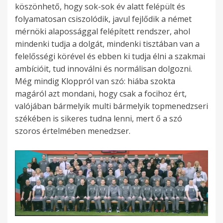
köszönhető, hogy sok-sok év alatt felépült és
folyamatosan csiszolódik, javul fejlődik a német
mérnöki alapossággal felépített rendszer, ahol
mindenki tudja a dolgát, mindenki tisztában van a
felelősségi körével és ebben ki tudja élni a szakmai
ambícióit, tud innoválni és normálisan dolgozni.
Még mindig Kloppról van szó: hiába szokta
magáról azt mondani, hogy csak a focihoz ért,
valójában bármelyik multi bármelyik topmenedzseri
székében is sikeres tudna lenni, mert ő a szó
szoros értelmében menedzser.