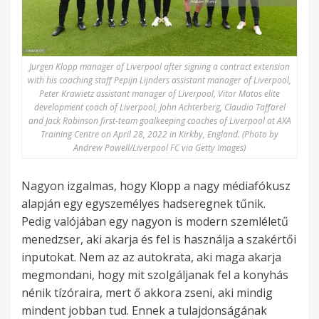
Jurgen Klopp manager of Liverpool after signing a contract extension
with his coaching staff Pepijn Lijnders assistant manager of Liverpool,
Peter Krawietz assistant manager of Liverpool, Vitor Matos elite
development coach of Liverpool, John Achterberg, Claudio Taffarel
and Jack Robinson first-team goalkeeping coaches of Liverpool at AXA
Training Centre on April 28, 2022 in Kirkby, England. (Photo by
Andrew Powell/Liverpool FC via Getty Images)
Nagyon izgalmas, hogy Klopp a nagy médiafókusz
alapján egy egyszemélyes hadseregnek tűnik.
Pedig valójában egy nagyon is modern szemléletű
menedzser, aki akarja és fel is használja a szakértői
inputokat. Nem az az autokrata, aki maga akarja
megmondani, hogy mit szolgáljanak fel a konyhás
nénik tízóraira, mert ő akkora zseni, aki mindig
mindent jobban tud. Ennek a tulajdonságának