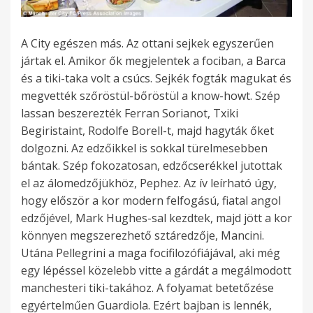
A City egészen más. Az ottani sejkek egyszerűen
jártak el. Amikor ők megjelentek a fociban, a Barca
és a tiki-taka volt a csúcs. Sejkék fogták magukat és
megvették szőröstül-bőröstül a know-howt. Szép
lassan beszerezték Ferran Sorianot, Txiki
Begiristaint, Rodolfe Borell-t, majd hagyták őket
dolgozni. Az edzőikkel is sokkal türelmesebben
bántak. Szép fokozatosan, edzőcserékkel jutottak
el az álomedzőjükhöz, Pephez. Az ív leírható úgy,
hogy először a kor modern felfogású, fiatal angol
edzőjével, Mark Hughes-sal kezdtek, majd jött a kor
könnyen megszerezhető sztáredzője, Mancini.
Utána Pellegrini a maga focifilozófiájával, aki még
egy lépéssel közelebb vitte a gárdát a megálmodott
manchesteri tiki-takához. A folyamat betetőzése
egyértelműen Guardiola. Ezért bajban is lennék,