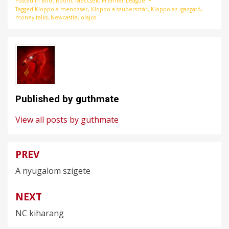
Posted in
Boot Room
,
Meccsek
,
Premier League
Tagged
Kloppo a mendzser
,
Kloppo a szupersztár
,
Kloppo az igazgató
,
money talks
,
Newcastle
,
olajos
Published by
guthmate
View all posts by guthmate
PREV
Bejegyzés
A nyugalom szigete
navigáció
NEXT
NC kiharang