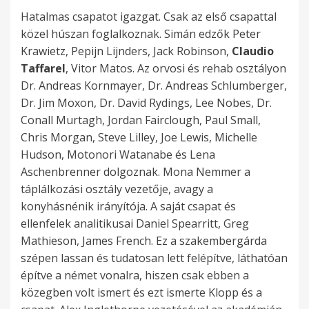
Hatalmas csapatot igazgat. Csak az első csapattal
közel húszan foglalkoznak. Simán edzők Peter
Krawietz, Pepijn Lijnders, Jack Robinson,
Claudio
Taffarel
, Vitor Matos. Az orvosi és rehab osztályon
Dr. Andreas Kornmayer, Dr. Andreas Schlumberger,
Dr. Jim Moxon, Dr. David Rydings, Lee Nobes, Dr.
Conall Murtagh, Jordan Fairclough, Paul Small,
Chris Morgan, Steve Lilley, Joe Lewis, Michelle
Hudson, Motonori Watanabe és Lena
Aschenbrenner dolgoznak. Mona Nemmer a
táplálkozási osztály vezetője, avagy a
konyhásnénik irányítója. A saját csapat és
ellenfelek analitikusai Daniel Spearritt, Greg
Mathieson, James French. Ez a szakembergárda
szépen lassan és tudatosan lett felépítve, láthatóan
építve a német vonalra, hiszen csak ebben a
közegben volt ismert és ezt ismerte Klopp és a