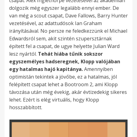
csapat. Alex Inglethorpe vezetésével az akadémián
dolgozik még egyszer legalább ennyi ember. De
van még a scout csapat, Dave Fallows, Barry Hunter
vezetésével, az adattudósok Ian Graham
irányításával. No persze ne feledkezzünk el Michael
Edwardsról sem, akit szintén szupersztárnak
épített fel a csapat, de ugye helyette Julian Ward
lesz nyártól.
Tehát hiába tűnik sokszor
egyszemélyes hadseregnek, Klopp valójában
egy hatalmas hajó kapitánya.
Amennyiben
optimistán tekintek a jövőbe, ez a hatalmas, jól
felépített csapat lehet a Bootroom 2, ami Klopp
távozása után még évekig, akár évtizedekig sikeres
lehet. Ezért is elég virtuális, hogy Klopp
hosszabbított.