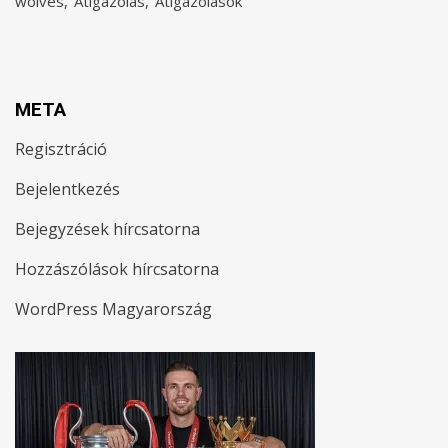
wolves
Átigazolás
Átigazolások
META
Regisztráció
Bejelentkezés
Bejegyzések hírcsatorna
Hozzászólások hírcsatorna
WordPress Magyarország