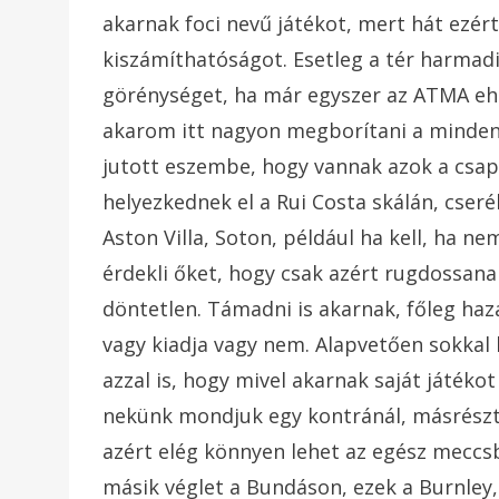
akarnak foci nevű játékot, mert hát ezért
kiszámíthatóságot. Esetleg a tér harmad
görénységet, ha már egyszer az ATMA ehh
akarom itt nagyon megborítani a mindent
jutott eszembe, hogy vannak azok a csap
helyezkednek el a Rui Costa skálán, cse
Aston Villa, Soton, például ha kell, ha n
érdekli őket, hogy csak azért rugdossana
döntetlen. Támadni is akarnak, főleg haza
vagy kiadja vagy nem. Alapvetően sokkal 
azzal is, hogy mivel akarnak saját játéko
nekünk mondjuk egy kontránál, másrészt 
azért elég könnyen lehet az egész meccsb
másik véglet a Bundáson, ezek a Burnley, 