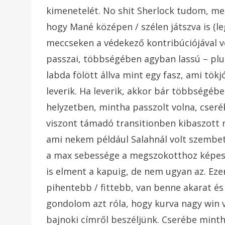
kimenetelét. No shit Sherlock tudom, me
hogy Mané középen / szélen játszva is (
meccseken a védekező kontribúciójával 
passzai, többségében agyban lassú – plus
labda fölött állva mint egy fasz, ami tökj
leverik. Ha leverik, akkor bár többségé
helyzetben, mintha passzolt volna, cser
viszont támadó transitionben kibaszott n
ami nekem például Salahnál volt szembetű
a max sebessége a megszokotthoz képest, 
is elment a kapuig, de nem ugyan az. Ezen
pihentebb / fittebb, van benne akarat és 
gondolom azt róla, hogy kurva nagy win 
bajnoki címről beszéljünk. Cserébe minth