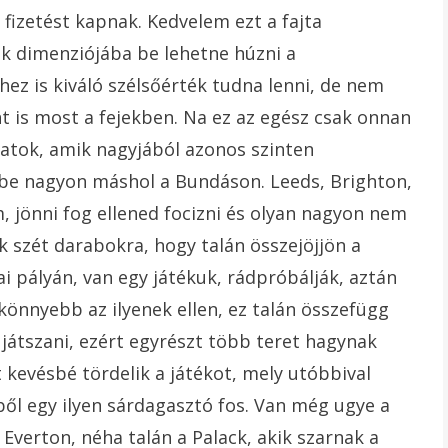
 fizetést kapnak. Kedvelem ezt a fajta
ik dimenziójába be lehetne húzni a
ez is kiváló szélsőérték tudna lenni, de nem
 is most a fejekben. Na ez az egész csak onnan
atok, amik nagyjából azonos szinten
rébe nagyon máshol a Bundáson. Leeds, Brighton,
em, jönni fog ellened focizni és olyan nagyon nem
k szét darabokra, hogy talán összejöjjön a
i pályán, van egy játékuk, rádpróbálják, aztán
könnyebb az ilyenek ellen, ez talán összefügg
t játszani, ezért egyrészt több teret hagynak
kevésbé tördelik a játékot, mely utóbbival
ől egy ilyen sárdagasztó fos. Van még ugye a
Everton, néha talán a Palack, akik szarnak a