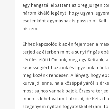
egy hangszál elpattant az öreg Jürgen to
három kiváló legényt, hogy ugyan legye
esetenként egymásnak is passzolni. Kell 
hiszem.
Ehhez kapcsolódik az én fejemben a másod
terjed az éterben mint a sunyi fingás eb
sérülés előtti Ox-unk, meg egy Keitánk, a
képességiért hoztunk és figyelünk már l
meg közénk rendesen. A lényeg, hogy eb
kurva jó lenne, ha a középpályáról is érk
most sajnos vannak bajok. Érzésre terjed
innen is lehet valamit alkotni, de Keita 
szegényem nyíltan fogyatékkal él (ami t