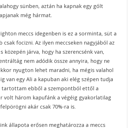
alahogy sünben, aztán ha kapnak egy gólt
kapjanak még hármat.
ighton meccs idegenben is ez a sorminta, süt a
 csak focizni. Az ilyen meccseken nagyjából az
ius közepén járva, hogy ha szerencsénk van,
centráltág nem adódik össze annyira, hogy ne
akkor nyugton lehet maradni, ha mégis valahol
g van egy Ali a kapuban aki elég szépen tudja
 tartottam ebből a szempontból ettől a
ár volt három kapufánk a végéig gyakorlatilag
 felpörögni akár csak 70%-ra is.
óink állapota erősen meghatározza a meccs