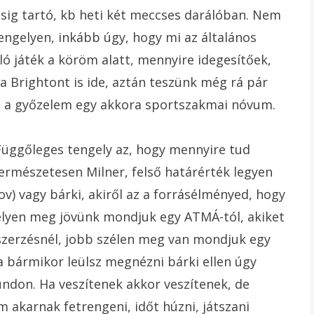
ig tartó, kb heti két meccses darálóban. Nem
engelyen, inkább úgy, hogy mi az általános
ló játék a köröm alatt, mennyire idegesítőek,
a Brightont is ide, aztán teszünk még rá pár
z a győzelem egy akkora sportszakmai nóvum.
 Függőleges tengely az, hogy mennyire tud
természetesen Milner, felső határérték legyen
) vagy bárki, akiről az a forrásélményed, hogy
ngelyen meg jövünk mondjuk egy ATMÁ-tól, akiket
szerzésnél, jobb szélen meg van mondjuk egy
a bármikor leülsz megnézni bárki ellen úgy
ndon. Ha veszítenek akkor veszítenek, de
 akarnak fetrengeni, időt húzni, játszani