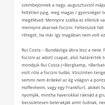
szembejönnek a nagy, augusztustól május
feltétlen ppg, meg magas / gyorsnéger t
megélésed. Mennyire szálka az ellenük va
mennyire akarnak focizni. Feltesszük hát 
réteget, ha már így magában nem volt e
Rui Costa – Bundásliga ábra lesz a neve.
focizni az adott csapat, alsó határérték 
mondjuk Rui Costa (=Bergkamp, =Berbatov
visít róla a focizni tudás. Vízszinten te
semmi nem érdekel az ég világon a pont
Hoffenheim, vagy egy Frankfurt, akiket h
nyomják, mintha haverokkal raknád a gru
becsületesen belerakják amit tudnak, nem