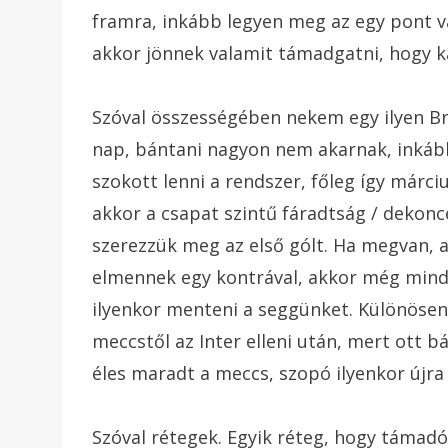
framra, inkább legyen meg az egy pont v
akkor jönnek valamit támadgatni, hogy 
Szóval összességében nekem egy ilyen Br
nap, bántani nagyon nem akarnak, inkább
szokott lenni a rendszer, főleg így márc
akkor a csapat szintű fáradtság / dekon
szerezzük meg az első gólt. Ha megvan, 
elmennek egy kontrával, akkor még mindi
ilyenkor menteni a seggünket. Különösen
meccstől az Inter elleni után, mert ott b
éles maradt a meccs, szopó ilyenkor újra
Szóval rétegek. Egyik réteg, hogy támad