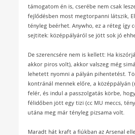
támogatom én is, cserébe nem csak leszege
fejlődésben most megtorpanni látszik, El
tényleg beérhet. Anywho, ez a réteg így
sejtitek: középpályáról se jött sok jó eh
De szerencsére nem is kellett: Ha kiszór
akkor piros volt), akkor valszeg még simá
lehetett nyomni a pályán pihentetést. T
kontránál mennek előre, a középpályán (
felér, és indul a passzolgatás körbe, hog
félidőben jött egy tizi (cc MU meccs, tén
utána meg már tényleg pizsama volt.
Maradt hát kraft a fiúkban az Arsenal ell