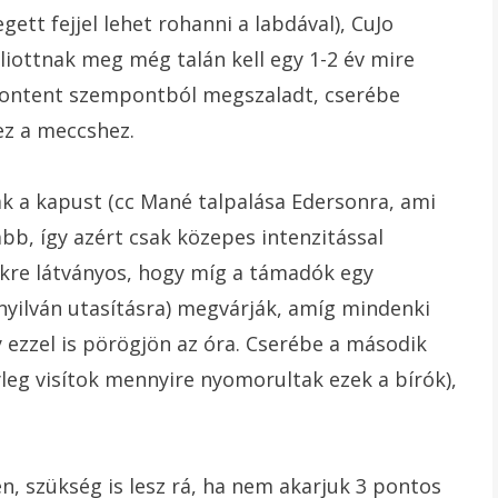
tt fejjel lehet rohanni a labdával), CuJo
liottnak meg még talán kell egy 1-2 év mire
 content szempontból megszaladt, cserébe
hez a meccshez.
ják a kapust (cc Mané talpalása Edersonra, ami
bb, így azért csak közepes intenzitással
ökre látványos, hogy míg a támadók egy
nyilván utasításra) megvárják, amíg mindenki
y ezzel is pörögjön az óra. Cserébe a második
yleg visítok mennyire nyomorultak ezek a bírók),
en, szükség is lesz rá, ha nem akarjuk 3 pontos