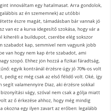
gint innováltam egy hatalmasat. Arra gondolok,
legalábbis az én szememnek) az utóbbi
vétette észre magát, támadásban bár vannak jó
z van ez a kurva idegesítő szokása, hogy vár a
ól kiheréli a buildupot, cserébe elég sokszor
ben szabadot kap, semmivel nem vagyunk jobb
ébe van hogy nem kap érte szabadot, ami
agy szopó. Ehhez jön hozzá a fizikai fáradtság,
nő: egyik kontránál érzésre úgy jó 70%-os volt
pedig ez még csak az első félidő volt. Oké, így
 segít valamennyire Diaz, aki érzésre sokkal
bizonyítási vágy, szóval nem csak a gólja miatt
volt az ő érkezése ahhoz, hogy még mindig
a okozna egy ilyen zavart az erőben: legalább