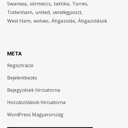
Swansea
sörmeccs
taktika
Torres
Tottenham
united
vendégposzt
West Ham
wolves
Átigazolás
Átigazolások
META
Regisztráció
Bejelentkezés
Bejegyzések hírcsatorna
Hozzászólások hírcsatorna
WordPress Magyarország