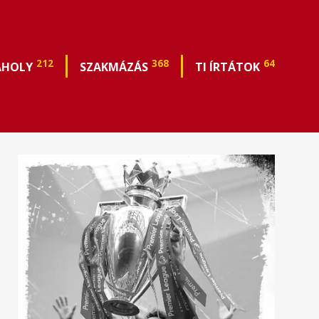
212
368
64
ÁHOLY
SZAKMÁZÁS
TI ÍRTÁTOK