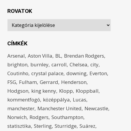
ROVATOK
Rovatok
CÍMKÉK
Arsenal
Aston Villa
BL
Brendan Rodgers
brighton
burnley
carroll
Chelsea
city
Coutinho
crystal palace
downing
Everton
FSG
Fulham
Gerrard
Henderson
Hodgson
king kenny
Klopp
Kloppball
kommentfogó
középpálya
Lucas
manchester
Manchester United
Newcastle
Norwich
Rodgers
Southampton
statisztika
Sterling
Sturridge
Suárez