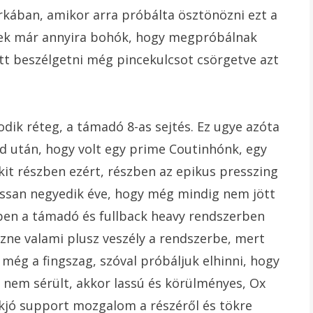
rkában, amikor arra próbálta ösztönözni ezt a
nek már annyira bohók, hogy megpróbálnak
itt beszélgetni még pincekulcsot csörgetve azt
ik réteg, a támadó 8-as sejtés. Ez ugye azóta
éd után, hogy volt egy prime Coutinhónk, egy
kit részben ezért, részben az epikus presszing
assan negyedik éve, hogy még mindig nem jött
ben a támadó és fullback heavy rendszerben
ezne valami plusz veszély a rendszerbe, mert
 még a fingszag, szóval próbáljuk elhinni, hogy
ha nem sérült, akkor lassú és körülményes, Ox
ökjó support mozgalom a részéről és tökre