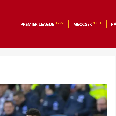
1272
1391
PREMIER LEAGUE
MECCSEK
P