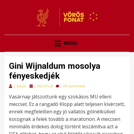
VÖRÖSFONAT
VÖRÖS FONAT
MENU
Gini Wijnaldum mosolya
fényeskedjék
Posted
|
Szücsi
|
2021-01-20
|
195 komment
on
Vasárnap játszottunk egy szokásos MU elleni
meccset. Ez a rangadó Klopp alatt teljesen kivérzett,
ennek megfelelően egy jó vallatós gólnélkülivel
kocognak a felek tovább a maratonon. A meccsen
minimális érdekes dolog történt leszámítva azt a