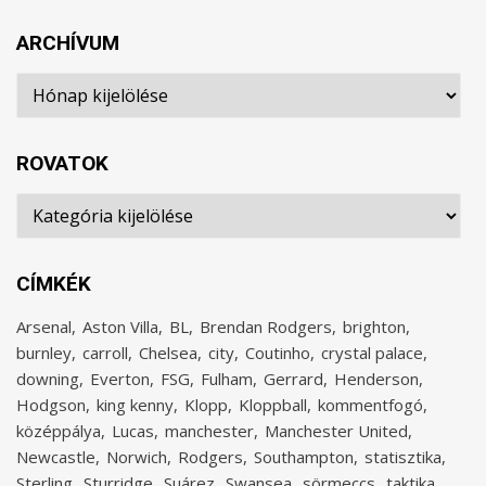
ARCHÍVUM
Archívum
ROVATOK
Rovatok
CÍMKÉK
Arsenal
Aston Villa
BL
Brendan Rodgers
brighton
burnley
carroll
Chelsea
city
Coutinho
crystal palace
downing
Everton
FSG
Fulham
Gerrard
Henderson
Hodgson
king kenny
Klopp
Kloppball
kommentfogó
középpálya
Lucas
manchester
Manchester United
Newcastle
Norwich
Rodgers
Southampton
statisztika
Sterling
Sturridge
Suárez
Swansea
sörmeccs
taktika