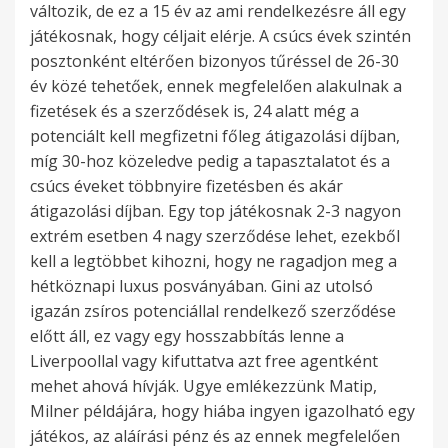
változik, de ez a 15 év az ami rendelkezésre áll egy
játékosnak, hogy céljait elérje. A csúcs évek szintén
posztonként eltérően bizonyos tűréssel de 26-30
év közé tehetőek, ennek megfelelően alakulnak a
fizetések és a szerződések is, 24 alatt még a
potenciált kell megfizetni főleg átigazolási díjban,
míg 30-hoz közeledve pedig a tapasztalatot és a
csúcs éveket többnyire fizetésben és akár
átigazolási díjban. Egy top játékosnak 2-3 nagyon
extrém esetben 4 nagy szerződése lehet, ezekből
kell a legtöbbet kihozni, hogy ne ragadjon meg a
hétköznapi luxus posványában. Gini az utolsó
igazán zsíros potenciállal rendelkező szerződése
előtt áll, ez vagy egy hosszabbítás lenne a
Liverpoollal vagy kifuttatva azt free agentként
mehet ahová hívják. Ugye emlékezzünk Matip,
Milner példájára, hogy hiába ingyen igazolható egy
játékos, az aláírási pénz és az ennek megfelelően