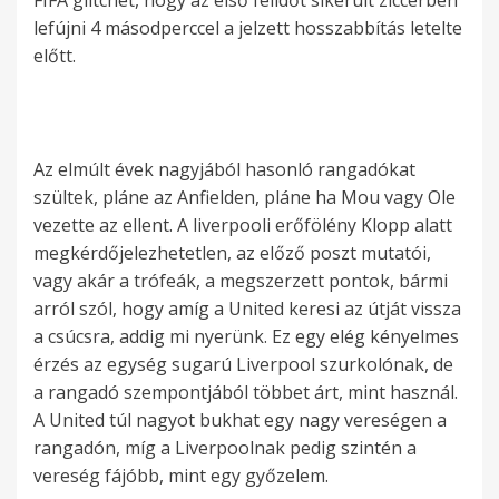
FIFA glitchet, hogy az első félidőt sikerült ziccerben
lefújni 4 másodperccel a jelzett hosszabbítás letelte
előtt.
Az elmúlt évek nagyjából hasonló rangadókat
szültek, pláne az Anfielden, pláne ha Mou vagy Ole
vezette az ellent. A liverpooli erőfölény Klopp alatt
megkérdőjelezhetetlen, az előző poszt mutatói,
vagy akár a trófeák, a megszerzett pontok, bármi
arról szól, hogy amíg a United keresi az útját vissza
a csúcsra, addig mi nyerünk. Ez egy elég kényelmes
érzés az egység sugarú Liverpool szurkolónak, de
a rangadó szempontjából többet árt, mint használ.
A United túl nagyot bukhat egy nagy vereségen a
rangadón, míg a Liverpoolnak pedig szintén a
vereség fájóbb, mint egy győzelem.