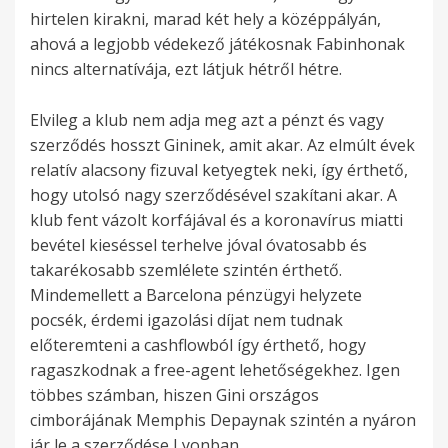
hirtelen kirakni, marad két hely a középpályán,
ahová a legjobb védekező játékosnak Fabinhonak
nincs alternatívája, ezt látjuk hétről hétre.
Elvileg a klub nem adja meg azt a pénzt és vagy
szerződés hosszt Gininek, amit akar. Az elmúlt évek
relatív alacsony fizuval ketyegtek neki, így érthető,
hogy utolsó nagy szerződésével szakítani akar. A
klub fent vázolt korfájával és a koronavírus miatti
bevétel kieséssel terhelve jóval óvatosabb és
takarékosabb szemlélete szintén érthető.
Mindemellett a Barcelona pénzügyi helyzete
pocsék, érdemi igazolási díjat nem tudnak
előteremteni a cashflowból így érthető, hogy
ragaszkodnak a free-agent lehetőségekhez. Igen
többes számban, hiszen Gini országos
cimborájának Memphis Depaynak szintén a nyáron
jár le a szerződése Lyonban.