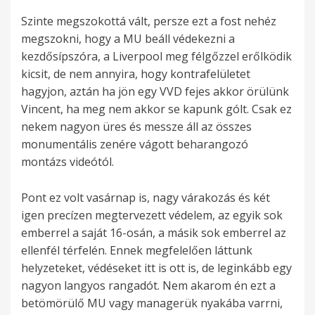
Szinte megszokottá vált, persze ezt a fost nehéz
megszokni, hogy a MU beáll védekezni a
kezdősípszóra, a Liverpool meg félgőzzel erőlködik
kicsit, de nem annyira, hogy kontrafelületet
hagyjon, aztán ha jön egy VVD fejes akkor örülünk
Vincent, ha meg nem akkor se kapunk gólt. Csak ez
nekem nagyon üres és messze áll az összes
monumentális zenére vágott beharangozó
montázs videótól.
Pont ez volt vasárnap is, nagy várakozás és két
igen precízen megtervezett védelem, az egyik sok
emberrel a saját 16-osán, a másik sok emberrel az
ellenfél térfelén. Ennek megfelelően láttunk
helyzeteket, védéseket itt is ott is, de leginkább egy
nagyon langyos rangadót. Nem akarom én ezt a
betömörülő MU vagy managerük nyakába varrni,