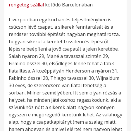
rengeteg
szállal
kötődő Barcelonában.
Liverpoolban egy korban és teljesítményben is
csúcson lévő csapat, a sikerek fenntartását és a
rendszer további építését nagyban meghatározza,
hogyan sikerül a keretet frissíteni és lépésről
lépésre beépíteni a jövő csapatát a jelen keretébe.
Salah nyáron 29, Mané a tavasszal szintén 29,
Firmino ősszel 30, elsődleges lenne tehát a fab3
fiatalítása. A középpályán Henderson a nyáron 31,
Fabinho ősszel 28, Thiago tavasszal 30, Wijnaldum
30 éves, de szerencsére van fiatal tehetség a
sorban, Milner személyében. Itt sem olyan rózsás a
helyzet, ha minden játékoshoz ragaszkodunk, aki a
szívünkhöz nőtt a sikerek alatt nagyon könnyen
egyszerre megöregedő keretünk lehet. Az valahogy
alap, hogy a csapatkapitányt (nem a szalag miatt,
hanem ahogyan és amivel elérte) nem nagyon lehet