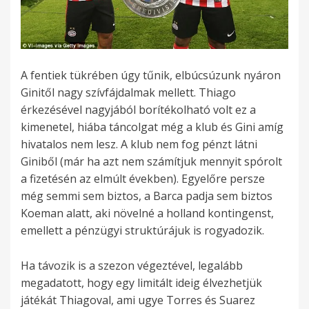
A fentiek tükrében úgy tűnik, elbúcsúzunk nyáron
Ginitől nagy szívfájdalmak mellett. Thiago
érkezésével nagyjából borítékolható volt ez a
kimenetel, hiába táncolgat még a klub és Gini amíg
hivatalos nem lesz. A klub nem fog pénzt látni
Giniből (már ha azt nem számítjuk mennyit spórolt
a fizetésén az elmúlt években). Egyelőre persze
még semmi sem biztos, a Barca padja sem biztos
Koeman alatt, aki növelné a holland kontingenst,
emellett a pénzügyi struktúrájuk is rogyadozik.
Ha távozik is a szezon végeztével, legalább
megadatott, hogy egy limitált ideig élvezhetjük
játékát Thiagoval, ami ugye Torres és Suarez