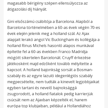
magasabb bérigény szépen ellensúlyozza az
átigazolási díj hiányát.
Gini elsőszámú csábítója a Barcelona. Alapból a
Barcelona történelmében a 60-as évek végén 70-es
évek elején jelenik meg a holland szál. Az Ajax
alapjait lerakó angol Vic Buckingham és kollégája a
holland Rinus Michels hasonló alapos munkával
építette fel a 60-as években Franco Madridja
mögött sikertelen Barcelonát. Cruyff érkezése
játékosként majd edzőként tovább mélyítette a
kapcsot. A holland bajonkság sorsát a Bosman-
szabály és az egyre lazuló idegenlégiós szabály
megpecsételte, nem tudták a kinevelt legjobbjaikat
egyben tartani és nevelő bajnoksággá
zsugorodott, a holland fiatalok pedig karrierjük
csúcsát nem az Ajaxban képzelték el, hanem
európa top klubjaiban, például a Hollandiához