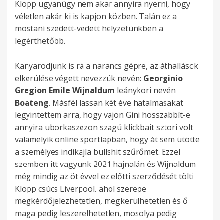
Klopp ugyanúgy nem akar annyira nyerni, hogy
véletlen akár ki is kapjon közben. Talán ez a
mostani szedett-vedett helyzetünkben a
legérthetőbb.
Kanyarodjunk is rá a narancs gépre, az áthallások
elkerülése végett nevezzük nevén:
Georginio
Gregion Emile Wijnaldum
leánykori nevén
Boateng
. Másfél lassan két éve hatalmasakat
legyintettem arra, hogy vajon Gini hosszabbít-e
annyira uborkaszezon szagú klickbait sztori volt
valamelyik online sportlapban, hogy át sem ütötte
a személyes indikajla bullshit szűrőmet. Ezzel
szemben itt vagyunk 2021 hajnalán és Wijnaldum
még mindig az öt évvel ez előtti szerződését tölti
Klopp csúcs Liverpool, ahol szerepe
megkérdőjelezhetetlen, megkerülhetetlen és ő
maga pedig leszerelhetetlen, mosolya pedig