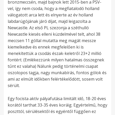
bronzmeccsén, majd bajnok lett 2015-ben a PSV-
vel, így nem csoda, hogy a megfiatalodó holland
válogatott arca lett és elnyerte az év holland
labdarúgójának járó díjat, majd leigazolta a
Newcastle. Az első PL szezonja a széthulló
Newcastle kiesés elleni küzdelmével telt, ahol 38
meccsen 11 góllal mutatta meg magát messze
kiemelkedve és ennek megfelelően ki is
menekítettük a csodás észak-keletről 23+2 millió
fontért. (Emlékezzünk milyen hatalmas összegnek
tűnt ez valaha) Nálunk pedig történelmi csapat
oszolopos tagja, nagy munkabírás, fontos gólok és
ami az elmúlt időkben felértékelődött, sosem volt
sérült.
Egy focista aktív pályafutása limitált idő, 18-20 éves
korától tarthat 33-35 éves koráig. Egyértelmű, hogy
poszttól, sérülésektől és egyéntől függően ez