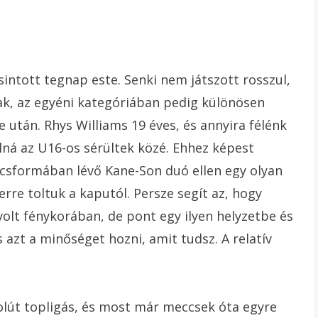
ntott tegnap este. Senki nem játszott rosszul,
ak, az egyéni kategóriában pedig különösen
e után. Rhys Williams 19 éves, és annyira félénk
ná az U16-os sérültek közé. Ehhez képest
úcsformában lévő Kane-Son duó ellen egy olyan
re toltuk a kaputól. Persze segít az, hogy
olt fénykorában, de pont egy ilyen helyzetbe és
 azt a minőséget hozni, amit tudsz. A relatív
zolút topligás, és most már meccsek óta egyre