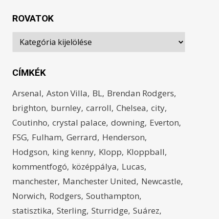
ROVATOK
Rovatok
CÍMKÉK
Arsenal
Aston Villa
BL
Brendan Rodgers
brighton
burnley
carroll
Chelsea
city
Coutinho
crystal palace
downing
Everton
FSG
Fulham
Gerrard
Henderson
Hodgson
king kenny
Klopp
Kloppball
kommentfogó
középpálya
Lucas
manchester
Manchester United
Newcastle
Norwich
Rodgers
Southampton
statisztika
Sterling
Sturridge
Suárez