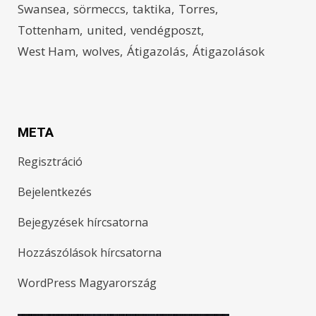
Swansea
sörmeccs
taktika
Torres
Tottenham
united
vendégposzt
West Ham
wolves
Átigazolás
Átigazolások
META
Regisztráció
Bejelentkezés
Bejegyzések hírcsatorna
Hozzászólások hírcsatorna
WordPress Magyarország