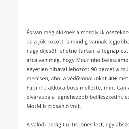
És van még akiknek a mosolyuk összekacsi
de a jók között is mindig vannak legjobb
nagy díjesőt lehetne tartani a tegnap est
arca van még, hogy Mourinho beleszámol
egyetlen hibával lehozott 90 percet a cs
meccsen, ahol a védővonalunkat 40+ méter
Fabinho akkora boss mellette, mint Can v
elvárásba a legnehezebb beilleszkedni, és
MotM biztosan ő volt.
A valódi pedig Curtis Jones lett, egy abs