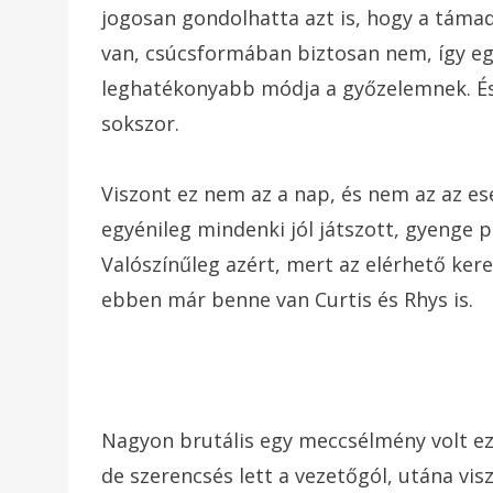
jogosan gondolhatta azt is, hogy a tá
van, csúcsformában biztosan nem, így egy
leghatékonyabb módja a győzelemnek. És 
sokszor.
Viszont ez nem az a nap, és nem az az ese
egyénileg mindenki jól játszott, gyenge p
Valószínűleg azért, mert az elérhető ker
ebben már benne van Curtis és Rhys is.
Nagyon brutális egy meccsélmény volt ez
de szerencsés lett a vezetőgól, utána vis