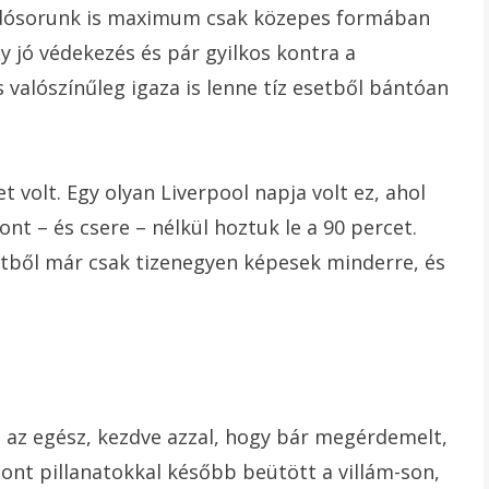
madósorunk is maximum csak közepes formában
 jó védekezés és pár gyilkos kontra a
valószínűleg igaza is lenne tíz esetből bántóan
t volt. Egy olyan Liverpool napja volt ez, ahol
ont – és csere – nélkül hoztuk le a 90 percet.
etből már csak tizenegyen képesek minderre, és
 az egész, kezdve azzal, hogy bár megérdemelt,
zont pillanatokkal később beütött a villám-son,