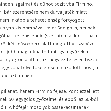
minden izgalmat és dühöt pozitívba Firmino.
n, bár szerencsére nem durva játék miatt
hanem inkább a tehetetlenség fortyogott
 olyan kis bombával, mint Son gólja, aminek
lnak kellene lennie (szerintem akkor is, ha a
erről két másodperc alatt megtett visszanézés
ket jobb magunkba fojtani. Így a győzelem
 nyugton állíthatjuk, hogy ez teljesen tiszta
az egy vonal elve tökéletesen működött most, a
tuációkban nem.
pillanat, hanem Firmino fejese. Pont ezzel lett
nek 50. egygólos győzelme, és ebből az 50-ből
ólt. A hófejér mosolyok összekacsintanak.