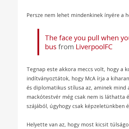
Persze nem lehet mindenkinek ínyére a he
The face you pull when y
bus
from
LiverpoolFC
Tegnap este akkora meccs volt, hogy a
indítványoztátok, hogy McA írja a kiha
és diplomatikus stílusa az, aminek mind 
mackótestvér még csak nem is láthatta é
szájából, úgyhogy csak képzeletünkben é
Helyette van az, hogy most kicsit túlság