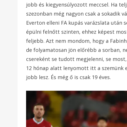
jobb és kiegyensúlyozott meccsel. Ha telj
szezonban még nagyon csak a sokadik vá
Everton elleni FA kupás varázslata után s
épülni felnőtt szinten, ehhez képest m
feljebb. Azt nem mondom, hogy a Fabinh
de folyamatosan jön előrébb a sorban, n
csereként se tudott megjelenni, se most, 
12 hónap alatt lenyomott itt a szemünk el
jobb lesz. És még ő is csak 19 éves.