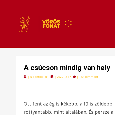
VÖRÖSFONAT
VÖRÖS FONAT
A csúcson mindig van hely
Posted
|
szederbokor
|
2020-12-17
|
160 komment
on
Ott fent az ég is kékebb, a fű is zöldebb,
rottyantabb, mint általában. És persze a 