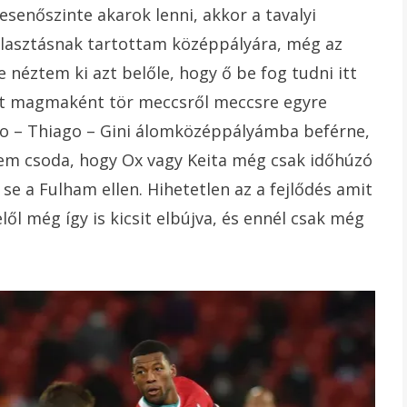
esenőszinte akarok lenni, akkor a tavalyi
lasztásnak tartottam középpályára, még az
e néztem ki azt belőle, hogy ő be fog tudni itt
ost magmaként tör meccsről meccsre egyre
o – Thiago – Gini álomközéppályámba beférne,
em csoda, hogy Ox vagy Keita még csak időhúzó
se a Fulham ellen. Hihetetlen az a fejlődés amit
ől még így is kicsit elbújva, és ennél csak még