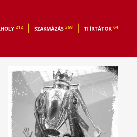
212
368
64
ÁHOLY
SZAKMÁZÁS
TI ÍRTÁTOK