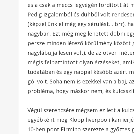
és a csak a meccs legvégén fordított át 
Pedig izgalomból és dühből volt rendese
(képzeljünk el még egy sérülést… brr), 
nagyban. Ezt még meg lehetett dobni egy
persze minden létező körülmény között gó
nagylábujja lesen volt), de az ötven mét
mégis felpattintott olyan érzéseket, ami
tudatában és egy nappal később azért már
gól volt. Soha nem is ezekkel van a baj, 
probléma, hogy máskor nem, és kulcsszi
Végül szerencsére mégsem ez lett a kulcs
egyébként meg Klopp liverpooli karrierjé
10-ben pont Firmino szerezte a győztes g