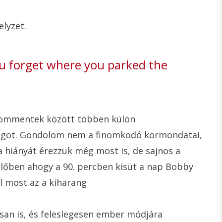
lyzet.
ou forget where you parked the
 kommentek között többen külön
rangot. Gondolom nem a finomkodó körmondatai,
a hiányát érezzük még most is, de sajnos a
lőben ahogy a 90. percben kisüt a nap Bobby
l most az a kiharang
osan is, és feleslegesen ember módjára