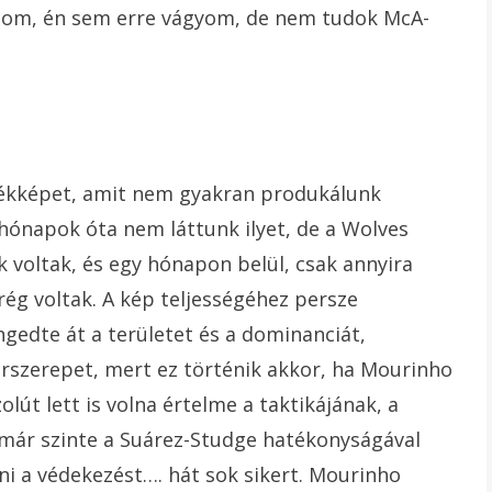
tudom, én sem erre vágyom, de nem tudok McA-
tékképet, amit nem gyakran produkálunk
ónapok óta nem láttunk ilyet, de a Wolves
ek voltak, és egy hónapon belül, csak annyira
ég voltak. A kép teljességéhez persze
gedte át a területet és a dominanciát,
érszerepet, mert ez történik akkor, ha Mourinho
lút lett is volna értelme a taktikájának, a
már szinte a Suárez-Studge hatékonyságával
lni a védekezést…. hát sok sikert. Mourinho