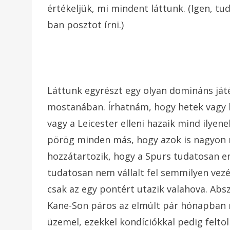
értékeljük, mi mindent láttunk. (Igen, 
ban posztot írni.)
Láttunk egyrészt egy olyan domináns já
mostanában. Írhatnám, hogy hetek vagy h
vagy a Leicester elleni hazaik mind ilyen
pörög minden más, hogy azok is nagyon r
hozzátartozik, hogy a Spurs tudatosan en
tudatosan nem vállalt fel semmilyen vez
csak az egy pontért utazik valahova. Abszo
Kane-Son páros az elmúlt pár hónapban 
üzemel, ezekkel kondíciókkal pedig felto