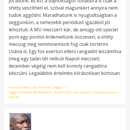
jól állunk, és ezt a bajnokságot továbbra is csak a
shitty veszítheti el, szóval magunkért annyira nem
tudok aggódni. Maradhatunk is nyugodtságban a
seggünkön, a nehezebb periódust igazából jól
lehoztuk: A MU meccsért kár, de amúgy ott speciel
pont egy pontot érdemeltünk összesen, a shitty
meccsig meg semminemsok fog csak történni.
Utána is: Egy fos everton elleni rangadót leszámítva
(meg egy talán tét nélküli Napoli meccset)
december végéig nem kell komoly rangadóra
készülni. Legalábbis értelmes kiírásokban biztosan.
Posted in
Meccsek
,
Premier League
Tagged
divatból labdalevétel
,
divatból MO sem passzol
,
Divatból szarok a
csirkék