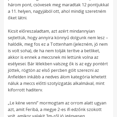
három pont, csövesek meg maradtak 12 pontjukkal
a 11. helyen, nagyjából ott, ahol mindig szeretném
őket látni.
Kicsit előreszaladtam, azt azért mindannyian
sejtettük, hogy annyira könnyű dolgunk nem lesz –
halódik, meg fos ez a Tottenham (jelezném, jó nem
is volt soha), de ha nem tolják terítve a betliket,
akkor is ennek a meccsnek mi lettünk volna az
esélyesei. Bár lélekben valszeg ők is az egy pontért
jöttek, rögtön az első percben gólt szerezni az
Anfielden inkább a nedves álom kategória lehetett
náluk a meccs előtti szotyizgatás alkalmával, mint
kiforrott haditerv.
„Le kéne venni” mormogtam az orrom alatt ugyan
azt, amit Feribá, a megye 2-es ifi edzőnk szokott
volt, amikor valakit 3m-ről jó igényesen