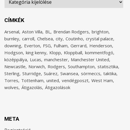
CÍMKÉK
Arsenal
Aston Villa
BL
Brendan Rodgers
brighton
burnley
carroll
Chelsea
city
Coutinho
crystal palace
downing
Everton
FSG
Fulham
Gerrard
Henderson
Hodgson
king kenny
Klopp
Kloppball
kommentfogó
középpálya
Lucas
manchester
Manchester United
Newcastle
Norwich
Rodgers
Southampton
statisztika
Sterling
Sturridge
Suárez
Swansea
sörmeccs
taktika
Torres
Tottenham
united
vendégposzt
West Ham
wolves
Átigazolás
Átigazolások
META