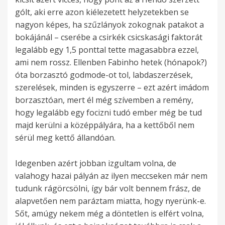
gólt, aki erre azon kiélezetett helyzetekben se
nagyon képes, ha szűzlányok zokognak patakot a
bokájánál – cserébe a csirkék csicskasági faktorát
legalább egy 1,5 ponttal tette magasabbra ezzel,
ami nem rossz. Ellenben Fabinho hetek (hónapok?)
óta borzasztó godmode-ot tol, labdaszerzések,
szerelések, minden is egyszerre – ezt azért imádom
borzasztóan, mert él még szívemben a remény,
hogy legalább egy focizni tudó ember még be tud
majd kerülni a középpályára, ha a kettőből nem
sérül meg kettő állandóan.
Idegenben azért jobban izgultam volna, de
valahogy hazai pályán az ilyen meccseken már nem
tudunk rágörcsölni, így bár volt bennem frász, de
alapvetően nem paráztam miatta, hogy nyerünk-e.
Sőt, amúgy nekem még a döntetlen is elfért volna,