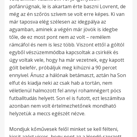
pofánrúgnak, le is akartam érte baszni Lovrent, de
még az én szőrös szívem se volt erre képes. Ki van
már taposva elég szélesen az idegpálya az
agyamban, aminek a végén már jövök is idegbe
tőle, de ez most pont nem az volt – remélem
rámcáfol és nem is lesz több. Viszont ettől a góltól
egyből vészüzemmódba kapcsoltak a csirkék és
úgy voltak vele, hogy ha már vezetnek, egy kapott
gólt belefér, próbáljuk meg kihúzni a 90 percet
ennyivel. Ánusz a hálónak betámaszt, aztán ha Son
elfut és kiadja neki az csak hab a tortán, nem
véletlenül halmozott fel annyi rohamnégert pöcs
futballtudás helyett. Son el is futott, ezt leszámítva
azonban nem volt értelmezhetőnek mondható
helyzetük a meccs egészét nézve.
Mondjuk kőművesek felől minket se kell félteni,
kicsit azért vicces, hogy pont az a Hendó szerzett