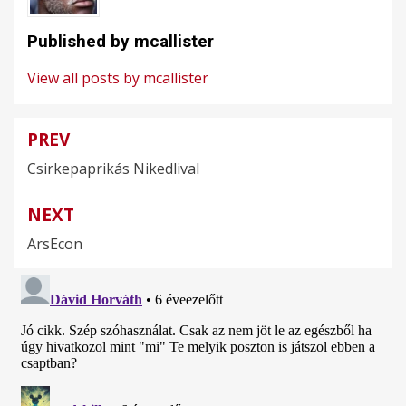
Published by
mcallister
View all posts by mcallister
PREV
Bejegyzés
Csirkepaprikás Nikedlival
navigáció
NEXT
ArsEcon