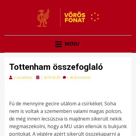
VÖRÖSFONAT
VÖRÖS FONAT
MENU
Tottenham összefoglaló
Posted
|
mcallister
|
2019-10-29
|
45 komment
on
Fú de mennyire gecire utálom a csirkéket. Soha
nem is voltak a szememben valami magas polcon,
de még innen lecsúszva is majdnem sikerült nekik
megmaszekolni, hogy a MU után ellenük is bukjunk
pontokat. A végére azért sikerült összekaparni a