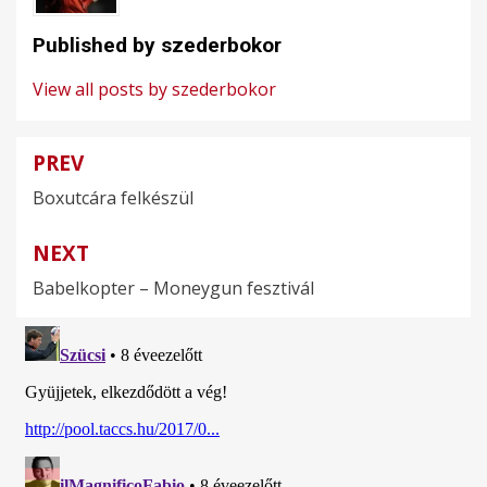
Published by
szederbokor
View all posts by szederbokor
PREV
Bejegyzés
Boxutcára felkészül
navigáció
NEXT
Babelkopter – Moneygun fesztivál