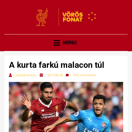
VÖRÖSFONAT
VÖRÖS FONAT
MENU
A kurta farkú malacon túl
Posted
|
szederbokor
|
2017-08-28
|
1672 komment
on