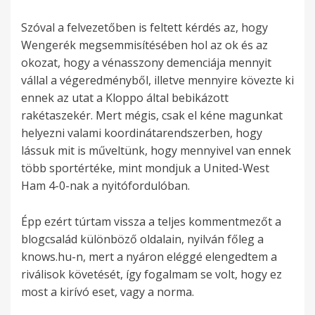
Szóval a felvezetőben is feltett kérdés az, hogy
Wengerék megsemmisítésében hol az ok és az
okozat, hogy a vénasszony demenciája mennyit
vállal a végeredményből, illetve mennyire kövezte ki
ennek az utat a Kloppo által bebikázott
rakétaszekér. Mert mégis, csak el kéne magunkat
helyezni valami koordinátarendszerben, hogy
lássuk mit is műveltünk, hogy mennyivel van ennek
több sportértéke, mint mondjuk a United-West
Ham 4-0-nak a nyitófordulóban.
Épp ezért túrtam vissza a teljes kommentmezőt a
blogcsalád különböző oldalain, nyilván főleg a
knows.hu-n, mert a nyáron eléggé elengedtem a
riválisok követését, így fogalmam se volt, hogy ez
most a kirívó eset, vagy a norma.