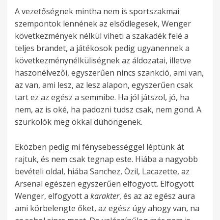
A vezetőségnek mintha nem is sportszakmai
szempontok lennének az elsődlegesek, Wenger
következmények nélkül viheti a szakadék felé a
teljes brandet, a játékosok pedig ugyanennek a
következménynélküliségnek az áldozatai, illetve
haszonélvezői, egyszerűen nincs szankció, ami van,
az van, ami lesz, az lesz alapon, egyszerűen csak
tart ez az egész a semmibe. Ha jól játszol, jó, ha
nem, az is oké, ha padozni tudsz csak, nem gond. A
szurkolók meg okkal dühöngenek.
Eközben pedig mi fénysebességgel léptünk át
rajtuk, és nem csak tegnap este. Hiába a nagyobb
bevételi oldal, hiába Sanchez, Özil, Lacazette, az
Arsenal egészen egyszerűen elfogyott. Elfogyott
Wenger, elfogyott a
karakter
, és az az egész aura
ami körbelengte őket, az egész úgy ahogy van, na