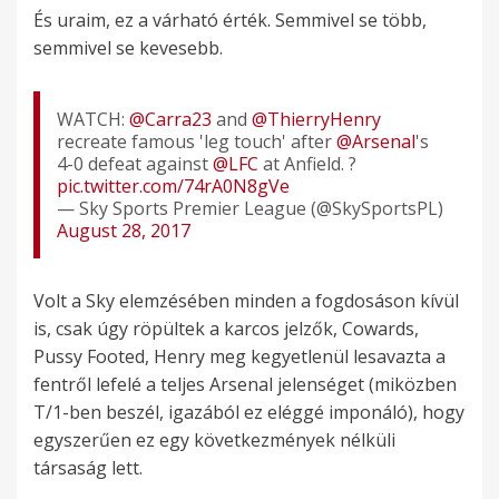
És uraim, ez a várható érték. Semmivel se több,
semmivel se kevesebb.
WATCH:
@Carra23
and
@ThierryHenry
recreate famous 'leg touch' after
@Arsenal
's
4-0 defeat against
@LFC
at Anfield. ?
pic.twitter.com/74rA0N8gVe
— Sky Sports Premier League (@SkySportsPL)
August 28, 2017
Volt a Sky elemzésében minden a fogdosáson kívül
is, csak úgy röpültek a karcos jelzők, Cowards,
Pussy Footed, Henry meg kegyetlenül lesavazta a
fentről lefelé a teljes Arsenal jelenséget (miközben
T/1-ben beszél, igazából ez eléggé imponáló), hogy
egyszerűen ez egy következmények nélküli
társaság lett.