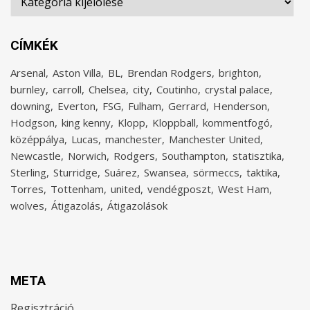
CÍMKÉK
Arsenal
Aston Villa
BL
Brendan Rodgers
brighton
burnley
carroll
Chelsea
city
Coutinho
crystal palace
downing
Everton
FSG
Fulham
Gerrard
Henderson
Hodgson
king kenny
Klopp
Kloppball
kommentfogó
középpálya
Lucas
manchester
Manchester United
Newcastle
Norwich
Rodgers
Southampton
statisztika
Sterling
Sturridge
Suárez
Swansea
sörmeccs
taktika
Torres
Tottenham
united
vendégposzt
West Ham
wolves
Átigazolás
Átigazolások
META
Regisztráció