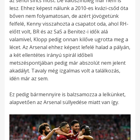
az sehol sincs most. De valószínűleg már nem is
lesz. Ehhez képest nálunk a 2010-es kvázi-csőd óta
bőven nem folyamatosan, de azért jövögetünk
felfelé, Kenny visszahozta a csapatot oda, ahol RH-
előtt volt, BR és az SaS a Benitez-i idők alá
valamivel, Klopp pedig onnan kilőve ugrotta meg a
lécet. Az Arsenal ehhez képest lefelé halad a pályán,
a két ellentétes irányú spirál időbeli
metszéspontjában pedig már abszolút nem jelent
akadályt. Tavaly még izgalmas volt a találkozás,
idén már az sem.
Ez pedig bármennyire is balzsamozza a lelkünket,
alapvetően az Arsenal süllyedése miatt van így.