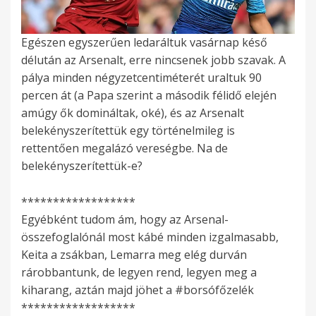
Egészen egyszerűen ledaráltuk vasárnap késő
délután az Arsenalt, erre nincsenek jobb szavak. A
pálya minden négyzetcentiméterét uraltuk 90
percen át (a Papa szerint a második félidő elején
amúgy ők domináltak, oké), és az Arsenalt
belekényszerítettük egy történelmileg is
rettentően megalázó vereségbe. Na de
belekényszerítettük-e?
******************
Egyébként tudom ám, hogy az Arsenal-
összefoglalónál most kábé minden izgalmasabb,
Keita a zsákban, Lemarra meg elég durván
rárobbantunk, de legyen rend, legyen meg a
kiharang, aztán majd jöhet a #borsófőzelék
******************