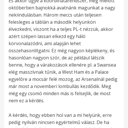
És akkor ugye a koordinátarendszer, még mielőtt
októberben bajnokká avatnánk magunkat a nagy
nekiindulásban. Három meccs után teljesen
felesleges a táblán a második helyünkön
élvezkedni, viszont ha a teljes PL-t nézzük, akkor
azért szépen lassan elkezd egy háló
körvonalazódni, ami alapján lehet
összehasonlítgatni. Ez még nagyon képlékeny, és
hasonlóan nagyon szór, de az például látszik
benne, hogy a várakozások ellenére pl. a Swansea
elég masszívnak tűnik, a West Ham és a Palace
egyelőre a mocsár felé mozog, az Arsenalnál pedig
már most a novemberi lombullás kezdődik. Meg
még egy csomó minden más is felsejlik, de most
nem ez a kérdés.
A kérdés, hogy ebben hol van a mi helyünk, erre
pedig nyilván nincsen egyértelmű válasz. De ha