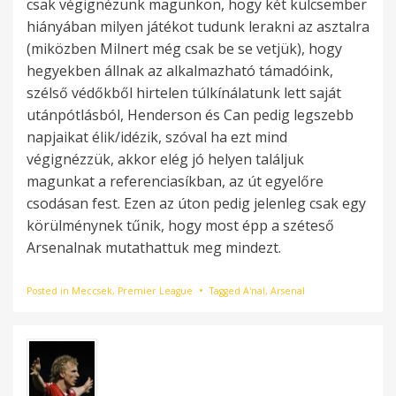
csak végignézünk magunkon, hogy két kulcsember
hiányában milyen játékot tudunk lerakni az asztalra
(miközben Milnert még csak be se vetjük), hogy
hegyekben állnak az alkalmazható támadóink,
szélső védőkből hirtelen túlkínálatunk lett saját
utánpótlásból, Henderson és Can pedig legszebb
napjaikat élik/idézik, szóval ha ezt mind
végignézzük, akkor elég jó helyen találjuk
magunkat a referenciasíkban, az út egyelőre
csodásan fest. Ezen az úton pedig jelenleg csak egy
körülménynek tűnik, hogy most épp a széteső
Arsenalnak mutathattuk meg mindezt.
Posted in
Meccsek
,
Premier League
Tagged
A'nal
,
Arsenal