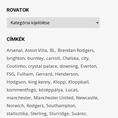
ROVATOK
Rovatok
CÍMKÉK
Arsenal
Aston Villa
BL
Brendan Rodgers
brighton
burnley
carroll
Chelsea
city
Coutinho
crystal palace
downing
Everton
FSG
Fulham
Gerrard
Henderson
Hodgson
king kenny
Klopp
Kloppball
kommentfogó
középpálya
Lucas
manchester
Manchester United
Newcastle
Norwich
Rodgers
Southampton
statisztika
Sterling
Sturridge
Suárez