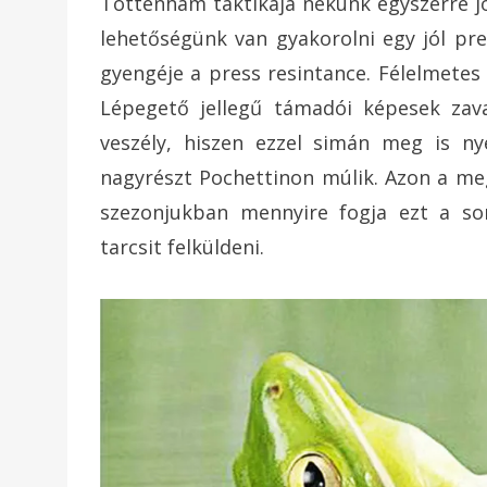
Tottenham taktikája nekünk egyszerre jó
lehetőségünk van gyakorolni egy jól pre
gyengéje a press resintance. Félelmetes 
Lépegető jellegű támadói képesek zav
veszély, hiszen ezzel simán meg is ny
nagyrészt Pochettinon múlik. Azon a me
szezonjukban mennyire fogja ezt a so
tarcsit felküldeni.