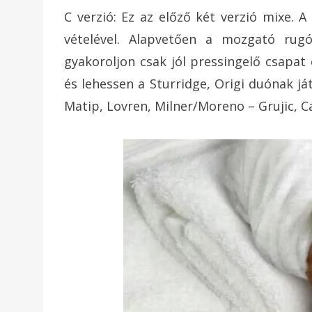
C verzió: Ez az előző két verzió mixe. 
vételével. Alapvetően a mozgató ru
gyakoroljon csak jól pressingelő csapat 
és lehessen a Sturridge, Origi duónak já
Matip, Lovren, Milner/Moreno – Grujic, Ca