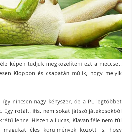
féle képen tudjuk megközelíteni ezt a meccset.
ljesen Kloppon és csapatán múlik, hogy melyik
, így nincsen nagy kényszer, de a PL legtöbbet
 Egy rotált, ifis, nem sokat játszó játékosokból
krétű lenne. Hiszen a Lucas, Klavan féle nem túl
k magukat éles körülmények között is, hogy