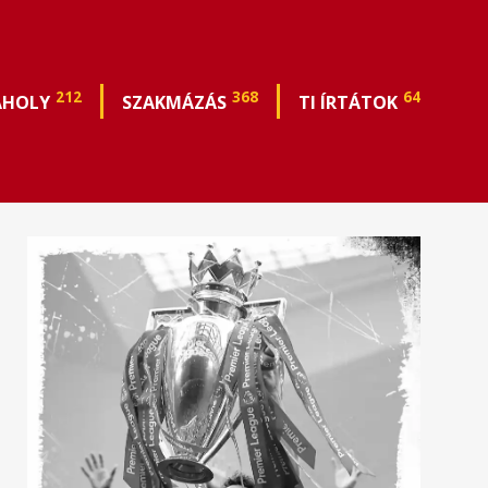
212
368
64
ÁHOLY
SZAKMÁZÁS
TI ÍRTÁTOK