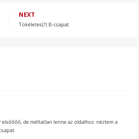
NEXT
Tökéletes(?) B-csapat
lsőőőő, de méltatlan lenne az oldalhoz. néztem a
csapat.