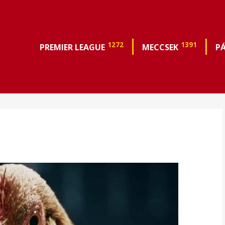
1272
1391
PREMIER LEAGUE
MECCSEK
P