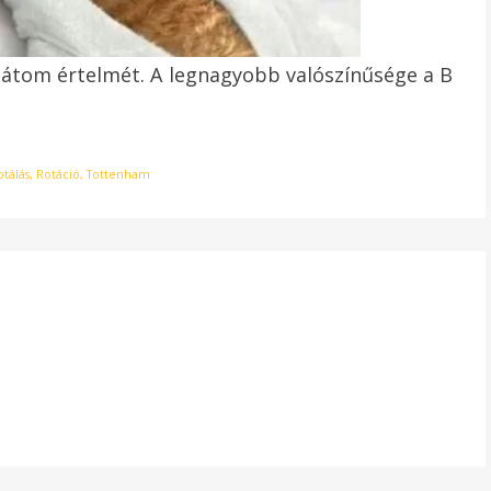
látom értelmét. A legnagyobb valószínűsége a B
otálás
,
Rotáció
,
Tottenham