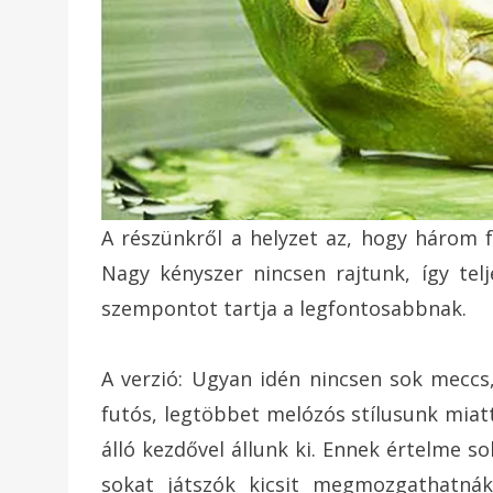
A részünkről a helyzet az, hogy három 
Nagy kényszer nincsen rajtunk, így te
szempontot tartja a legfontosabbnak.
A verzió: Ugyan idén nincsen sok meccs
futós, legtöbbet melózós stílusunk miatt.
álló kezdővel állunk ki. Ennek értelme so
sokat játszók kicsit megmozgathatná