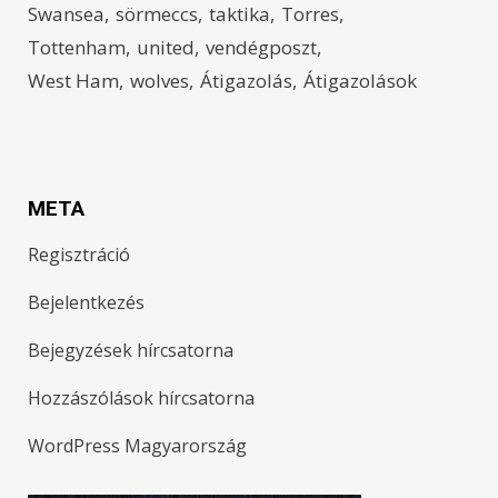
Swansea
sörmeccs
taktika
Torres
Tottenham
united
vendégposzt
West Ham
wolves
Átigazolás
Átigazolások
META
Regisztráció
Bejelentkezés
Bejegyzések hírcsatorna
Hozzászólások hírcsatorna
WordPress Magyarország