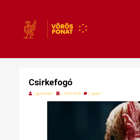
VÖRÖSFONAT
VÖRÖS FONAT
Csirkefogó
Posted
|
guthmate
|
2016-10-25
|
/span>
on