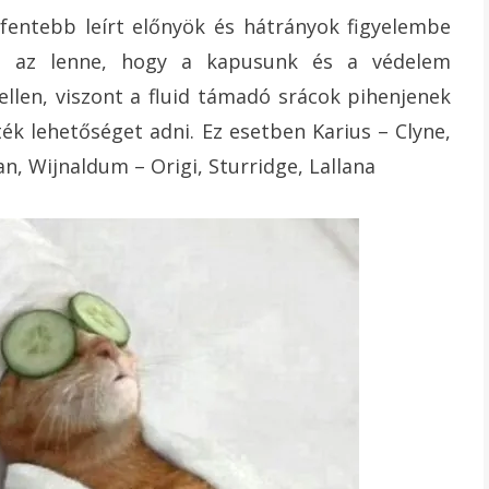
A fentebb leírt előnyök és hátrányok figyelembe
gó az lenne, hogy a kapusunk és a védelem
ellen, viszont a fluid támadó srácok pihenjenek
ték lehetőséget adni. Ez esetben Karius – Clyne,
n, Wijnaldum – Origi, Sturridge, Lallana