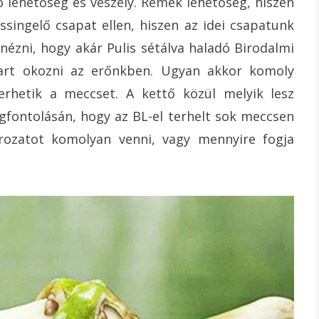
 lehetőség és veszély. Remek lehetőség, hiszen
ssingelő csapat ellen, hiszen az idei csapatunk
nézni, hogy akár Pulis sétálva haladó Birodalmi
art okozni az erőnkben. Ugyan akkor komoly
erhetik a meccset. A kettő közül melyik lesz
gfontolásán, hogy az BL-el terhelt sok meccsen
rozatot komolyan venni, vagy mennyire fogja