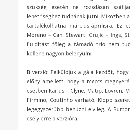
szükség esetén ne rozsdásan szállja
lehetőséghez tudnának jutni. Miközben
tartalékolhatna március-áprilisra. Ez
Moreno – Can, Stewart, Grujic – Ings, St
fluiditást főleg a támadó trió nem tu
kellene nagyon belenyúlni.
B verzió: Felküldjük a gála kezdőt, hogy
előny amellett, hogy a meccs megnyerés
esetben Karius – Clyne, Matip, Lovren, 
Firmino, Coutinho várható. Klopp szere
legegyszerűbb behúzni elvileg. A Burton
esély erre a verzióra.