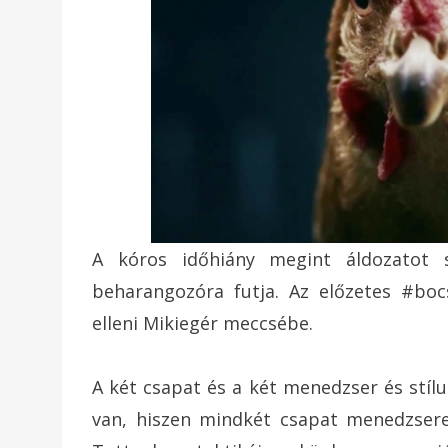
A kóros időhiány megint áldozatot s
beharangozóra futja. Az előzetes #boc
elleni Mikiegér meccsébe.
A két csapat és a két menedzser és stíl
van, hiszen mindkét csapat menedzsere