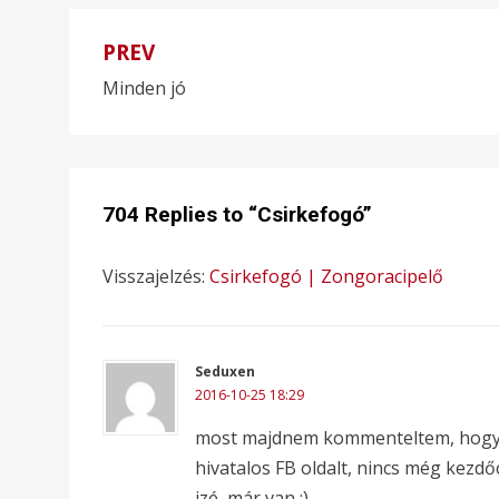
PREV
Bejegyzés
Minden jó
navigáció
704 Replies to “Csirkefogó”
Visszajelzés:
Csirkefogó | Zongoracipelő
Seduxen
2016-10-25 18:29
most majdnem kommenteltem, hogy e
hivatalos FB oldalt, nincs még kezdő
izé, már van :)