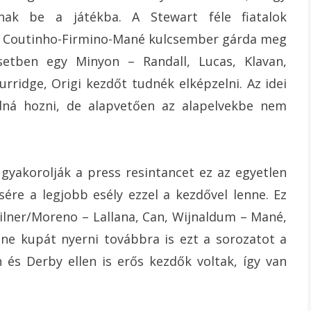
nak be a játékba. A Stewart féle fiatalok
 a Coutinho-Firmino-Mané kulcsember gárda meg
 esetben egy Minyon – Randall, Lucas, Klavan,
urridge, Origi kezdőt tudnék elképzelni. Az idei
dná hozni, de alapvetően az alapelvekbe nem
 gyakorolják a press resintancet ez az egyetlen
ére a legjobb esély ezzel a kezdővel lenne. Ez
Milner/Moreno – Lallana, Can, Wijnaldum – Mané,
tne kupát nyerni továbbra is ezt a sorozatot a
 és Derby ellen is erős kezdők voltak, így van