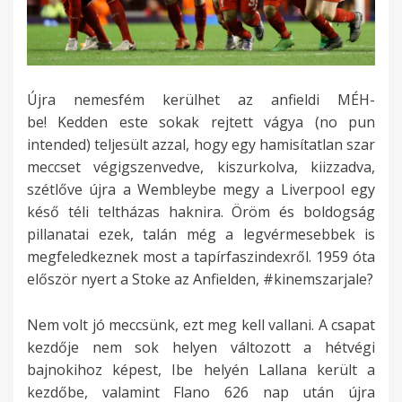
Újra nemesfém kerülhet az anfieldi MÉH-
be! Kedden este sokak rejtett vágya (no pun
intended) teljesült azzal, hogy egy hamisítatlan szar
meccset végigszenvedve, kiszurkolva, kiizzadva,
szétlőve újra a Wembleybe megy a Liverpool egy
késő téli teltházas haknira. Öröm és boldogság
pillanatai ezek, talán még a legvérmesebbek is
megfeledkeznek most a tapírfaszindexről. 1959 óta
először nyert a Stoke az Anfielden, #kinemszarjale?
Nem volt jó meccsünk, ezt meg kell vallani. A csapat
kezdője nem sok helyen változott a hétvégi
bajnokihoz képest, Ibe helyén Lallana került a
kezdőbe, valamint Flano 626 nap után újra