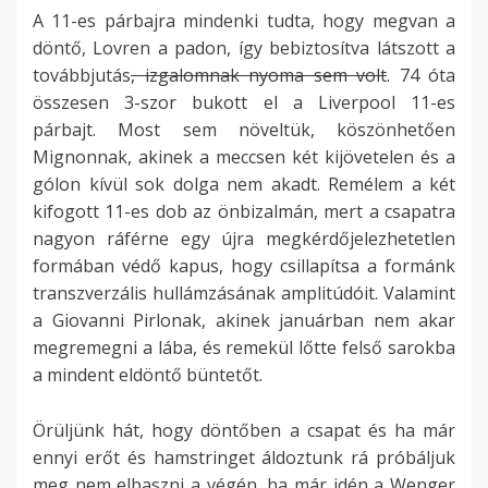
A 11-es párbajra mindenki tudta, hogy megvan a
döntő, Lovren a padon, így bebiztosítva látszott a
továbbjutás
, izgalomnak nyoma sem volt
. 74 óta
összesen 3-szor bukott el a Liverpool 11-es
párbajt. Most sem növeltük, köszönhetően
Mignonnak, akinek a meccsen két kijövetelen és a
gólon kívül sok dolga nem akadt. Remélem a két
kifogott 11-es dob az önbizalmán, mert a csapatra
nagyon ráférne egy újra megkérdőjelezhetetlen
formában védő kapus, hogy csillapítsa a formánk
transzverzális hullámzásának amplitúdóit. Valamint
a Giovanni Pirlonak, akinek januárban nem akar
megremegni a lába, és remekül lőtte felső sarokba
a mindent eldöntő büntetőt.
Örüljünk hát, hogy döntőben a csapat és ha már
ennyi erőt és hamstringet áldoztunk rá próbáljuk
meg nem elbaszni a végén, ha már idén a Wenger