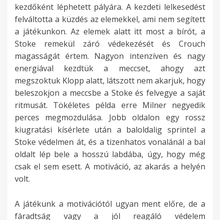
kezdőként léphetett pályára. A kezdeti lelkesedést
felváltotta a küzdés az elemekkel, ami nem segített
a játékunkon. Az elemek alatt itt most a bírót, a
Stoke remekül záró védekezését és Crouch
magasságát értem. Nagyon intenzíven és nagy
energiával kezdtük a meccset, ahogy azt
megszoktuk Klopp alatt, látszott nem akarjuk, hogy
beleszokjon a meccsbe a Stoke és felvegye a saját
ritmusát. Tökéletes példa erre Milner negyedik
perces megmozdulása. Jobb oldalon egy rossz
kiugratási kísérlete után a baloldalig sprintel a
Stoke védelmen át, és a tizenhatos vonalánál a bal
oldalt lép bele a hosszú labdába, úgy, hogy még
csak el sem esett. A motiváció, az akarás a helyén
volt.
A játékunk a motivációtól ugyan ment előre, de a
fáradtság vagy a jól reagáló védelem