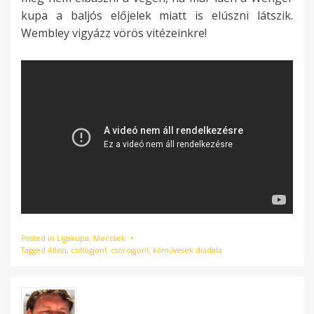
kupa a baljós előjelek miatt is elúszni látszik.
Wembley vigyázz vörös vitézeinkre!
Posted in
Ligakupa
,
Meccsek
Tagged
Allen
,
csillogjon!
,
csörögjön!
,
kőművesek diadala