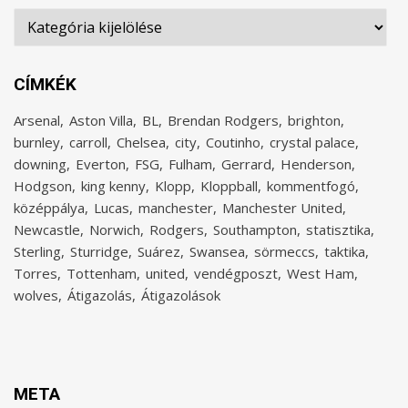
Rovatok
CÍMKÉK
Arsenal
Aston Villa
BL
Brendan Rodgers
brighton
burnley
carroll
Chelsea
city
Coutinho
crystal palace
downing
Everton
FSG
Fulham
Gerrard
Henderson
Hodgson
king kenny
Klopp
Kloppball
kommentfogó
középpálya
Lucas
manchester
Manchester United
Newcastle
Norwich
Rodgers
Southampton
statisztika
Sterling
Sturridge
Suárez
Swansea
sörmeccs
taktika
Torres
Tottenham
united
vendégposzt
West Ham
wolves
Átigazolás
Átigazolások
META