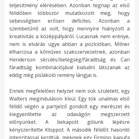
teljesítmény elérésében. Azonban tegnap az első
félidőben többször mutatkozott meg, hogy
sebességben erősen deficites. Azonban a
szembetűnő az volt, hogy mennyire hiányzott a
kreativitás a középpályáról. Lucasnak nem erénye,
nem is elvárás ugye abban a pozícióban, Milner
élharcosa a kőműves szakszervezetnek, azonban
Henderson sérülés/betegség/fáradtság és Can
fáradtság kombinációjával kialudni látszanak az
eddig még pislákoló remény lángjai is.
Ennek megfelelően helyzet nem sok született, egy
Walters meginduláson kívül. Egy tök unalmas első
félidő végén a partjelző gondolt egy merészet és
kiegyenlítette az odavágón megszerzett
előnyünket. A bekapott gólunk lépésre
kényszerítette Kloppot. A második félidőt hasonló
intenzitással kezdtük, melynek egy Firmino kapufa