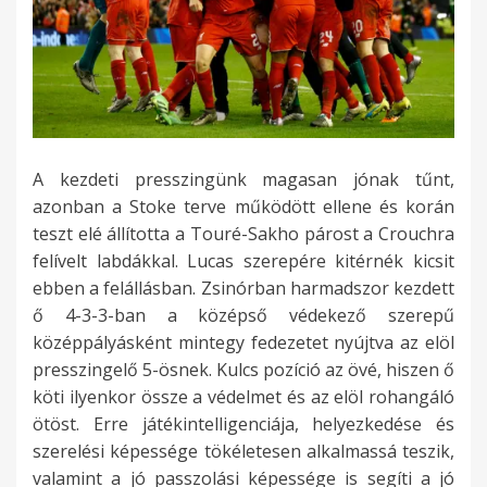
A kezdeti presszingünk magasan jónak tűnt,
azonban a Stoke terve működött ellene és korán
teszt elé állította a Touré-Sakho párost a Crouchra
felívelt labdákkal. Lucas szerepére kitérnék kicsit
ebben a felállásban. Zsinórban harmadszor kezdett
ő 4-3-3-ban a középső védekező szerepű
középpályásként mintegy fedezetet nyújtva az elöl
presszingelő 5-ösnek. Kulcs pozíció az övé, hiszen ő
köti ilyenkor össze a védelmet és az elöl rohangáló
ötöst. Erre játékintelligenciája, helyezkedése és
szerelési képessége tökéletesen alkalmassá teszik,
valamint a jó passzolási képessége is segíti a jó