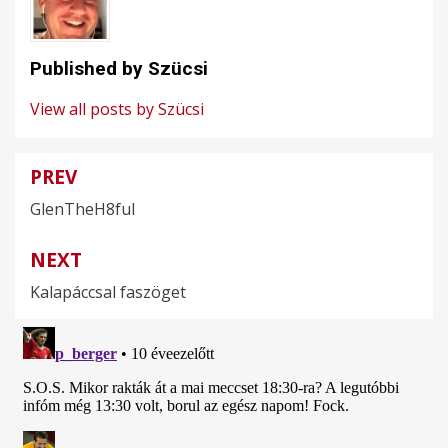
Published by
Szücsi
View all posts by Szücsi
PREV
Bejegyzés
GlenTheH8ful
navigáció
NEXT
Kalapáccsal faszöget