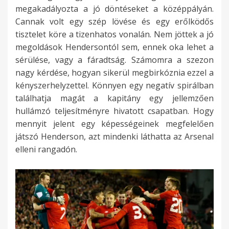
megakadályozta a jó döntéseket a középpályán.
Cannak volt egy szép lövése és egy erőlködős
tisztelet köre a tizenhatos vonalán. Nem jöttek a jó
megoldások Hendersontól sem, ennek oka lehet a
sérülése, vagy a fáradtság. Számomra a szezon
nagy kérdése, hogyan sikerül megbirkóznia ezzel a
kényszerhelyzettel. Könnyen egy negatív spirálban
találhatja magát a kapitány egy jellemzően
hullámzó teljesítményre hivatott csapatban. Hogy
mennyit jelent egy képességeinek megfelelően
játszó Henderson, azt mindenki láthatta az Arsenal
elleni rangadón.