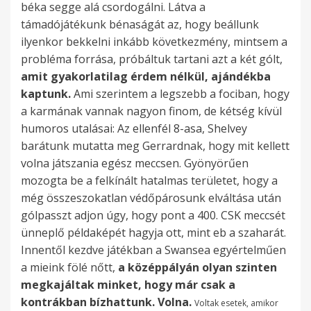
s
t
g
béka segge alá csordogálni. Látva a
j
v
l
á
d
t
g
b
h
k
t
.
v
e
p
á
támadójátékunk bénaságát az, hogy beállunk
e
a
n
l
m
i
á
a
o
a
t
B
o
n
r
l
ilyenkor bekkelni inkább következmény, mintsem a
l
l
e
y
e
n
t
n
g
n
e
e
l
g
e
l
probléma forrása, próbáltuk tartani azt a két gólt,
e
ó
k
á
g
n
a
a
y
k
n
j
t
y
z
í
amit gyakorlatilag érdem nélkül, ajándékba
s
g
.
r
i
e
z
2
h
i
e
ö
u
e
e
t
kaptunk.
Ami szerintem a legszebb a fociban, hogy
ü
y
ó
n
n
,
.
a
r
t
t
n
n
n
h
a karmának vannak nagyon finom, de kétség kívül
l
o
l
d
i
h
f
g
ö
e
t
k
g
t
a
humoros utalásai: Az ellenfél 8-asa, Shelvey
h
r
v
u
s
o
é
y
h
s
,
.
e
á
t
barátunk mutatta meg Gerrardnak, hogy mit kellett
o
s
a
l
k
g
l
j
ö
e
ü
T
f
l
a
volna játszania egész meccsen. Gyönyörűen
g
l
l
n
i
y
i
á
g
n
v
ú
o
n
t
mozogta be a felkínált hatalmas területet, hogy a
y
a
a
i
j
b
d
k
n
h
ö
l
r
i
l
még összeszokatlan védőpárosunk elváltása után
a
b
k
,
á
e
e
s
é
á
l
s
m
a
a
gólpasszt adjon úgy, hogy pont a 400. CSK meccsét
k
d
i
h
r
á
i
e
n
t
t
á
á
,
n
ünneplő példaképét hagyja ott, mint eb a szaharát.
o
a
n
a
a
l
j
g
e
r
ö
g
t
h
j
Innentől kezdve játékban a Swansea egyértelműen
r
j
e
i
p
l
á
í
k
a
t
o
n
o
é
a mieink fölé nőtt,
a középpályán olyan szinten
á
á
k
n
u
u
t
t
,
v
t
s
y
g
g
megkajáltak minket, hogy már csak a
b
r
b
n
s
n
é
s
d
o
,
a
ú
y
t
kontrákban bízhattunk. Volna.
b
a
e
Voltak esetek, amikor
e
z
k
k
é
e
n
p