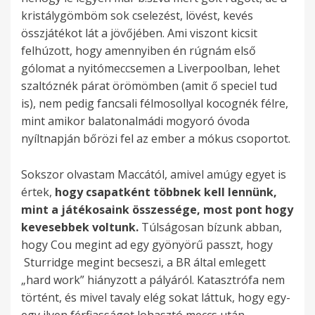
r
o
d
n
r
v
r
i
a
n
g
kristálygömböm sok cselezést, lövést, kevés
t
ó
r
l
i
d
r
e
o
s
é
i
y
összjátékot lát a jövőjében. Ami viszont kicsit
h
,
á
ó
s
e
i
y
d
c
p
t
G
felhúzott, hogy amennyiben én rúgnám első
e
h
s
,
z
r
d
v
a
s
ü
ú
e
gólomat a nyitómeccsemen a Liverpoolban, lehet
l
a
a
ü
h
s
g
s
l
a
l
l
r
szaltóznék párat örömömben (amit ő speciel tud
y
a
,
r
a
o
e
S
m
k
ő
m
r
is), nem pedig fancsali félmosollyal kocognék félre,
z
m
p
e
r
n
m
h
i
d
t
é
a
mint amikor balatonalmádi mogyoró óvoda
e
e
r
s
m
o
e
e
l
r
á
l
r
nyíltnapján bőrözi fel az ember a mókus csoportot.
t
c
ó
t
ó
n
g
l
é
.
m
y
d
a
c
b
e
n
k
i
v
p
G
a
e
l
m
Sokszor olvastam Maccától, amivel amúgy egyet is
s
á
r
i
í
n
e
e
e
d
n
é
i
értek,
hogy csapatként többnek kell lennünk,
v
l
ü
á
v
t
y
g
n
ó
j
p
b
mint a játékosaink összessége, most pont hogy
é
t
l
t
ü
b
.
e
y
j
á
o
e
kevesebbek voltunk.
Túlságosan bízunk abban,
g
u
e
a
l
e
t
a
á
t
d
n
hogy Cou megint ad egy gyönyörű passzt, hogy
é
k
t
c
b
c
ő
S
t
s
a
i
Sturridge megint becseszi, a BR által emlegett
r
t
e
s
e
s
m
h
é
z
,
g
„hard work” hiányzott a pályáról. Katasztrófa nem
e
a
k
a
n
e
o
e
k
o
v
a
történt, és mivel tavaly elég sokat láttuk, hogy egy-
k
r
e
p
n
s
z
l
o
t
a