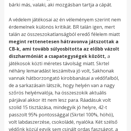
,
é
o
t
ő
y
z
e
bárki más, valaki, aki mozgásban tartja a cápát.
n
l
e
k
a
t
a
p
u
t
l
e
o
r
i
n
l
á
v
ö
m
e
m
h
e
s
t
e
A védelem játékosai az én véleményem szerint nem
a
i
l
b
e
s
i
s
e
o
.
e
t
,
érdemelnek különös kritikát. BR talán igen, mert
.
a
ú
b
z
s
t
t
g
z
E
n
f
e
talán az összeszokatlanságból eredő félelem miatt
A
v
g
k
e
z
o
m
i
n
g
e
l
g
megint rettenetesen hátravonva játszottak a
z
é
y
ö
t
e
v
e
n
i
y
v
u
y
CB-k, ami tovább súlyosbította az előbb vázolt
é
d
l
v
g
k
á
g
t
e
j
i
i
r
diszharmóniát a csapategységek között,
a
r
e
á
e
e
ö
b
l
a
g
ó
c
d
é
játékosok közti méretes távolság miatt. Skrtel
t
l
t
t
t
t
b
e
d
y
p
k
,
s
néhány lemaradást leszámítva jó volt, Sakhonak
m
e
s
k
é
ő
s
p
e
p
a
é
f
z
vannak hátborzongató kirobbanásai a védőfalból,
o
m
z
e
s
,
ú
ő
g
o
r
l
o
t
de a sarkazásain látszik, hogy helyén van a nagy
n
r
i
z
r
s
l
e
y
n
a
ő
l
m
szőrös helyénvalója, ha összeszokik aktuális
d
e
k
m
e
o
y
n
g
t
s
g
y
e
párjával akkor itt nem lesz para. Ráadásuk volt
o
a
e
é
a
k
o
g
y
o
z
ő
a
r
szolid 15 tisztázása, mindegyik jó helyre, 42-t
m
k
l
n
m
a
s
y
ö
t
t
z
m
t
passzolt 95% pontossággal (Skrtel 100%, höhö),
,
k
m
y
ú
t
b
o
n
a
o
ö
a
G
volt labdaszerzése, csokoládé, nyalóka. Két szélső
h
o
a
,
g
m
í
r
y
w
s
s
t
e
védőnk közül egyik sem csinált ordas faszságot, a
o
r
g
m