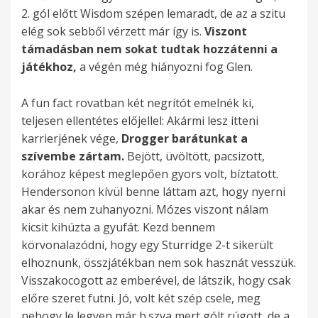
y
o
t
s
ö
a
l
r
o
r
2. gól előtt Wisdom szépen lemaradt, de az a szitu
g
k
y
i
i
z
o
v
r
l
u
e
s
r
elég sok sebből vérzett már így is.
Viszont
y
i
a
n
s
g
t
o
ű
e
f
j
h
a
támadásban nem sokat tudtak hozzátenni a
v
j
r
t
h
ó
t
l
p
s
t
t
e
r
játékhoz,
a végén még hiányozni fog Glen.
a
ö
á
s
a
,
a
t
a
i
u
ő
l
d
l
t
z
e
j
p
a
,
s
p
t
z
y
b
a
A fun fact rovatban két negrítót emelnék ki,
t
n
m
l
o
z
b
s
o
á
i
v
a
k
teljesen ellentétes előjellel: Akármi lesz itteni
v
i
a
a
n
e
í
z
k
n
k
á
s
i
karrierjének vége,
Drogger barátunkat a
o
,
p
m
t
l
z
t
o
s
,
l
z
n
szívembe zártam.
Bejött, üvöltött, pacsizott,
l
h
r
o
o
ő
t
,
l
z
a
t
o
e
korához képest meglepően gyors volt, bíztatott.
n
o
o
s
s
b
a
h
b
o
m
o
t
k
Hendersonon kívül benne láttam azt, hogy nyerni
a
g
b
M
a
b
t
o
ó
k
i
z
t
,
akar és nem zuhanyozni. Mózes viszont nálam
a
y
l
ó
n
v
o
g
l
á
n
t
f
m
kicsit kihúzta a gyufát. Kezd bennem
z
m
é
z
p
á
t
y
.
s
e
a
e
e
körvonalazódni, hogy egy Sturridge 2-t sikerült
a
i
m
e
a
z
t
S
o
k
t
l
r
elhoznunk, összjátékban nem sok hasznát vesszük.
z
é
a
s
s
o
,
S
h
s
í
á
l
t
Visszakocogott az emberével, de látszik, hogy csak
é
r
f
t
s
l
H
t
e
b
g
s
é
v
előre szeret futni. Jó, volt két szép csele, meg
l
t
o
.
z
t
e
u
l
i
y
r
p
a
nehogy le legyen már b.szva mert gólt rúgott, de a
e
j