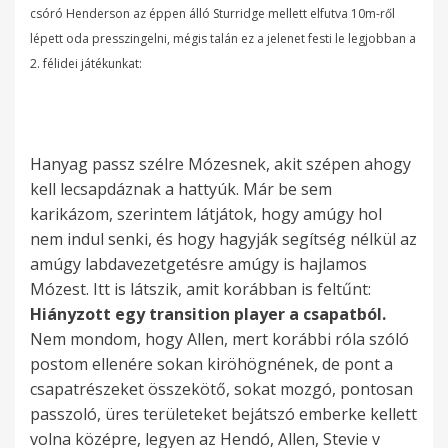
n
j
m
ö
a
t
k
csóró Henderson az éppen álló Sturridge mellett elfutva 10m-ről
n
i
i
u
g
p
v
a
b
t
i
r
n
á
e
lépett oda presszingelni, mégis talán ez a jelenet festi le legjobban a
r
l
n
n
o
a
c
í
ó
é
ő
s
s
l
2. félidei játékunkat:
á
a
y
k
é
n
j
s
z
c
r
h
o
h
l
t
h
e
a
l
t
á
i
u
s
t
a
k
o
e
u
a
n
t
k
a
t
z
n
a
i
j
s
z
t
d
s
k
:
ü
c
s
o
k
p
s
ó
z
s
Hanyag passz szélre Mózesnek, akit szépen ahogy
t
o
á
o
l
s
z
t
a
a
v
,
o
e
kell lecsapdáznak a hattyúk. Már be sem
v
t
r
r
a
a
o
t
b
t
á
h
r
m
karikázom, szerintem látjátok, hogy amúgy hol
o
t
a
b
z
p
t
,
b
u
l
a
b
v
nem indul senki, és hogy hagyják segítség nélkül az
l
v
.
e
a
a
t
k
a
n
t
n
e
o
amúgy labdavezetgetésre amúgy is hajlamos
n
o
N
k
m
t
a
o
n
k
u
e
h
l
Mózest. Itt is látszik, amit korábban is feltűnt:
a
l
e
k
ú
r
k
r
,
e
n
m
a
t
Hiányzott egy transition player a csapatból.
j
n
k
e
g
é
a
á
h
l
k
e
r
p
Nem mondom, hogy Allen, mert korábbi róla szóló
á
a
i
l
y
s
C
h
o
t
m
g
a
a
postom ellenére sokan kiröhögnének, de pont a
t
i
n
n
l
z
B
o
g
u
e
y
n
r
csapatrészeket összekötő, sokat mozgó, pontosan
s
n
e
i
a
e
-
z
y
d
g
ü
g
t
passzoló, üres területeket bejátszó emberke kellett
z
d
m
i
b
k
k
k
C
o
t
g
o
n
volna középre, legyen az Hendó, Allen, Stevie v
a
u
k
n
d
e