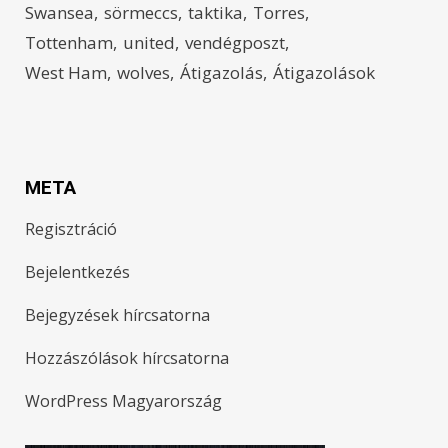
Swansea
sörmeccs
taktika
Torres
Tottenham
united
vendégposzt
West Ham
wolves
Átigazolás
Átigazolások
META
Regisztráció
Bejelentkezés
Bejegyzések hírcsatorna
Hozzászólások hírcsatorna
WordPress Magyarország