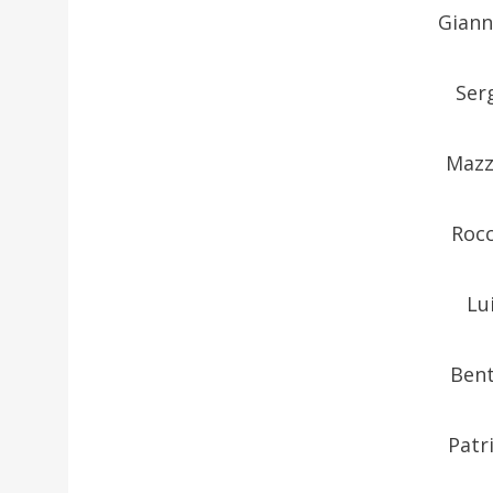
Giann
Ser
Mazz
Rocc
Lu
Bent
Patr