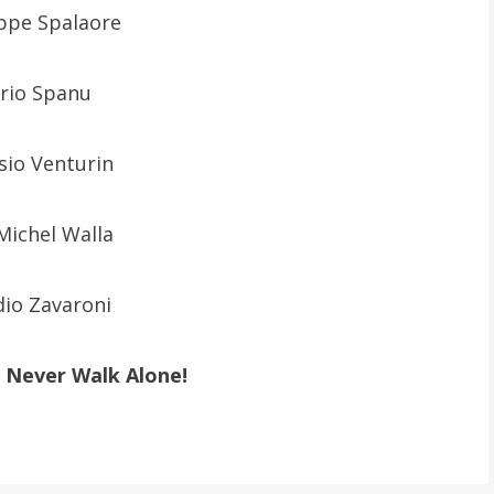
ppe Spalaore
rio Spanu
sio Venturin
Michel Walla
dio Zavaroni
ll Never Walk Alone!