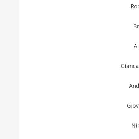
Ro
Br
A
Gianca
And
Giov
Ni