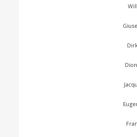
Wil
Gius
Dir
Dion
Jacq
Euge
Fran