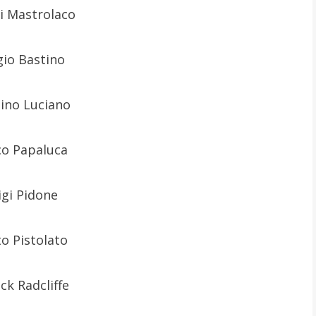
i Mastrolaco
gio Bastino
ino Luciano
o Papaluca
igi Pidone
o Pistolato
ick Radcliffe