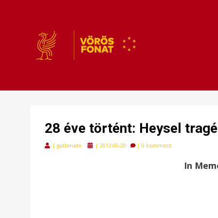
VÖRÖSFONAT
VÖRÖS FONAT
28 éve történt: Heysel tragé
Posted
|
guthmate
|
2013-05-29
|
0 komment
on
In Memo