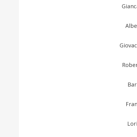
Gianc
Albe
Giovac
Rober
Bar
Fran
Lor