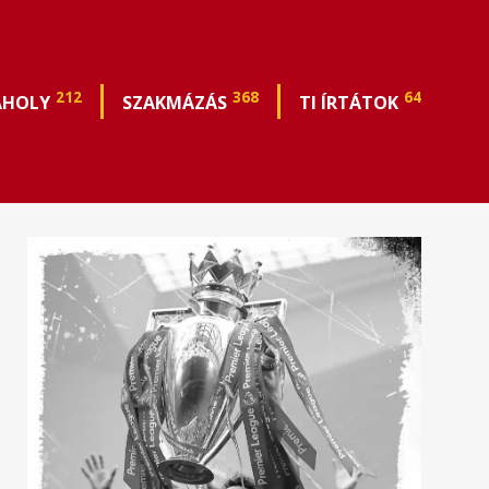
212
368
64
ÁHOLY
SZAKMÁZÁS
TI ÍRTÁTOK