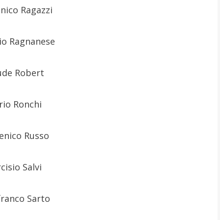
ico Ragazzi
io Ragnanese
ude Robert
rio Ronchi
nico Russo
cisio Salvi
franco Sarto