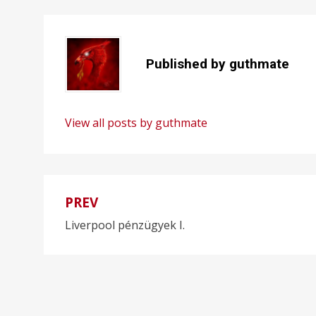
Published by
guthmate
View all posts by guthmate
PREV
Bejegyzés
Liverpool pénzügyek I.
navigáció