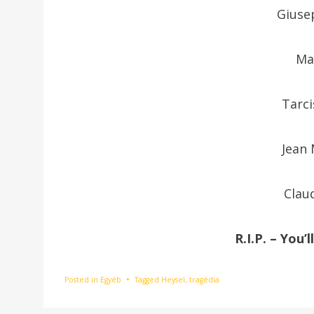
Giuse
Ma
Tarci
Jean 
Clau
R.I.P. – You’
Posted in
Egyéb
Tagged
Heysel
,
tragédia