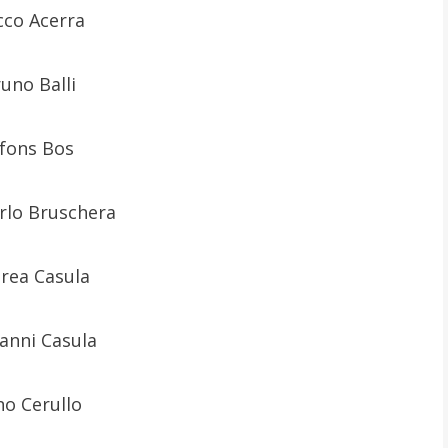
cco Acerra
uno Balli
lfons Bos
rlo Bruschera
rea Casula
anni Casula
no Cerullo