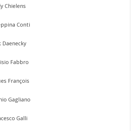
ly Chielens
eppina Conti
k Daenecky
isio Fabbro
ues François
nio Gagliano
cesco Galli