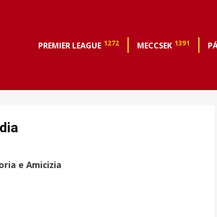
1272
1391
PREMIER LEAGUE
MECCSEK
P
dia
ria e Amicizia