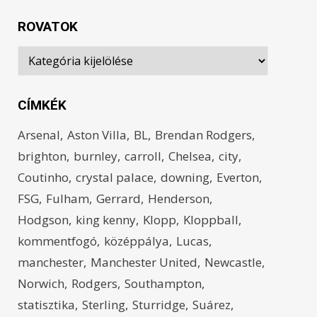
ROVATOK
Rovatok
CÍMKÉK
Arsenal
Aston Villa
BL
Brendan Rodgers
brighton
burnley
carroll
Chelsea
city
Coutinho
crystal palace
downing
Everton
FSG
Fulham
Gerrard
Henderson
Hodgson
king kenny
Klopp
Kloppball
kommentfogó
középpálya
Lucas
manchester
Manchester United
Newcastle
Norwich
Rodgers
Southampton
statisztika
Sterling
Sturridge
Suárez