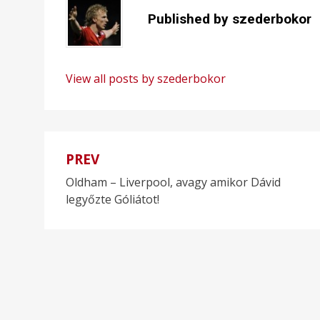
Published by
szederbokor
View all posts by szederbokor
PREV
Bejegyzés
Oldham – Liverpool, avagy amikor Dávid
navigáció
legyőzte Góliátot!