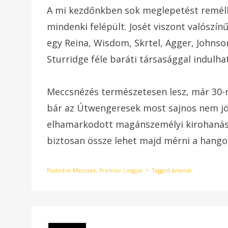
A mi kezdőnkben sok meglepetést remélhet
mindenki felépült. Josét viszont valószín
egy Reina, Wisdom, Skrtel, Agger, Johnso
Sturridge féle baráti társasággal indulh
Meccsnézés természetesen lesz, már 30-n
bár az Útwengeresek most sajnos nem jö
elhamarkodott magánszemélyi kirohanáso
biztosan össze lehet majd mérni a hangok
Posted in
Meccsek
,
Premier League
Tagged
Arsenal