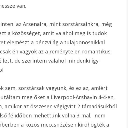
messze van.
inteni az Arsenalra, mint sorstársainkra, még
l ezt a közösséget, amit valahol meg is tudok
yet elemészt a pénzvilág a tulajdonosaikkal
 csak én vagyok az a reménytelen romantikus
vé lett, de szerintem valahol mindenki így
l.
 sem, sorstársak vagyunk, és ez az, amiért
utáltam meg őket a Liverpool-Arshavin 4-4-en,
, amikor az összesen végigvitt 2 támadásukból
lső félidőben mehettünk volna 3-mal, nem
mberben a közös meccsnézésen kiröhögték a