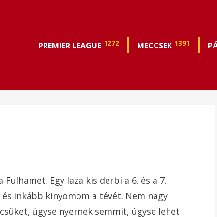
1272
1391
PREMIER LEAGUE
MECCSEK
P
Fulhamet. Egy laza kis derbi a 6. és a 7.
t, és inkább kinyomom a tévét. Nem nagy
süket, úgyse nyernek semmit, úgyse lehet