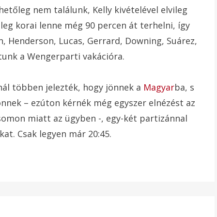
őleg nem találunk, Kelly kivételével elvileg
űleg korai lenne még 90 percen át terhelni, így
n, Henderson, Lucas, Gerrard, Downing, Suárez,
atunk a Wengerparti vakációra.
ál többen jelezték, hogy jönnek a
Magyar
ba, s
nnek – ezúton kérnék még egyszer elnézést az
mon miatt az ügyben -, egy-két partizánnal
at. Csak legyen már 20:45.