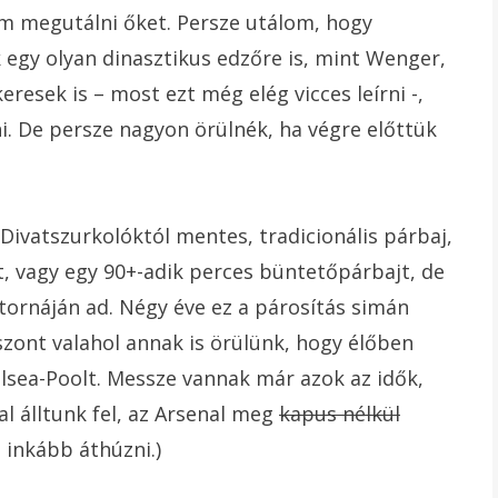
m megutálni őket. Persze utálom, hogy
k egy olyan dinasztikus edzőre is, mint Wenger,
resek is – most ezt még elég vicces leírni -,
i. De persze nagyon örülnék, ha végre előttük
Divatszurkolóktól mentes, tradicionális párbaj,
ot, vagy egy 90+-adik perces büntetőpárbajt, de
tornáján ad. Négy éve ez a párosítás simán
szont valahol annak is örülünk, hogy élőben
lsea-Poolt. Messze vannak már azok az idők,
l álltunk fel, az Arsenal meg
kapus nélkül
 inkább áthúzni.)