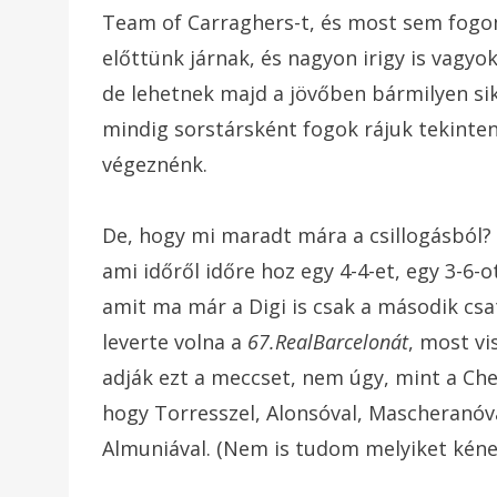
Team of Carraghers-t, és most sem fogo
előttünk járnak, és nagyon irigy is vagyo
de lehetnek majd a jövőben bármilyen sike
mindig sorstársként fogok rájuk tekinten
végeznénk.
De, hogy mi maradt mára a csillogásból? 
ami időről időre hoz egy 4-4-et, egy 3-6-
amit ma már a Digi is csak a második csa
leverte volna a
67.
RealBarcelonát
, most vi
adják ezt a meccset, nem úgy, mint a Che
hogy Torresszel, Alonsóval, Mascheranóva
Almuniával. (Nem is tudom melyiket kéne