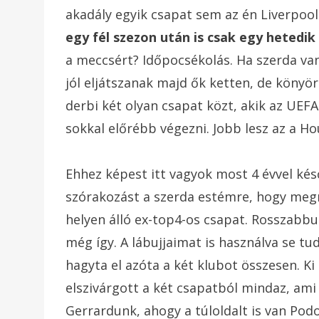
akadály egyik csapat sem az én Liverpo
egy fél szezon után is csak egy hetedik
a meccsért? Időpocsékolás. Ha szerda va
jól eljátszanak majd ők ketten, de könyör
derbi két olyan csapat közt, akik az UE
sokkal előrébb végezni. Jobb lesz az a Ho
Ehhez képest itt vagyok most 4 évvel kés
szórakozást a szerda estémre, hogy megn
helyen álló ex-top4-os csapat. Rosszabbul
még így. A lábujjaimat is használva se 
hagyta el azóta a két klubot összesen. Ki
elszivárgott a két csapatból mindaz, ami 
Gerrardunk, ahogy a túloldalt is van Podo