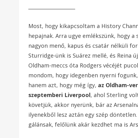
___________________
Most, hogy kikapcsoltam a History Chann
hepajnak. Arra ugye emlékszünk, hogy a 
nagyon menő, kapus és csatár nélküli fo
Sturridge-ünk is Suárez mellé, és Reina 
Oldham-meccs óta Rodgers vécéjét pucolj
mondom, hogy idegenben nyerni fogunk,
hanem azt, hogy még így,
az Oldham-vere
szeptemberi Liverpool
, ahol Sterling v
követjük, akkor nyerünk, bár az Arsenaln
ilyenekből lesz aztán egy szép döntetlen. 
gálánsak, felőlünk akár kezdhet ma is Ar