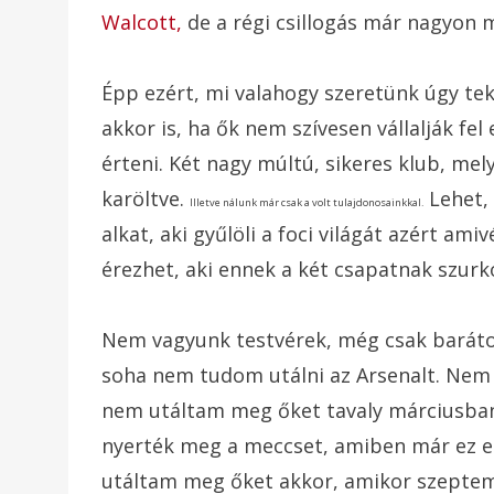
Walcott,
de a régi csillogás már nagyon 
Épp ezért, mi valahogy szeretünk úgy tek
akkor is, ha ők nem szívesen vállalják fe
érteni. Két nagy múltú, sikeres klub, mel
karöltve.
Lehet,
Illetve nálunk már csak a volt tulajdonosainkkal
.
alkat, aki gyűlöli a foci világát azért ami
érezhet, aki ennek a két csapatnak szurko
Nem vagyunk testvérek, még csak barátok
soha nem tudom utálni az Arsenalt. Nem 
nem utáltam meg őket tavaly márciusban
nyerték meg a meccset, amiben már ez e
utáltam meg őket akkor, amikor szepte