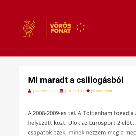
VÖRÖSFONAT
VÖRÖS FONAT
Mi maradt a csillogásból
Posted
|
szederbokor
|
2013-01-30
|
0 komment
on
A 2008-2009-es tél. A Tottenham fogadja a 
helyezett közt. Ülök az Eurosport 2 előt
csapatok ezek, minek nézzem meg a mecc