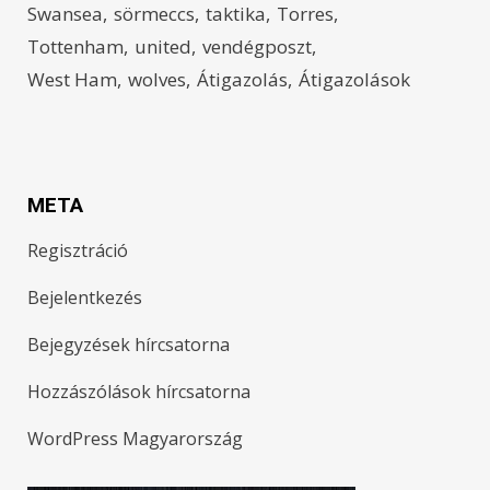
Swansea
sörmeccs
taktika
Torres
Tottenham
united
vendégposzt
West Ham
wolves
Átigazolás
Átigazolások
META
Regisztráció
Bejelentkezés
Bejegyzések hírcsatorna
Hozzászólások hírcsatorna
WordPress Magyarország