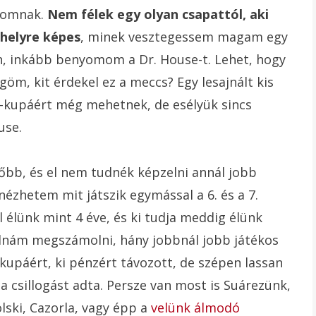
olomnak.
Nem félek egy olyan csapattól, aki
 helyre képes
, minek vesztegessem magam egy
n, inkább benyomom a Dr. House-t. Lehet, hogy
göm, kit érdekel ez a meccs? Egy lesajnált kis
FA-kupáért még mehetnek, de esélyük sincs
use.
őbb, és el nem tudnék képzelni annál jobb
ézhetem mit játszik egymással a 6. és a 7.
 élünk mint 4 éve, és ki tudja meddig élünk
tudnám megszámolni, hány jobbnál jobb játékos
 kupáért, ki pénzért távozott, de szépen lassan
a csillogást adta. Persze van most is Suárezünk,
lski, Cazorla, vagy épp a
velünk álmodó