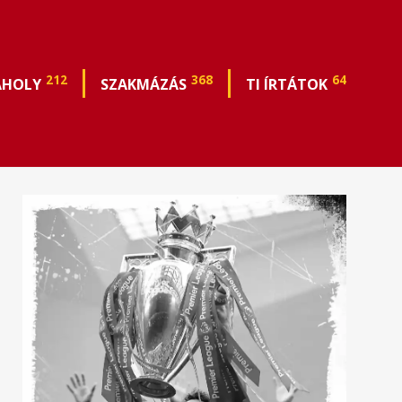
212
368
64
ÁHOLY
SZAKMÁZÁS
TI ÍRTÁTOK