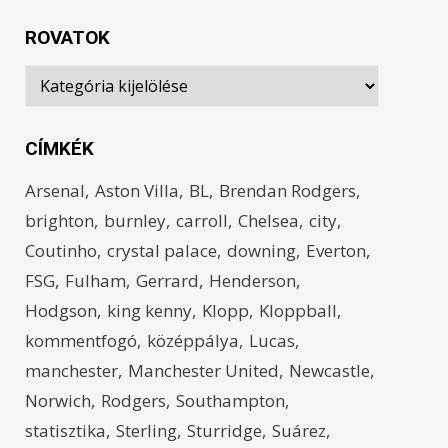
ROVATOK
Rovatok
CÍMKÉK
Arsenal
Aston Villa
BL
Brendan Rodgers
brighton
burnley
carroll
Chelsea
city
Coutinho
crystal palace
downing
Everton
FSG
Fulham
Gerrard
Henderson
Hodgson
king kenny
Klopp
Kloppball
kommentfogó
középpálya
Lucas
manchester
Manchester United
Newcastle
Norwich
Rodgers
Southampton
statisztika
Sterling
Sturridge
Suárez