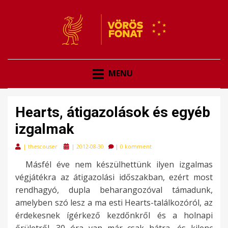
VÖRÖSFONAT
VÖRÖS FONAT
MENU
Hearts, átigazolások és egyéb
izgalmak
Posted
|
thescouser
|
2012-08-30
|
0 komment
on
Másfél éve nem készülhettünk ilyen izgalmas
végjátékra az átigazolási időszakban, ezért most
rendhagyó, dupla beharangozóval támadunk,
amelyben szó lesz a ma esti Hearts-találkozóról, az
érdekesnek ígérkező kezdőnkről és a holnapi