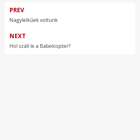
PREV
Bejegyzés
Nagylelkűek voltunk
navigáció
NEXT
Hol száll le a Babelcopter?