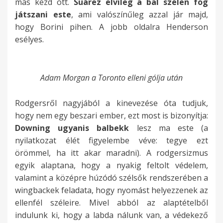
más kezd ott.
Suárez elvileg a bal szélen fog
játszani este
, ami valószínűleg azzal jár majd,
hogy Borini pihen. A jobb oldalra Henderson
esélyes.
Adam Morgan a Toronto elleni gólja után
Rodgersről nagyjából a kinevezése óta tudjuk,
hogy nem egy beszari ember, ezt most is bizonyítja:
Downing ugyanis balbekk
lesz ma este (a
nyilatkozat élét figyelembe véve: tegye ezt
örömmel, ha itt akar maradni). A rodgersizmus
egyik alaptana, hogy a nyakig feltolt védelem,
valamint a középre húzódó szélsők rendszerében a
wingbackek feladata, hogy nyomást helyezzenek az
ellenfél széleire. Mivel abból az alaptételből
indulunk ki, hogy a labda nálunk van, a védekező