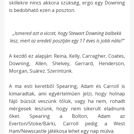
skillekre nincs akkora szükség, ergo egy Downing
is bedobható ezen a poszton.
„Ismered azt a viccet, hogy Stewart Downing balbekk
lesz, mert az eredeti posztján egy 17 éves is jobb nála?”
A kezdő ez alapján: Reina, Kelly, Carragher, Coates,
Downing, Allen, Shelvey, Gerrard, Henderson,
Morgan, Suárez. Szerintünk.
A ma esti keretből Spearing, Adam és Carroll is
kimaradtak, ami egyértelműen jelzi, hogy holnap
fájó búcsút veszünk tőlük, vagy ha nem, rohadt
mérgesek leszünk, hogy nem sikerült eladnunk
őket. Spearing a Bolton, Adam az
Everton/Stoke/Bárki, Carroll pedig a West
Ham/Newscastle játékosa lehet egy nap múlva.