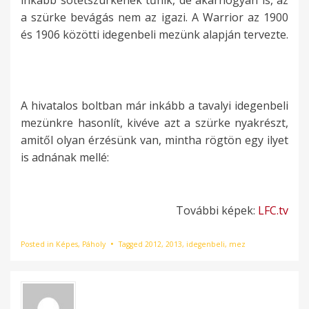
inkább sötétszürkének tűnik, de akárhogyan is, az
a szürke bevágás nem az igazi. A Warrior az 1900
és 1906 közötti idegenbeli mezünk alapján tervezte.
A hivatalos boltban már inkább a tavalyi idegenbeli
mezünkre hasonlít, kivéve azt a szürke nyakrészt,
amitől olyan érzésünk van, mintha rögtön egy ilyet
is adnának mellé:
További képek:
LFC.tv
Posted in
Képes
,
Páholy
Tagged
2012
,
2013
,
idegenbeli
,
mez