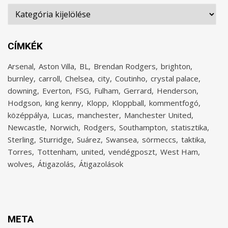
Rovatok
CÍMKÉK
Arsenal
Aston Villa
BL
Brendan Rodgers
brighton
burnley
carroll
Chelsea
city
Coutinho
crystal palace
downing
Everton
FSG
Fulham
Gerrard
Henderson
Hodgson
king kenny
Klopp
Kloppball
kommentfogó
középpálya
Lucas
manchester
Manchester United
Newcastle
Norwich
Rodgers
Southampton
statisztika
Sterling
Sturridge
Suárez
Swansea
sörmeccs
taktika
Torres
Tottenham
united
vendégposzt
West Ham
wolves
Átigazolás
Átigazolások
META