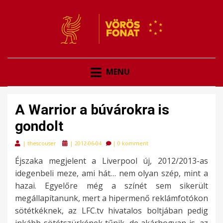
VÖRÖSFONAT
VÖRÖS FONAT
MENU
A Warrior a búvárokra is
gondolt
Posted
|
thescouser
|
2012-06-04
|
0 komment
on
Éjszaka megjelent a Liverpool új, 2012/2013-as
idegenbeli meze, ami hát… nem olyan szép, mint a
hazai. Egyelőre még a színét sem sikerült
megállapítanunk, mert a hipermenő reklámfotókon
sötétkéknek, az LFC.tv hivatalos boltjában pedig