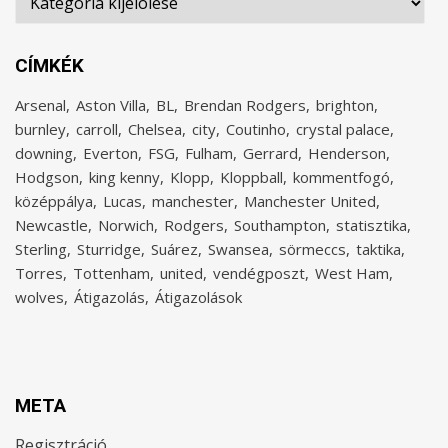
CÍMKÉK
Arsenal
Aston Villa
BL
Brendan Rodgers
brighton
burnley
carroll
Chelsea
city
Coutinho
crystal palace
downing
Everton
FSG
Fulham
Gerrard
Henderson
Hodgson
king kenny
Klopp
Kloppball
kommentfogó
középpálya
Lucas
manchester
Manchester United
Newcastle
Norwich
Rodgers
Southampton
statisztika
Sterling
Sturridge
Suárez
Swansea
sörmeccs
taktika
Torres
Tottenham
united
vendégposzt
West Ham
wolves
Átigazolás
Átigazolások
META
Regisztráció