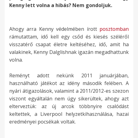
Kenny lett volna a hibás? Nem gondoljuk.
Ahogy arra Kenny védelmében írott
posztomban
rámutattam, idő kell egy csőd és kiesés széléről
visszatérő csapat életre keltéséhez, idő, amit ha
valakinek, Kenny Dalglishnak igazán megadhattunk
volna.
Reményt adott nekünk 2011 januárjában,
használható játékot az idény második felében. A
nyári átigazolások, valamint a 2011/2012-es szezon
viszont egyáltalán nem úgy sikerültek, ahogy azt
elterveztük: az új arcok többnyire csalódást
keltettek, a Liverpool helyzetkihasználása, hazai
eredményei pocsékak voltak.