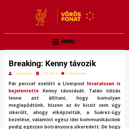
VÖRÖSFONAT
VÖRÖS FONAT
MENU
Breaking: Kenny távozik
Posted
|
thescouser
|
2012-05-16
|
0 komment
on
Pár perccel ezelőtt a Liverpool
hivatalosan is
bejelentette
Kenny távozását. Talán túlzás
lenne azt állítani, hogy komolyan
meglepődtünk, hiszen az év kicsit sem úgy
sikerült, ahogy elképzeltük, a Suárez-ügy
kezelése, valamint egész idei kommunikációnk
pedig egészen botrányosra sikeredett. De hogy