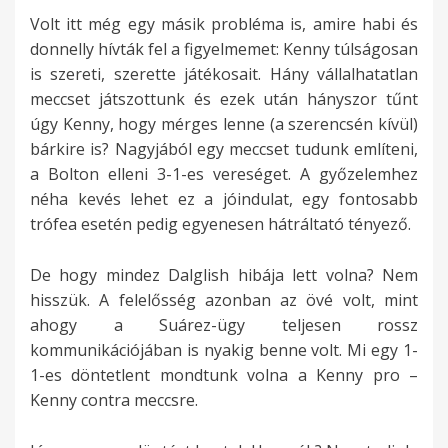
Volt itt még egy másik probléma is, amire habi és
donnelly hívták fel a figyelmemet: Kenny túlságosan
is szereti, szerette játékosait. Hány vállalhatatlan
meccset játszottunk és ezek után hányszor tűnt
úgy Kenny, hogy mérges lenne (a szerencsén kívül)
bárkire is? Nagyjából egy meccset tudunk említeni,
a Bolton elleni 3-1-es vereséget. A győzelemhez
néha kevés lehet ez a jóindulat, egy fontosabb
trófea esetén pedig egyenesen hátráltató tényező.
De hogy mindez Dalglish hibája lett volna? Nem
hisszük. A felelősség azonban az övé volt, mint
ahogy a Suárez-ügy teljesen rossz
kommunikációjában is nyakig benne volt. Mi egy 1-
1-es döntetlent mondtunk volna a Kenny pro –
Kenny contra meccsre.