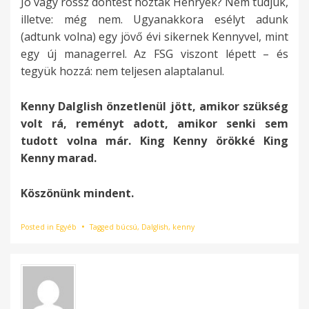
Jó vagy rossz döntést hoztak Henryék? Nem tudjuk,
illetve: még nem. Ugyanakkora esélyt adunk
(adtunk volna) egy jövő évi sikernek Kennyvel, mint
egy új managerrel. Az FSG viszont lépett – és
tegyük hozzá: nem teljesen alaptalanul.
Kenny Dalglish önzetlenül jött, amikor szükség
volt rá, reményt adott, amikor senki sem
tudott volna már. King Kenny örökké King
Kenny marad.
Köszönünk mindent.
Posted in
Egyéb
Tagged
búcsú
,
Dalglish
,
kenny