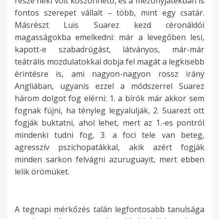
része neki volt köszönhető, és a mezőnyjátékban is
fontos szerepet vállalt – több, mint egy csatár.
Másrészt Luis Suarez kezd céronáldói
magasságokba emelkedni: már a levegőben lesi,
kapott-e szabadrúgást, látványos, már-már
teátrális mozdulatokkal dobja fel magát a legkisebb
érintésre is, ami nagyon-nagyon rossz irány
Angliában, ugyanis ezzel a módszerrel Suarez
három dolgot fog elérni: 1. a bírók már akkor sem
fognak fújni, ha tényleg legyalulják, 2. Suarezt ott
fogják buktatni, ahol lehet, mert az 1.-es pontról
mindenki tudni fog, 3. a foci tele van beteg,
agresszív pszichopatákkal, akik azért fogják
minden sarkon felvágni azuruguayit, mert ebben
lelik örömüket.
A tegnapi mérkőzés talán legfontosabb tanulsága