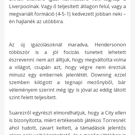
Liverpoolnak. Vagy ő teljesített átlagon felül, vagy a
megvariált formáció (4-5-1) kedvezett jobban neki –
én hajlanék az utóbbira.
Az új igazolásoknál maradva, Hendersonon
többször is a jól focizás tüneteit lehetett
észrevenni: nem azt álltjuk, hogy megváltotta volna
a világot, csupán azt, hogy végre nem éreztük
mínusz egy embernek jelenlétét. Downing ezzel
szemben kilógott a tegnapi mezőnyből, bár
véleményem szerint még így is jóval az eddig látott
szint felett teljesített.
Suarezről egyrészt elmondhatjuk, hogy a City ellen
is bizonyította, miért értékesebb játékos Torresnél:
ahol tudott, zavart keltett, a támadások jelentős