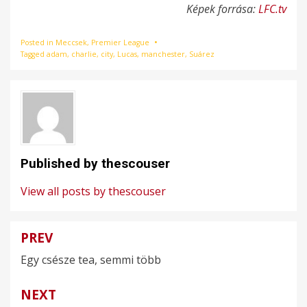
Képek forrása:
LFC.tv
Posted in
Meccsek
,
Premier League
Tagged
adam
,
charlie
,
city
,
Lucas
,
manchester
,
Suárez
Published by
thescouser
View all posts by thescouser
PREV
Bejegyzés
Egy csésze tea, semmi több
navigáció
NEXT