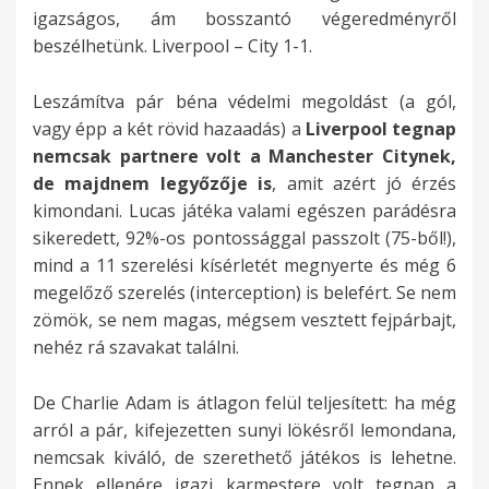
igazságos, ám bosszantó végeredményről
beszélhetünk. Liverpool – City 1-1.
Leszámítva pár béna védelmi megoldást (a gól,
vagy épp a két rövid hazaadás) a
Liverpool tegnap
nemcsak partnere volt a Manchester Citynek,
de majdnem legyőzője is
, amit azért jó érzés
kimondani. Lucas játéka valami egészen parádésra
sikeredett, 92%-os pontossággal passzolt (75-ből!),
mind a 11 szerelési kísérletét megnyerte és még 6
megelőző szerelés (interception) is belefért. Se nem
zömök, se nem magas, mégsem vesztett fejpárbajt,
nehéz rá szavakat találni.
De Charlie Adam is átlagon felül teljesített: ha még
arról a pár, kifejezetten sunyi lökésről lemondana,
nemcsak kiváló, de szerethető játékos is lehetne.
Ennek ellenére igazi karmestere volt tegnap a