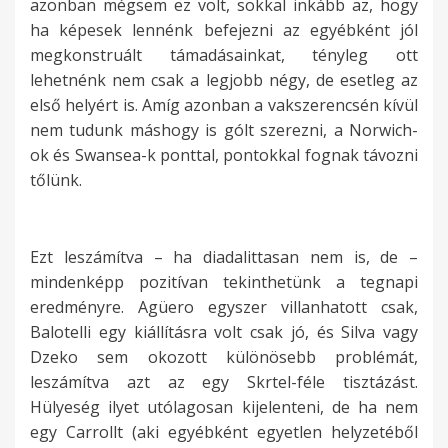
azonban mégsem ez volt, sokkal inkább az, hogy
ha képesek lennénk befejezni az egyébként jól
megkonstruált támadásainkat, tényleg ott
lehetnénk nem csak a legjobb négy, de esetleg az
első helyért is. Amíg azonban a vakszerencsén kívül
nem tudunk máshogy is gólt szerezni, a Norwich-
ok és Swansea-k ponttal, pontokkal fognak távozni
tőlünk.
Ezt leszámítva – ha diadalittasan nem is, de –
mindenképp pozitívan tekinthetünk a tegnapi
eredményre. Agüero egyszer villanhatott csak,
Balotelli egy kiállításra volt csak jó, és Silva vagy
Dzeko sem okozott különösebb problémát,
leszámítva azt az egy Skrtel-féle tisztázást.
Hülyeség ilyet utólagosan kijelenteni, de ha nem
egy Carrollt (aki egyébként egyetlen helyzetéből