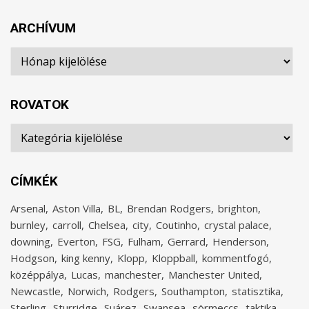
ARCHÍVUM
Archívum
ROVATOK
Rovatok
CÍMKÉK
Arsenal
Aston Villa
BL
Brendan Rodgers
brighton
burnley
carroll
Chelsea
city
Coutinho
crystal palace
downing
Everton
FSG
Fulham
Gerrard
Henderson
Hodgson
king kenny
Klopp
Kloppball
kommentfogó
középpálya
Lucas
manchester
Manchester United
Newcastle
Norwich
Rodgers
Southampton
statisztika
Sterling
Sturridge
Suárez
Swansea
sörmeccs
taktika