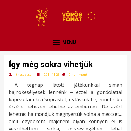
VÖRÖSFONAT
VÖRÖS FONAT
MENU
Így még sokra vihetjük
Posted
|
thescouser
|
2011-11-28
|
0 komment
on
A tegnap látott játékunkkal simán
bajnokesélyesek lennénk – ezzel a gondolattal
kapcsoltam ki a Sopcastot, és lássuk be, ennél jobb
érzése nehezen lehetne az embernek. De azért
lehetne: ha mondjuk megnyertük volna a meccset…
amit egyébként majdnem olyan könnyen el is
veszíthettünk volna, összességében tehát