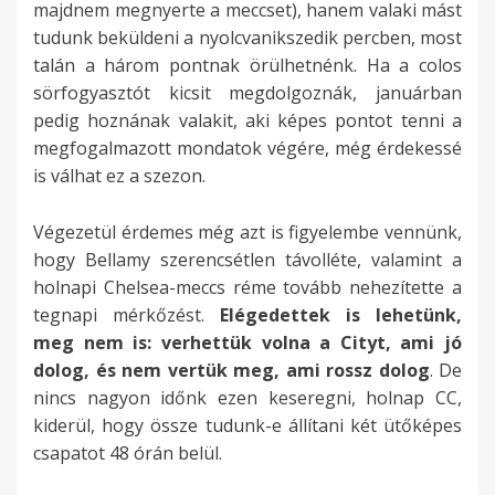
majdnem megnyerte a meccset), hanem valaki mást
tudunk beküldeni a nyolcvanikszedik percben, most
talán a három pontnak örülhetnénk. Ha a colos
sörfogyasztót kicsit megdolgoznák, januárban
pedig hoznának valakit, aki képes pontot tenni a
megfogalmazott mondatok végére, még érdekessé
is válhat ez a szezon.
Végezetül érdemes még azt is figyelembe vennünk,
hogy Bellamy szerencsétlen távolléte, valamint a
holnapi Chelsea-meccs réme tovább nehezítette a
tegnapi mérkőzést.
Elégedettek is lehetünk,
meg nem is: verhettük volna a Cityt, ami jó
dolog, és nem vertük meg, ami rossz dolog
. De
nincs nagyon időnk ezen keseregni, holnap CC,
kiderül, hogy össze tudunk-e állítani két ütőképes
csapatot 48 órán belül.