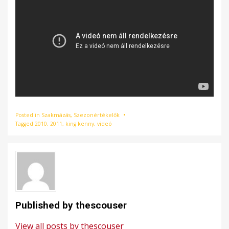
Posted in
Szakmázás
,
Szezonértékelők
Tagged
2010
,
2011
,
king kenny
,
videó
Published by
thescouser
View all posts by thescouser