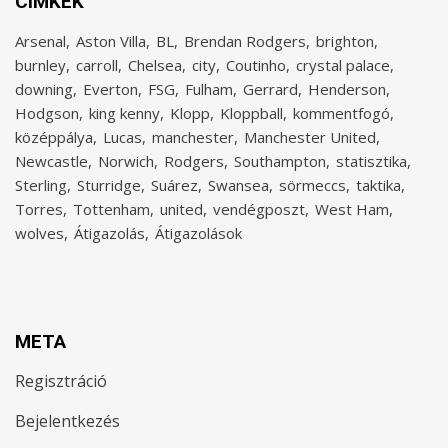
CÍMKÉK
Arsenal
Aston Villa
BL
Brendan Rodgers
brighton
burnley
carroll
Chelsea
city
Coutinho
crystal palace
downing
Everton
FSG
Fulham
Gerrard
Henderson
Hodgson
king kenny
Klopp
Kloppball
kommentfogó
középpálya
Lucas
manchester
Manchester United
Newcastle
Norwich
Rodgers
Southampton
statisztika
Sterling
Sturridge
Suárez
Swansea
sörmeccs
taktika
Torres
Tottenham
united
vendégposzt
West Ham
wolves
Átigazolás
Átigazolások
META
Regisztráció
Bejelentkezés