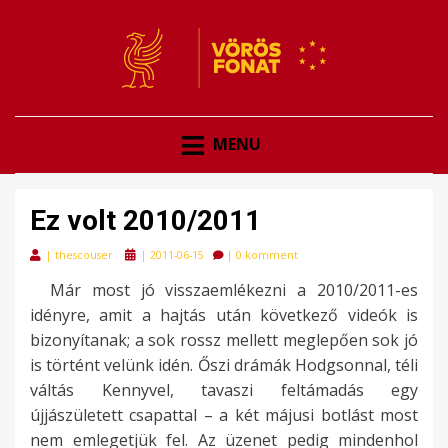
VÖRÖSFONAT
VÖRÖS FONAT
MENU
Ez volt 2010/2011
Posted
|
thescouser
|
2011-06-15
|
0 komment
on
Már most jó visszaemlékezni a 2010/2011-es
idényre, amit a hajtás után következő videók is
bizonyítanak; a sok rossz mellett meglepően sok jó
is történt velünk idén. Őszi drámák Hodgsonnal, téli
váltás Kennyvel, tavaszi feltámadás egy
újjászületett csapattal – a két májusi botlást most
nem emlegetjük fel. Az üzenet pedig mindenhol