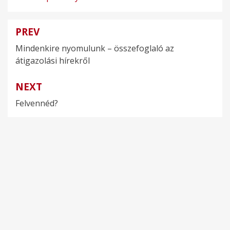
PREV
Bejegyzés
Mindenkire nyomulunk – összefoglaló az
navigáció
átigazolási hírekről
NEXT
Felvennéd?