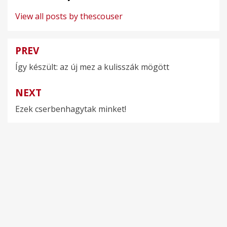
View all posts by thescouser
PREV
Bejegyzés
Így készült: az új mez a kulisszák mögött
navigáció
NEXT
Ezek cserbenhagytak minket!