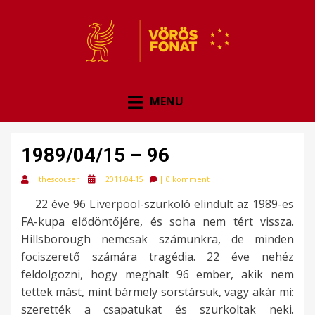
VÖRÖSFONAT
VÖRÖS FONAT
MENU
1989/04/15 – 96
Posted
|
thescouser
|
2011-04-15
|
0 komment
on
22 éve 96 Liverpool-szurkoló elindult az 1989-es
FA-kupa elődöntőjére, és soha nem tért vissza.
Hillsborough nemcsak számunkra, de minden
fociszerető számára tragédia. 22 éve nehéz
feldolgozni, hogy meghalt 96 ember, akik nem
tettek mást, mint bármely sorstársuk, vagy akár mi:
szerették a csapatukat és szurkoltak neki.