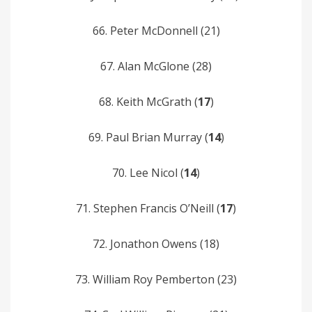
66. Peter McDonnell (21)
67. Alan McGlone (28)
68. Keith McGrath (
17
)
69. Paul­ Brian­ Murray (
14
)
70. Lee­ Nicol (
14
)
71. Stephen Francis­ O’Neill­ (
17
)
72. Jonathon­ Owens (18)
73. William Roy­ Pemberton (23)