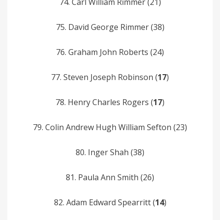
74. Carl­ William Rimmer­­ (21)
75. David­ George Rimmer­ (38)
76. Graham John­ Roberts­ (24)
77. Steven Joseph­ Robinson­ (
17
)
78. Henry Charles­ Rogers (
17
)
79. Colin­ Andrew Hugh­ William Sefton­ (23)
80. Inger Shah­ (38)
81. Paula Ann Smith (26)
82. Adam­ Edward Spearritt (
14
)