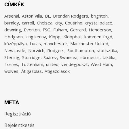
CÍMKÉK
Arsenal
Aston Villa
BL
Brendan Rodgers
brighton
burnley
carroll
Chelsea
city
Coutinho
crystal palace
downing
Everton
FSG
Fulham
Gerrard
Henderson
Hodgson
king kenny
Klopp
Kloppball
kommentfogó
középpálya
Lucas
manchester
Manchester United
Newcastle
Norwich
Rodgers
Southampton
statisztika
Sterling
Sturridge
Suárez
Swansea
sörmeccs
taktika
Torres
Tottenham
united
vendégposzt
West Ham
wolves
Átigazolás
Átigazolások
META
Regisztráció
Bejelentkezés