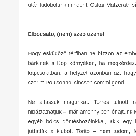
után kidobolunk mindent, Oskar Matzerath sí
Elbocsátó, (nem) szép üzenet
Hogy esküdöző férfiban ne bízzon az em
bárkinek a Kop környékén, ha megkérdez. 
kapcsolatban, a helyzet azonban az, hogy
szerint Poulsennel sincsen semmi gond.
Ne áltassuk magunkat: Torres túlnőtt r
hibáztathatjuk – már amennyiben óhajtunk k
egyéb bölcs döntéshozóinkkal, akik egy 
juttatták a klubot. Torito – nem tudom,