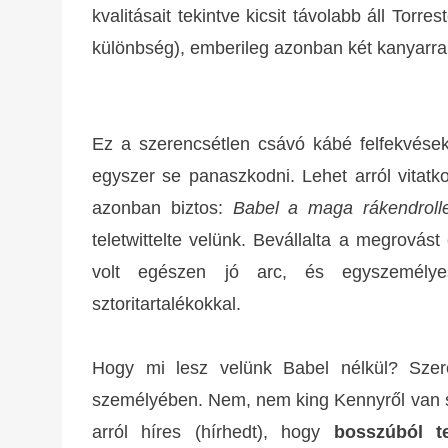
kvalitásait tekintve kicsit távolabb áll Torr
különbség), emberileg azonban két kanyarra
Ez a szerencsétlen csávó kábé felfekvések
egyszer se panaszkodni. Lehet arról vitatk
azonban biztos:
Babel a maga rákendrolle
teletwittelte velünk. Bevállalta a megrovás
volt egészen jó arc, és egyszemélyes 
sztoritartalékokkal.
Hogy mi lesz velünk Babel nélkül? Szer
személyében. Nem, nem king Kennyről van sz
arról híres (hírhedt), hogy
bosszúból t