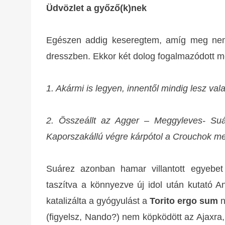
Üdvözlet a győző(k)nek
Egészen addig keseregtem, amíg meg nem l
dresszben. Ekkor két dolog fogalmazódott 
1. Akármi is legyen, innentől mindig lesz v
2. Összeállt az Agger – Meggyleves- Suá
Kaporszakállú végre kárpótol a Crouchok me
Suárez azonban hamar villantott egyebet
taszítva a könnyezve új idol után kutató A
katalizálta a gyógyulást a
Torito ergo sum
n
(figyelsz, Nando?) nem köpködött az Ajaxra