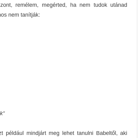
iszont, remélem, megérted, ha nem tudok utánad
nos nem tanítják:
k”
t például mindjárt meg lehet tanulni Babeltől, aki