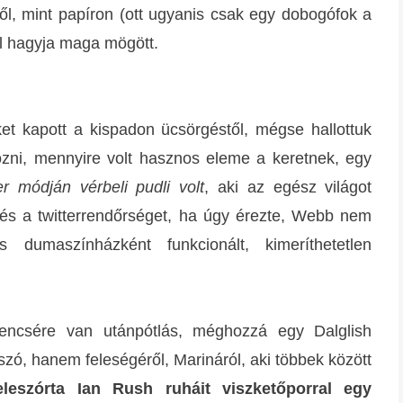
estől, mint papíron (ott ugyanis csak egy dobogófok a
l hagyja maga mögött.
et kapott a kispadon ücsörgéstől, mégse hallottuk
ozni, mennyire volt hasznos eleme a keretnek, egy
r módján vérbeli pudli volt
, aki az egész világot
t és a twitterrendőrséget, ha úgy érezte, Webb nem
dumaszínházként funkcionált, kimeríthetetlen
encsére van utánpótlás, méghozzá egy Dalglish
ó, hanem feleségéről, Marináról, aki többek között
eleszórta Ian Rush ruháit viszketőporral egy