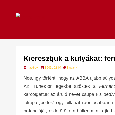
VÖRÖSFONAT
VÖRÖS FONAT
Kieresztjük a kutyákat: fe
Posted
|
audrey
|
2011-02-04
|
/span>
on
Nos, így történt, hogy az ABBA újabb súlyos
Az iTunes-on egekbe szöktek a
Ferna
karcolgattuk az áruló nevét csupa kis betű
jóképű „pótlék” egy pillanat (pontosabban 
potenciáját, és letörölte a hűtlen miatt ejt