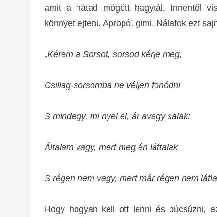
amit a hátad mögött hagytál. Innentől v
könnyet ejteni. Apropó, gimi. Nálatok ezt saj
„Kérem a Sorsot, sorsod kérje meg,
Csillag-sorsomba ne véljen fonódni
S mindegy, mi nyel el, ár avagy salak:
Általam vagy, mert meg én láttalak
S régen nem vagy, mert már régen nem látla
Hogy hogyan kell ott lenni és búcsúzni, az