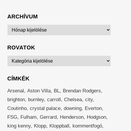
ARCHÍVUM
Archívum
ROVATOK
Rovatok
CÍMKÉK
Arsenal
Aston Villa
BL
Brendan Rodgers
brighton
burnley
carroll
Chelsea
city
Coutinho
crystal palace
downing
Everton
FSG
Fulham
Gerrard
Henderson
Hodgson
king kenny
Klopp
Kloppball
kommentfogó