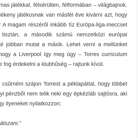
mas játékkal, félsérülten, félformában – világbajnok.
lékeny játékosnak van másfél éve kivárni azt, hogy
 A magam részéről inkább tíz Európa-liga-meccset
 tisztán, a második számú nemzetközi európai
sé jobban mutat a másik. Lehet verni a mellünket
hogy a Liverpool így meg úgy – Torres curriculum
 fog érdekelni a klubhűség – rajtunk kívül.
gy csűrném szájon Torrest a péklapáttal, hogy többet
 pénzből nem telik neki egy épkézláb sajtósra, aki
gy ilyeneket nyilatkozzon:
átszani.”