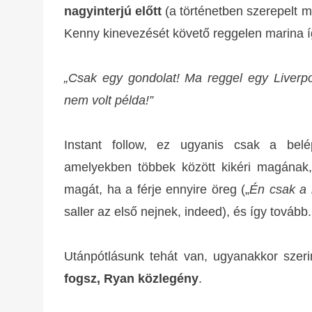
nagyinterjú előtt
(a történetben szerepelt m
Kenny kinevezését követő reggelen marina í
„Csak egy gondolat! Ma reggel egy Liverpo
nem volt példa!”
Instant follow, ez ugyanis csak a bel
amelyekben többek között kikéri magának, h
magát, ha a férje ennyire öreg („
Én csak a 
saller az első nejnek, indeed), és így tovább.
Utánpótlásunk tehát van, ugyanakkor sze
fogsz, Ryan közlegény
.