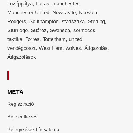
középpálya
Lucas
manchester
Manchester United
Newcastle
Norwich
Rodgers
Southampton
statisztika
Sterling
Sturridge
Suárez
Swansea
sörmeccs
taktika
Torres
Tottenham
united
vendégposzt
West Ham
wolves
Átigazolás
Átigazolások
META
Regisztráció
Bejelentkezés
Bejegyzések hírcsatorna