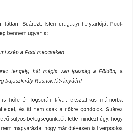
áttam Suárezt, Isten uruguayi helytartóját Pool-
meg bennem ugyanis:
alami szép a Pool-meccseken
rez tengely, hát mégis van igazság a Földön, a
g bajuszkirály Rushok látványáért!
 is hófehér fogsorán kívül, eksztatikus mámorba
nfieldet, és itt nem csak a nőkre gondolok. Suárez
evű súlyos betegségünkből, tette mindezt úgy, hogy
, nem magyarázta, hogy már ötévesen is liverpoolos