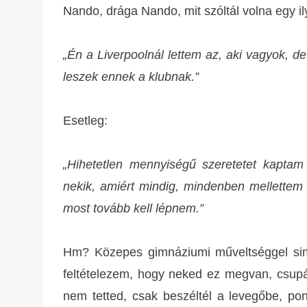
Nando, drága Nando, mit szóltál volna egy i
„Én a Liverpoolnál lettem az, aki vagyok, de
leszek ennek a klubnak.”
Esetleg:
„Hihetetlen mennyiségű szeretetet kaptam 
nekik, amiért mindig, mindenben mellettem 
most tovább kell lépnem.”
Hm? Közepes gimnáziumi műveltséggel simá
feltételezem, hogy neked ez megvan, csupán
nem tetted, csak beszéltél a levegőbe, pon