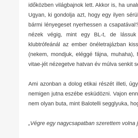
időközben világbajnok lett. Akkor is, ha unal
Ugyan, ki gondolja azt, hogy egy ilyen sérü
bármi lényegeset nyerhessen a csapatával?
nézek végig, mint egy BL-t, de lássuk
klubtrófeánál az ember önéletrajázban kis
(nekem, mondjuk, eléggé fájna, muhaha), 
vitae-jét nézegetve hatvan év múlva senkit se
Ami azonban a dolog etikai részét illeti, ú
nemigen jutna eszébe esküdözni. Vajon ennyi
nem olyan buta, mint Balotelli segglyuka, ho
„Végre egy nagycsapatban szerettem volna j