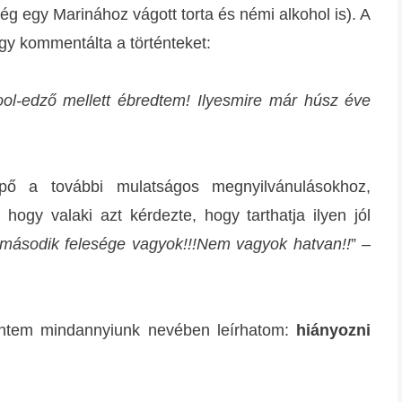
ég egy Marinához vágott torta és némi alkohol is). A
gy kommentálta a történteket:
ol-edző mellett ébredtem! Ilyesmire már húsz éve
épő a további mulatságos megnyilvánulásokhoz,
ogy valaki azt kérdezte, hogy tarthatja ilyen jól
második felesége vagyok!!!Nem vagyok hatvan!!
” –
rintem mindannyiunk nevében leírhatom:
hiányozni