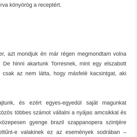
rva könyörög a receptért.
ber, azt mondjuk én már régen megmondtam volna
De hinni akartunk Torresnek, mint egy elszabott
 csak az nem látta, hogy másfelé kacsintgat, aki
ajtunk, és ezért egyes-egyedül saját magunkat
özös többes számot vállalni a nyájas amcsikkal és
közepesen gyenge brazil szappanopera szintjére
 feltűnt-e valakinek ez az események sodrában –