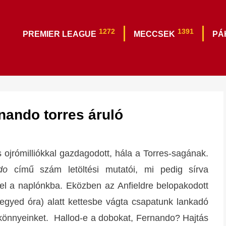
1272
1391
PREMIER LEAGUE
MECCSEK
PÁ
rnando torres áruló
 ojrómilliókkal gazdagodott, hála a Torres-sagának.
ndo
című szám letöltési mutatói, mi pedig sírva
vel a naplónkba. Eközben az Anfieldre belopakodott
negyed óra) alatt kettesbe vágta csapatunk lankadó
ett könnyeinket. Hallod-e a dobokat, Fernando? Hajtás