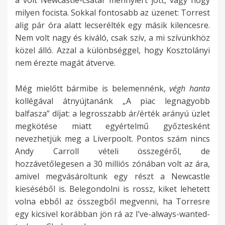
a volt Newcastle-csatár mennyiért jött, vagy hogy
milyen focista. Sokkal fontosabb az üzenet: Torrest
alig pár óra alatt lecserélték egy másik kilencesre.
Nem volt nagy és kiváló, csak szív, a mi szívünkhöz
közel álló. Azzal a különbséggel, hogy Kosztolányi
nem érezte magát átverve.
Még mielőtt bármibe is belemennénk,
végh hanta
kollégával átnyújtanánk „A piac legnagyobb
balfasza” díjat: a legrosszabb ár/érték arányú üzlet
megkötése miatt egyértelmű győztesként
nevezhetjük meg a Liverpoolt. Pontos szám nincs
Andy Carroll vételi összegéről, de
hozzávetőlegesen a 30 milliós zónában volt az ára,
amivel megvásároltunk egy részt a Newcastle
kieséséből is. Belegondolni is rossz, kiket lehetett
volna ebből az összegből megvenni, ha Torresre
egy kicsivel korábban jön rá az I’ve-always-wanted-