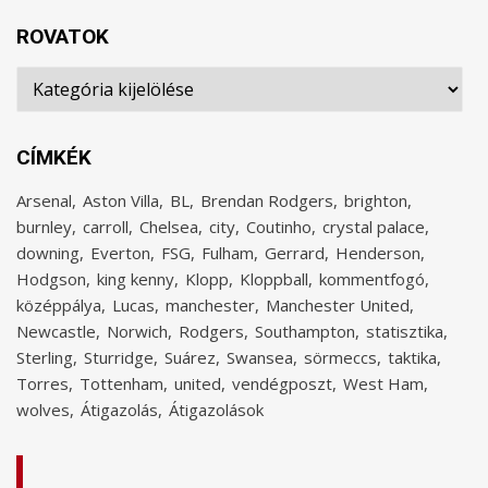
ROVATOK
Rovatok
CÍMKÉK
Arsenal
Aston Villa
BL
Brendan Rodgers
brighton
burnley
carroll
Chelsea
city
Coutinho
crystal palace
downing
Everton
FSG
Fulham
Gerrard
Henderson
Hodgson
king kenny
Klopp
Kloppball
kommentfogó
középpálya
Lucas
manchester
Manchester United
Newcastle
Norwich
Rodgers
Southampton
statisztika
Sterling
Sturridge
Suárez
Swansea
sörmeccs
taktika
Torres
Tottenham
united
vendégposzt
West Ham
wolves
Átigazolás
Átigazolások