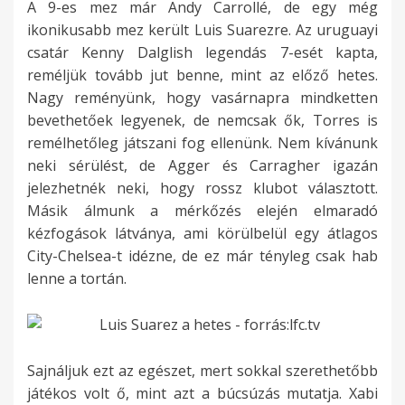
A 9-es mez már Andy Carrollé, de egy még
ikonikusabb mez került Luis Suarezre. Az uruguayi
csatár Kenny Dalglish legendás 7-esét kapta,
reméljük tovább jut benne, mint az előző hetes.
Nagy reményünk, hogy vasárnapra mindketten
bevethetőek legyenek, de nemcsak ők, Torres is
remélhetőleg játszani fog ellenünk. Nem kívánunk
neki sérülést, de Agger és Carragher igazán
jelezhetnék neki, hogy rossz klubot választott.
Másik álmunk a mérkőzés elején elmaradó
kézfogások látványa, ami körülbelül egy átlagos
City-Chelsea-t idézne, de ez már tényleg csak hab
lenne a tortán.
Sajnáljuk ezt az egészet, mert sokkal szerethetőbb
játékos volt ő, mint azt a búcsúzás mutatja. Xabi