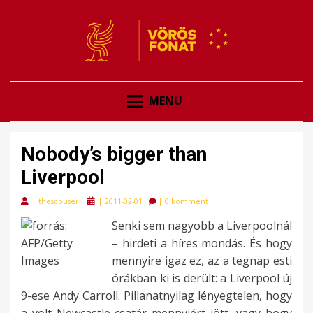
VÖRÖSFONAT
VÖRÖS FONAT
MENU
Nobody’s bigger than
Liverpool
Posted
|
thescouser
|
2011-02-01
|
0 komment
on
Senki sem nagyobb a Liverpoolnál
– hirdeti a híres mondás. És hogy
mennyire igaz ez, az a tegnap esti
órákban ki is derült: a Liverpool új
9-ese Andy Carroll. Pillanatnyilag lényegtelen, hogy