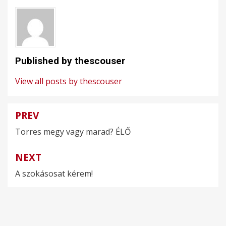
Published by
thescouser
View all posts by thescouser
PREV
Bejegyzés
Torres megy vagy marad? ÉLŐ
navigáció
NEXT
A szokásosat kérem!