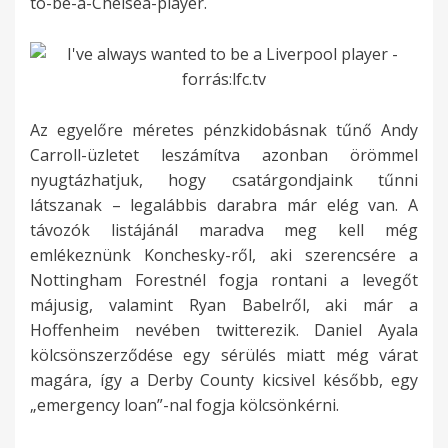
to-be-a-Chelsea-player.
Az egyelőre méretes pénzkidobásnak tűnő Andy
Carroll-üzletet leszámítva azonban örömmel
nyugtázhatjuk, hogy csatárgondjaink tűnni
látszanak – legalábbis darabra már elég van. A
távozók listájánál maradva meg kell még
emlékeznünk Konchesky-ről, aki szerencsére a
Nottingham Forestnél fogja rontani a levegőt
májusig, valamint Ryan Babelről, aki már a
Hoffenheim nevében twitterezik. Daniel Ayala
kölcsönszerződése egy sérülés miatt még várat
magára, így a Derby County kicsivel később, egy
„emergency loan”-nal fogja kölcsönkérni.