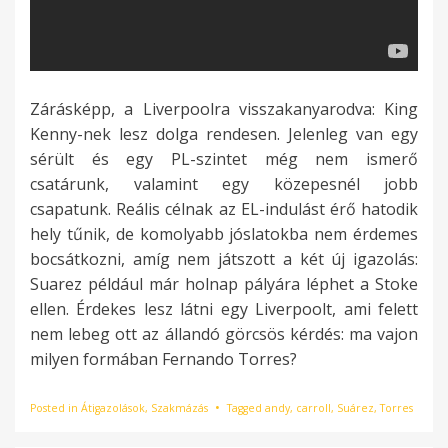
Zárásképp, a Liverpoolra visszakanyarodva: King
Kenny-nek lesz dolga rendesen. Jelenleg van egy
sérült és egy PL-szintet még nem ismerő
csatárunk, valamint egy közepesnél jobb
csapatunk. Reális célnak az EL-indulást érő hatodik
hely tűnik, de komolyabb jóslatokba nem érdemes
bocsátkozni, amíg nem játszott a két új igazolás:
Suarez például már holnap pályára léphet a Stoke
ellen. Érdekes lesz látni egy Liverpoolt, ami felett
nem lebeg ott az állandó görcsös kérdés: ma vajon
milyen formában Fernando Torres?
Posted in
Átigazolások
,
Szakmázás
Tagged
andy
,
carroll
,
Suárez
,
Torres